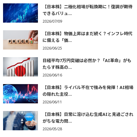
【日本株】二極化相場が転換期に！復調が期待
できるバリュ...
2026/07/09
【日本株】物価上昇はまだ続く？インフレ時代
に備える「価...
2026/06/25
日経平均7万円突破は必然か？「AI革命」がも
たらす株高の...
2026/06/16
【日本株】ライバル不在で強みを発揮！AI相場
の隠れた主役...
2026/06/11
【日本株】日常に溶け込む生成AIと見過ごされ
がちな電力問...
2026/05/28