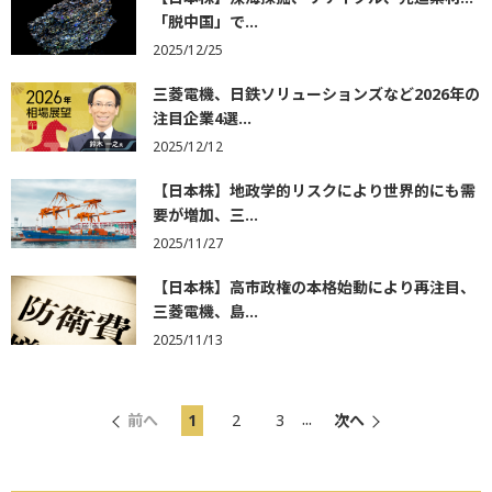
「脱中国」で...
2025/12/25
三菱電機、日鉄ソリューションズなど2026年の
注目企業4選...
2025/12/12
【日本株】地政学的リスクにより世界的にも需
要が増加、三...
2025/11/27
【日本株】高市政権の本格始動により再注目、
三菱電機、島...
2025/11/13
...
前へ
1
2
3
次へ