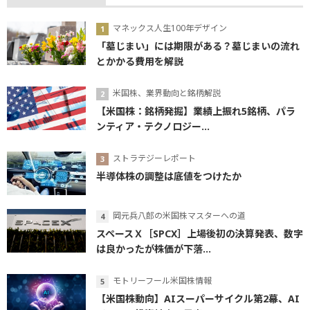
マネックス人生100年デザイン
「墓じまい」には期限がある？墓じまいの流れ
とかかる費用を解説
米国株、業界動向と銘柄解説
【米国株：銘柄発掘】業績上振れ5銘柄、パラ
ンティア・テクノロジー...
ストラテジーレポート
半導体株の調整は底値をつけたか
岡元兵八郎の米国株マスターへの道
スペースＸ［SPCX］上場後初の決算発表、数字
は良かったが株価が下落...
モトリーフール米国株情報
【米国株動向】AIスーパーサイクル第2幕、AI