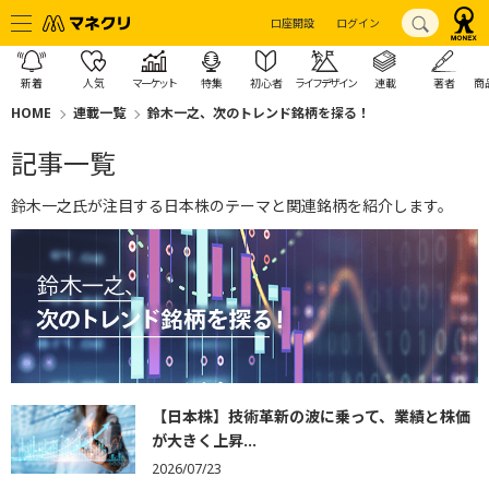
口座開設
ログイン
新着
人気
マーケット
特集
初心者
ライフデザイン
連載
著者
商
HOME
連載一覧
鈴木一之、次のトレンド銘柄を探る！
記事一覧
鈴木一之氏が注目する日本株のテーマと関連銘柄を紹介します。
【日本株】技術革新の波に乗って、業績と株価
が大きく上昇...
2026/07/23