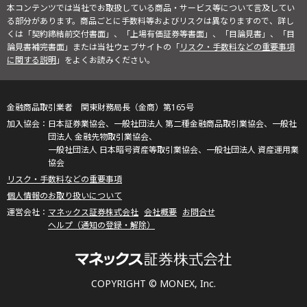
本コンテンツでは当社でお取扱している商品・サービス等について言及してい
る部分があります。商品ごとに手数料等およびリスクは異なりますので、詳し
くは「契約締結前交付書面」、「上場有価証券等書面」、「目論見書」、「目
論見書補完書面」または当社ウェブサイトの「
リスク・手数料などの重要事項
に関する説明
」をよくお読みください。
金融商品取引業者 関東財務局長（金商）第165号
日本証券業協会、一般社団法人 第二種金融商品取引業協会、一般社
団法人 金融先物取引業協会、
一般社団法人 日本暗号資産等取引業協会、一般社団法人 資産運用業
協会
リスク・手数料などの重要事項
個人情報のお取り扱いについて
マネックス証券株式会社
会社概要
お問合せ
ヘルプ（通知の登録・解除）
COPYRIGHT © MONEX, Inc.