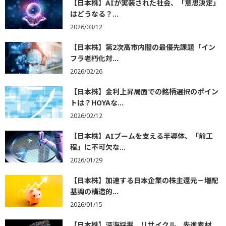
【日本株】AIが実装された社会、「意思決定」
はどうなる？...
2026/03/12
【日本株】第2次高市内閣の最優先課題「イン
フラ老朽化対...
2026/02/26
【日本株】金利上昇局面での銘柄選択のポイン
トは？HOYAな...
2026/02/12
【日本株】AIブームを支える半導体、「前工
程」に不可欠な...
2026/01/29
【日本株】加速する日本企業の株主還元－増配
基調の構造的...
2026/01/15
【日本株】深海採掘、リサイクル、先進素材…