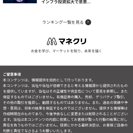
インフラ投資拡大で恩恵...
ランキング一覧を見る
お金を学び、マーケットを知り、未来を描く
ご留意事項
本コンテンツは、情報提供を目的として行っております。
本コンテンツは、当社や当社が信頼できると考える情報源から提供されたもの
を提供していますが、当社はその正確性や完全性について意見を表明し、また
保証するものではございません。有価証券の購入、売却、デリバティブ取引、
その他の取引を推奨し、勧誘するものではありません。また、過去の実績や予
想・意見は、将来の結果を保証するものではございません。提供する情報等は
作成時現在のものであり、今後予告なしに変更または削除されることがござい
ます。当社は本コンテンツの内容に依拠してお客様が取った行動の結果に対し
責任を負うものではございません。投資にかかる最終決定は、お客様ご自身の
判断と責任でなさるようお願いいたします。