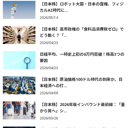
【日本株】ロボット大国・日本の復権、フィジ
カルAI時代に...
2026/05/14
【日本株】高市政権の「食料品消費税ゼロ」で
どう動く？「...
2026/04/23
日経平均、一時史上初の6万円突破！株高3つの
要因
2026/04/23
【日本株】原油価格100ドル時代の到来か。日
本経済への打...
2026/04/09
【日本株】2026年版インバウンド最前線：「量
から質へ」シ...
2026/03/26