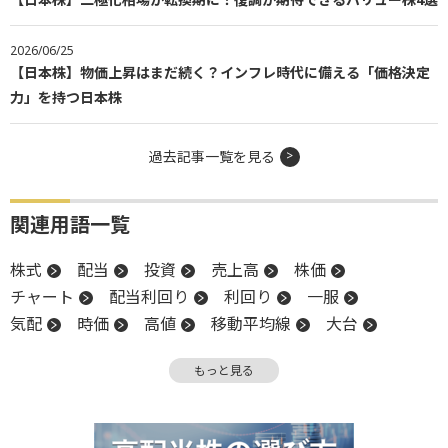
2026/06/25
【日本株】物価上昇はまだ続く？インフレ時代に備える「価格決定
力」を持つ日本株
過去記事一覧を見る
関連用語一覧
株式
配当
投資
売上高
株価
チャート
配当利回り
利回り
一服
気配
時価
高値
移動平均線
大台
堅調
材料
週足
時価総額
生成AI
もっと見る
設備投資
バブル