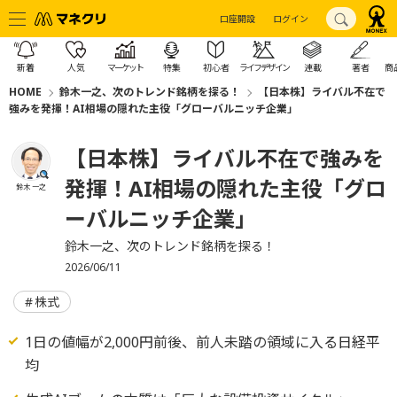
口座開設
ログイン
新着
人気
マーケット
特集
初心者
ライフデザイン
連載
著者
商
HOME
鈴木一之、次のトレンド銘柄を探る！
【日本株】ライバル不在で
強みを発揮！AI相場の隠れた主役「グローバルニッチ企業」
【日本株】ライバル不在で強みを
発揮！AI相場の隠れた主役「グロ
鈴木 一之
ーバルニッチ企業」
鈴木一之、次のトレンド銘柄を探る！
2026/06/11
株式
1日の値幅が2,000円前後、前人未踏の領域に入る日経平
均