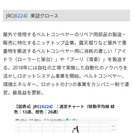
JRC(
6224
）東証グロース
屋外で使用するベルトコンベヤーのリペア用部品の製造・
販売に特化するニッチトップ企業。露天掘りなど屋外で重
量物を搬送するベルトコンベヤー用に消耗の激しい「アイ
ドラ（ローラーと架台）」や「プーリ（滑車）」を製造す
る。2018年には自社の工場で実施した自動化のノウハウを
活かしロボットシステム事業を開始。ベルトコンベヤー、
環境エネルギー、ロボットの3つの事業をカンパニー制で運
営。最高益を更新。
【図表4】JRC(
6224
）：週足チャート（移動平均線 緑
色：13週、橙色：26週）