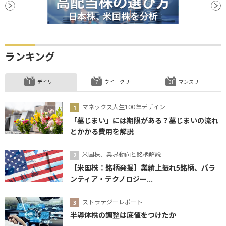
ランキング
デイリー
ウイークリー
マンスリー
マネックス人生100年デザイン
「墓じまい」には期限がある？墓じまいの流れ
とかかる費用を解説
米国株、業界動向と銘柄解説
【米国株：銘柄発掘】業績上振れ5銘柄、パラ
ンティア・テクノロジー...
ストラテジーレポート
半導体株の調整は底値をつけたか