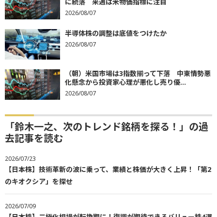
に続落 来週は米物価指標に注目
2026/08/07
半導体株の調整は底値をつけたか
2026/08/07
（朝）米国市場は3指数揃って下落 中東情勢悪
化懸念から投資家心理が悪化し売り優...
2026/08/07
「鈴木一之、次のトレンド銘柄を探る！」の過
去記事を読む
2026/07/23
【日本株】技術革新の波に乗って、業績と株価が大きく上昇！「第2
のキオクシア」を探せ
2026/07/09
【日本株】二極化相場が転換期に！復調が期待できるバリュー株4選