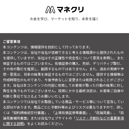
お金を学び、マーケットを知り、未来を描く
ご留意事項
本コンテンツは、情報提供を目的として行っております。
本コンテンツは、当社や当社が信頼できると考える情報源から提供されたもの
を提供していますが、当社はその正確性や完全性について意見を表明し、また
保証するものではございません。有価証券の購入、売却、デリバティブ取引、
その他の取引を推奨し、勧誘するものではありません。また、過去の実績や予
想・意見は、将来の結果を保証するものではございません。提供する情報等は
作成時現在のものであり、今後予告なしに変更または削除されることがござい
ます。当社は本コンテンツの内容に依拠してお客様が取った行動の結果に対し
責任を負うものではございません。投資にかかる最終決定は、お客様ご自身の
判断と責任でなさるようお願いいたします。
本コンテンツでは当社でお取扱している商品・サービス等について言及してい
る部分があります。商品ごとに手数料等およびリスクは異なりますので、詳し
くは「契約締結前交付書面」、「上場有価証券等書面」、「目論見書」、「目
論見書補完書面」または当社ウェブサイトの「
リスク・手数料などの重要事項
に関する説明
」をよくお読みください。