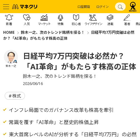
口座開設
ログイン
新着
人気
マーケット
特集
初心者
ライフデザイン
連載
著者
商
HOME
鈴木一之、次のトレンド銘柄を探る！
日経平均7万円突破は必然
か？「AI革命」がもたらす株高の正体
日経平均7万円突破は必然か？
「AI革命」がもたらす株高の正体
鈴木 一之
鈴木一之、次のトレンド銘柄を探る！
2026/06/16
株式
インフレ局面でのガバナンス改革も株高を牽引
常識を覆す「AI革命」と歴史的株価上昇
東大首席レベルのAIが分析する「日経平均7万円」の必然