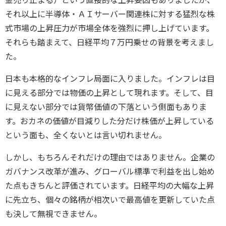
金売り止まる）という直接的な上昇要因もありましたが、
それ以上に半導体・ＡＩサーバー関連株に対する猛烈な株
式市場の上昇圧力が市場全体を強烈に押し上げています。
それらも踏まえて、日経平均７万円乗せの背景を考えまし
た。
日本も本格的なインフレ局面に入りました。インフレは目
に見える部分では物価の上昇として現れます。そして、目
に見えない部分では貨幣価値の下落という側面もありま
す。おカネの価値が目減りした分だけ株価が上昇している
という面も、全くないとは言い切れません。
しかし、もちろんそれだけの理由ではありません。企業の
ガバナンス改革が進み、グローバル標準で利益を出し始め
た点もきちんと評価されています。日経平均の大幅な上昇
に先立ち、個々の銘柄が相次いで最高値を更新していた点
も決して無視できません。