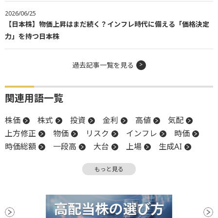
2026/06/25
【日本株】物価上昇はまだ続く？インフレ時代に備える「価格決定
力」を持つ日本株
過去記事一覧を見る
関連用語一覧
株価
株式
投資
金利
高値
気配
上方修正
物価
リスク
インフレ
時価
時価総額
一段高
大台
上場
生成AI
設備投資
バリュエーション
もっと見る