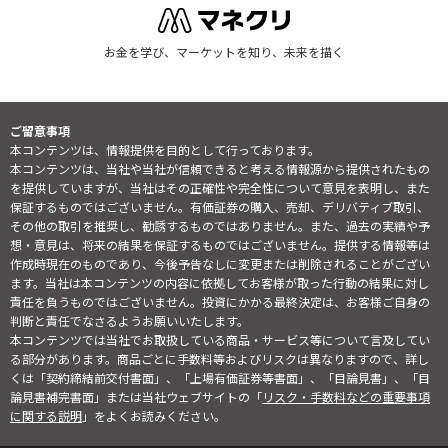
お金を学び、マーケットを知り、未来を描く
ご留意事項
本コンテンツは、情報提供を目的として行っております。
本コンテンツは、当社や当社が信頼できると考える情報源から提供されたもの
を提供していますが、当社はその正確性や完全性について意見を表明し、また
保証するものではございません。有価証券の購入、売却、デリバティブ取引、
その他の取引を推奨し、勧誘するものではありません。また、過去の実績や予
想・意見は、将来の結果を保証するものではございません。提供する情報等は
作成時現在のものであり、今後予告なしに変更または削除されることがござい
ます。当社は本コンテンツの内容に依拠してお客様が取った行動の結果に対し
責任を負うものではございません。投資にかかる最終決定は、お客様ご自身の
判断と責任でなさるようお願いいたします。
本コンテンツでは当社でお取扱している商品・サービス等について言及してい
る部分があります。商品ごとに手数料等およびリスクは異なりますので、詳し
くは「契約締結前交付書面」、「上場有価証券等書面」、「目論見書」、「目
論見書補完書面」または当社ウェブサイトの「
リスク・手数料などの重要事項
に関する説明
」をよくお読みください。