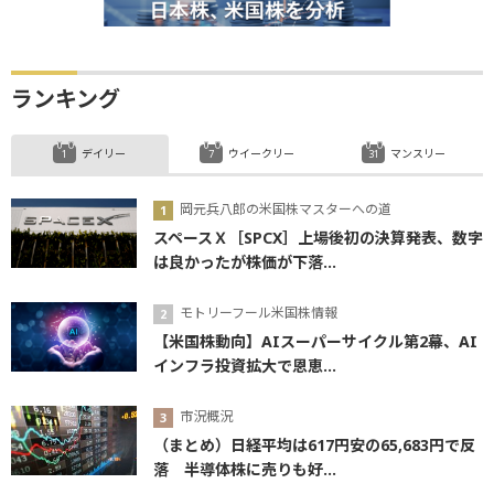
ランキング
デイリー
ウイークリー
マンスリー
岡元兵八郎の米国株マスターへの道
スペースＸ［SPCX］上場後初の決算発表、数字
は良かったが株価が下落...
モトリーフール米国株情報
【米国株動向】AIスーパーサイクル第2幕、AI
インフラ投資拡大で恩恵...
市況概況
（まとめ）日経平均は617円安の65,683円で反
落 半導体株に売りも好...