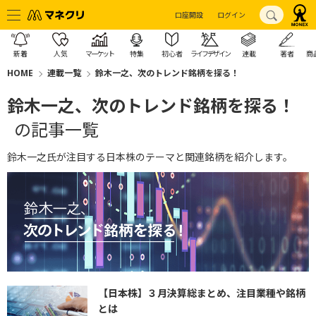
口座開設
ログイン
新着
人気
マーケット
特集
初心者
ライフデザイン
連載
著者
商
HOME
連載一覧
鈴木一之、次のトレンド銘柄を探る！
鈴木一之、次のトレンド銘柄を探る！
の記事一覧
鈴木一之氏が注目する日本株のテーマと関連銘柄を紹介します。
【日本株】３月決算総まとめ、注目業種や銘柄
とは