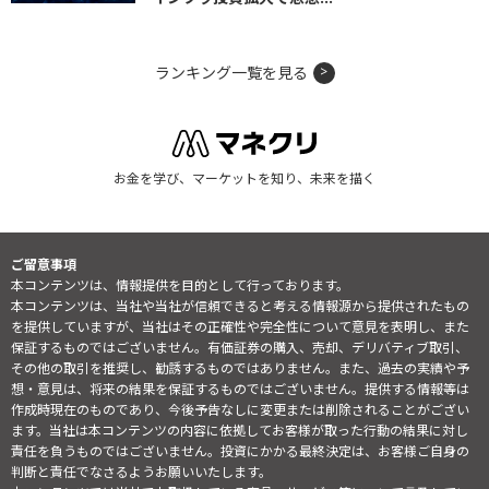
ランキング一覧を見る
お金を学び、マーケットを知り、未来を描く
ご留意事項
本コンテンツは、情報提供を目的として行っております。
本コンテンツは、当社や当社が信頼できると考える情報源から提供されたもの
を提供していますが、当社はその正確性や完全性について意見を表明し、また
保証するものではございません。有価証券の購入、売却、デリバティブ取引、
その他の取引を推奨し、勧誘するものではありません。また、過去の実績や予
想・意見は、将来の結果を保証するものではございません。提供する情報等は
作成時現在のものであり、今後予告なしに変更または削除されることがござい
ます。当社は本コンテンツの内容に依拠してお客様が取った行動の結果に対し
責任を負うものではございません。投資にかかる最終決定は、お客様ご自身の
判断と責任でなさるようお願いいたします。