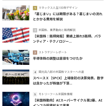
マネックス人生100年デザイン
「墓じまい」には期限がある？墓じまいの流れ
とかかる費用を解説
米国株、業界動向と銘柄解説
【米国株：銘柄発掘】業績上振れ5銘柄、パラ
ンティア・テクノロジー...
ストラテジーレポート
半導体株の調整は底値をつけたか
岡元兵八郎の米国株マスターへの道
スペースＸ［SPCX］上場後初の決算発表、数字
は良かったが株価が下落...
モトリーフール米国株情報
【米国株動向】AIスーパーサイクル第2幕、AI
インフラ投資拡大で恩恵...