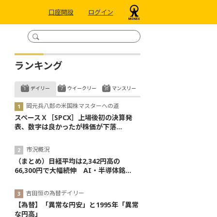
口座開設
ログイン
ランキング
デイリー
ウイークリー
マンスリー
岡元兵八郎の米国株マスターへの道
スペースＸ［SPCX］上場後初の決算発
表、数字は良かったが株価が下落...
市況概況
（まとめ）日経平均は2,342円高の
66,300円で大幅続伸 AI・半導体銘...
吉田恒の為替デイリー
【為替】「異常な円安」と1995年「異常
な円高」