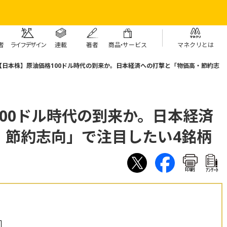
者
ライフデザイン
連載
著者
商
品・
サービス
マネクリとは
【日本株】原油価格100ドル時代の到来か。日本経済への打撃と「物価高・節約志
00ドル時代の到来か。日本経済
・節約志向」で注目したい4銘柄
印刷
ｱﾝｹｰﾄ