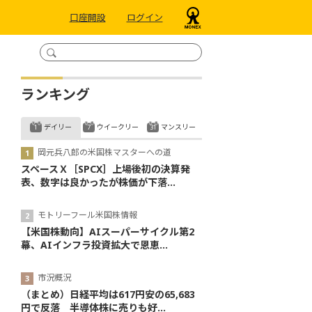
口座開設
ログイン
ランキング
デイリー
ウイークリー
マンスリー
岡元兵八郎の米国株マスターへの道
スペースＸ［SPCX］上場後初の決算発
表、数字は良かったが株価が下落...
モトリーフール米国株情報
【米国株動向】AIスーパーサイクル第2
幕、AIインフラ投資拡大で恩恵...
市況概況
（まとめ）日経平均は617円安の65,683
円で反落 半導体株に売りも好...