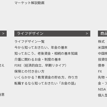
マーケット解説動画
ライフデザイン
商
ライフデザイン一覧
株式
今から知っておきたい、年金の基本
米国
知っておこう、老後資金・相続の基本知識
中国
介護に関わるお金・制度の基本
投資
考え
FIRE（経済的自立、早期リタイア）
債券
保険との付き合い方
FX
いくらかかる？教育資金の貯め方、作り方
先物
転職するなら知っておきたい「お金の話」
金・
NISA
極意
個人型