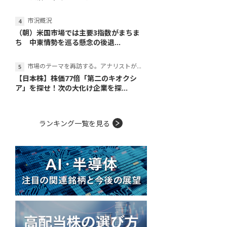
市況概況
（朝）米国市場では主要3指数がまちま
ち 中東情勢を巡る懸念の後退...
市場のテーマを再訪する。アナリストが読み解くテーマの本質
【日本株】株価77倍「第二のキオクシ
ア」を探せ！次の大化け企業を探...
ランキング一覧を見る