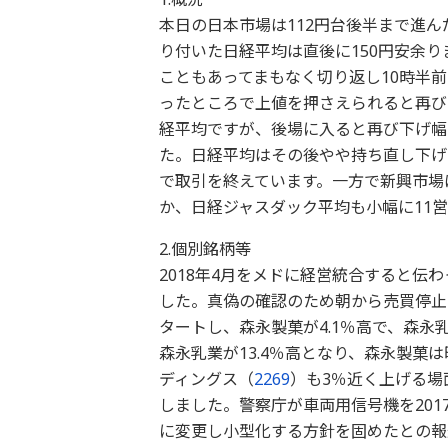
本日の日本市場は112円台後半まで進んだ
り付いた日経平均は直後に150円安余
こともあってまもなく切り返し10時半
ったところで上値を押さえられると再び
経平均ですが、後場に入ると再び下げ幅
た。日経平均はその後やや持ち直し下げ幅
で取引を終えています。一方で新興市場
か、日経ジャスダック平均も小幅に11
2.個別銘柄等
2018年4月をメドに経営統合すると伝
した。真偽の確認のため朝から売買停止
タートし、森永製菓が4.1％高で、森永乳
森永乳業が13.4％高となり、森永製菓
ディングス（
2269
）も3％近く上げる場
しました。警察庁が車両用信号機を201
に変更し小型化する方針を固めたとの報