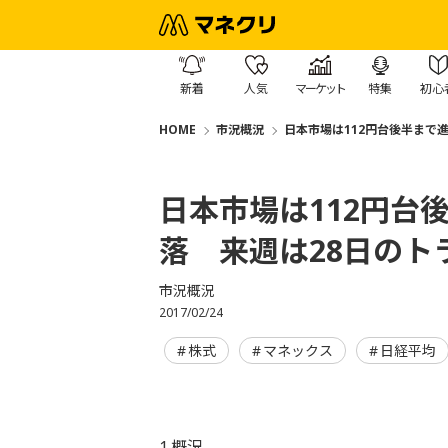
新着
人気
マーケット
特集
初心
HOME
市況概況
日本市場は112円台後半まで
日本市場は112円台
落 来週は28日のト
市況概況
2017/02/24
株式
マネックス
日経平均
1.概況