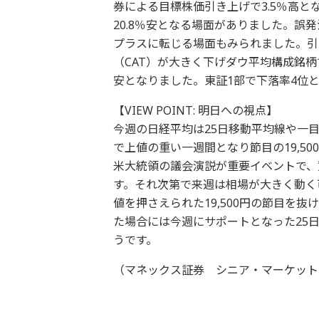
券による目標株価引き上げで3.5％高と
20.8％安となる場面がありました。
プラスに転じる場面もみられました。引
（CAT）が大きく下げダウ平均構成銘
安となりました。東証1部で下落率4位
【VIEW POINT: 明日への視点】
今週の日経平均は25日移動平均線や一
で上値の重い一週間となり節目の19,5
米大統領の議会演説が重要イベントで、
す。それ次第で来週は相場が大きく動く
値を押さえられた19,500円の節目を
た場合には今週にサポートとなった25
うです。
（マネックス証券 シニア・マーケット