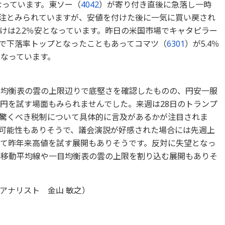
なっています。東ソー（
4042
）が寄り付き直後に急落し一時
誤発注とみられていますが、安値を付けた後に一気に買い戻され
けは2.2％安となっています。昨日の米国市場でキャタピラー
柄で下落率トップとなったこともあってコマツ（
6301
）が5.4％
となっています。
目均衡表の雲の上限辺りで底堅さを確認したものの、円安一服
00円を試す場面もみられませんでした。来週は28日のトランプ
驚くべき税制について具体的に言及があるかが注目されま
可能性もありそうで、議会演説が好感された場合には先週上
抜けて昨年来高値を試す展開もありそうです。反対に失望となっ
日移動平均線や一目均衡表の雲の上限を割り込む展開もありそ
アナリスト 金山 敏之）