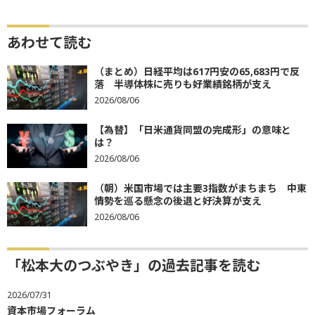
あわせて読む
（まとめ）日経平均は617円安の65,683円で反
落 半導体株に売りも好業績銘柄が支え
2026/08/06
【為替】「日米通貨同盟の完成形」の意味と
は？
2026/08/06
（朝）米国市場では主要3指数がまちまち 中東
情勢を巡る懸念の後退と好決算が支え
2026/08/06
「松本大のつぶやき」の過去記事を読む
2026/07/31
資本市場フォーラム