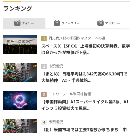
ランキング
デイリー
ウイークリー
マンスリー
岡元兵八郎の米国株マスターへの道
スペースＸ［SPCX］上場後初の決算発表、数字
は良かったが株価が下落...
市況概況
（まとめ）日経平均は2,342円高の66,300円で
大幅続伸 AI・半導体銘...
モトリーフール米国株情報
【米国株動向】AIスーパーサイクル第2幕、AI
インフラ投資拡大で恩恵...
市況概況
（朝）米国市場では主要3指数がまちまち 中