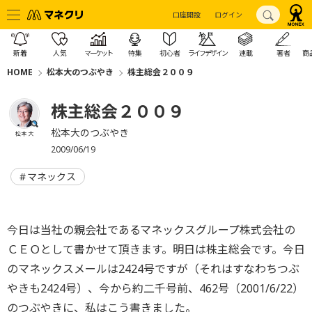
口座開設
ログイン
新着
人気
マーケット
特集
初心者
ライフデザイン
連載
著者
商
HOME
松本大のつぶやき
株主総会２００９
株主総会２００９
松本大のつぶやき
松本 大
2009/06/19
マネックス
今日は当社の親会社であるマネックスグループ株式会社の
ＣＥＯとして書かせて頂きます。明日は株主総会です。今日
のマネックスメールは2424号ですが（それはすなわちつぶ
やきも2424号）、今から約二千号前、462号（2001/6/22）
のつぶやきに、私はこう書きました。