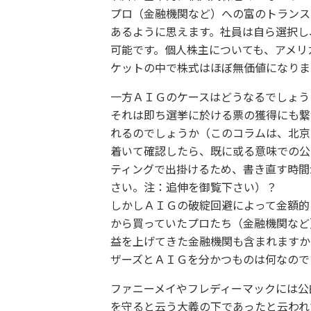
プロ（金融機関など）への富のトランス
あるように思えます。社員は自ら選択し
可能です。個人株主についても、アメリ
ケットの中で株式はほぼ無価値になりま
一方ＡＩＧのケースはどうなるでしょう
それは即ち選挙に於ける票の獲得にも繋
れるのでしょうか（このコラムは、北京
着いて確認したら、既に或る意味での公
ティングで出掛けるため、書き直す時間
さい。注：追伸を御覧下さい）？
しかしＡＩＧの破綻回避によって金額的
から買っていたプロたち（金融機関など
益を上げてきた金融機関も含まれますか
ザーズとＡＩＧを分かつものは何なので
ファニーメイやフレディーマックには公
を守ると云う大義の下であったと云われ