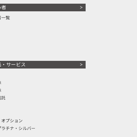
心者
者一覧
品・サービス
株
株
信託
・オプション
プラチナ・シルバー