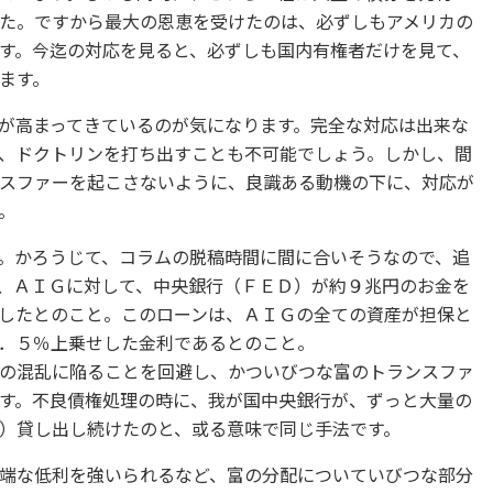
た。ですから最大の恩恵を受けたのは、必ずしもアメリカの
す。今迄の対応を見ると、必ずしも国内有権者だけを見て、
ます。
が高まってきているのが気になります。完全な対応は出来な
、ドクトリンを打ち出すことも不可能でしょう。しかし、間
スファーを起こさないように、良識ある動機の下に、対応が
。
。かろうじて、コラムの脱稿時間に間に合いそうなので、追
、ＡＩＧに対して、中央銀行（ＦＥＤ）が約９兆円のお金を
したとのこと。このローンは、ＡＩＧの全ての資産が担保と
．５％上乗せした金利であるとのこと。
の混乱に陥ることを回避し、かついびつな富のトランスファ
す。不良債権処理の時に、我が国中央銀行が、ずっと大量の
）貸し出し続けたのと、或る意味で同じ手法です。
端な低利を強いられるなど、富の分配についていびつな部分