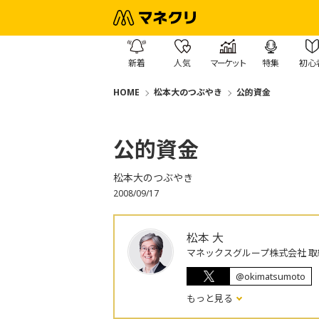
新着
人気
マーケット
特集
初心
HOME
松本大のつぶやき
公的資金
公的資金
松本大のつぶやき
2008/09/17
松本 大
マネックスグループ株式会社 取
@okimatsumoto
もっと見る