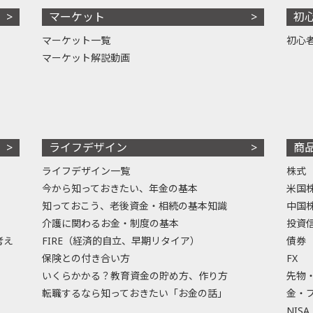
マーケット
初
マーケット一覧
初心
マーケット解説動画
ライフデザイン
商
ライフデザイン一覧
株式
今から知っておきたい、年金の基本
米国
知っておこう、老後資金・相続の基本知識
中国
介護に関わるお金・制度の基本
投資
考え
FIRE（経済的自立、早期リタイア）
債券
保険との付き合い方
FX
いくらかかる？教育資金の貯め方、作り方
先物
転職するなら知っておきたい「お金の話」
金・
NISA