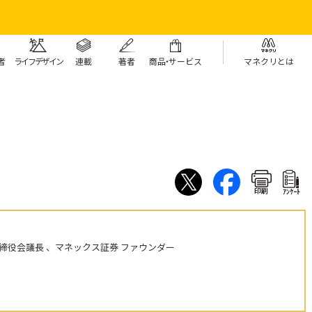
者
ライフデザイン
連載
著者
商
品・
サービス
マネクリとは
印刷
ｱﾝｹｰﾄ
締役会議長 、マネックス証券 ファウンダー