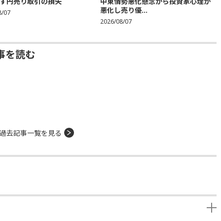
す円売り取引の損失
中東情勢悪化懸念から投資家心理が
悪化し売り優...
8/07
2026/08/07
事を読む
過去記事一覧を見る