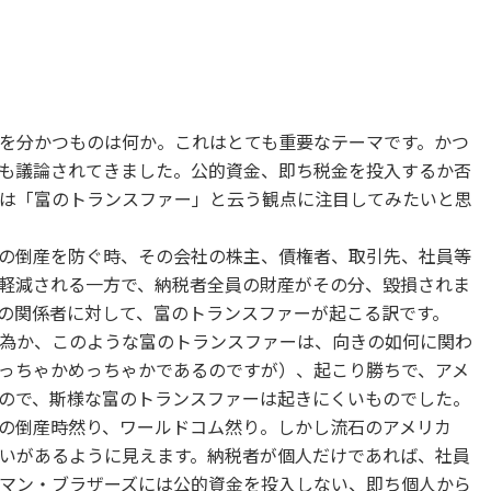
を分かつものは何か。これはとても重要なテーマです。かつ
も議論されてきました。公的資金、即ち税金を投入するか否
は「富のトランスファー」と云う観点に注目してみたいと思
の倒産を防ぐ時、その会社の株主、債権者、取引先、社員等
軽減される一方で、納税者全員の財産がその分、毀損されま
の関係者に対して、富のトランスファーが起こる訳です。
為か、このような富のトランスファーは、向きの如何に関わ
っちゃかめっちゃかであるのですが）、起こり勝ちで、アメ
ので、斯様な富のトランスファーは起きにくいものでした。
の倒産時然り、ワールドコム然り。しかし流石のアメリカ
いがあるように見えます。納税者が個人だけであれば、社員
マン・ブラザーズには公的資金を投入しない、即ち個人から