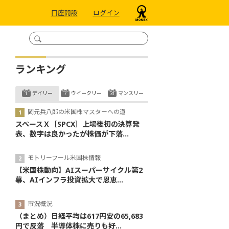
口座開設
ログイン
ランキング
デイリー
ウイークリー
マンスリー
岡元兵八郎の米国株マスターへの道
スペースＸ［SPCX］上場後初の決算発
表、数字は良かったが株価が下落...
モトリーフール米国株情報
【米国株動向】AIスーパーサイクル第2
幕、AIインフラ投資拡大で恩恵...
市況概況
（まとめ）日経平均は617円安の65,683
円で反落 半導体株に売りも好...