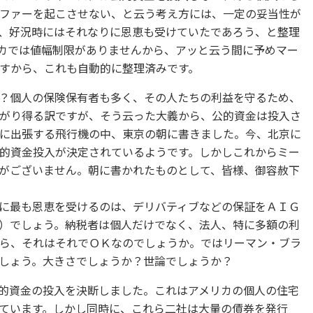
ファーを起こさせない、と云う考え方には、一定の妥当性が
、好況時にはそれなりに恩恵も受けていたであろう、と整理
カでは値幅制限がありませんから、アッと云う間に予めマー
すから、これも自動的に整理済みです。
？個人の保険保有者も多く、その人たちの利益を守るため、
がり得る訳ですが、そう云った大義から、公的資金は投入さ
に出張する飛行機の中、東京の朝に書きました。今、北京に
的資金投入が決定されているようです。しかしこれからミー
がございません。朝に書かれたものとして、皆様、御容赦下
に最も恩恵を受けるのは、デリバティブなどの保証をＡＩＧ
）でしょう。納税者は個人だけでなく、法人、特に多額の利
ら、それはそれでＯＫなのでしょうか。ではリーマン・ブラ
しょう。大きさでしょうか？世論でしょうか？
的資金の投入を決断しました。これはアメリカの個人の住宅
ています。しかし同時に、これら二社は大量の債券を発行