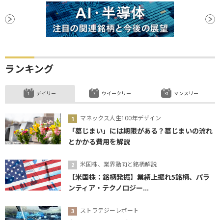
ランキング
デイリー
ウイークリー
マンスリー
マネックス人生100年デザイン
「墓じまい」には期限がある？墓じまいの流れ
とかかる費用を解説
米国株、業界動向と銘柄解説
【米国株：銘柄発掘】業績上振れ5銘柄、パラ
ンティア・テクノロジー...
ストラテジーレポート