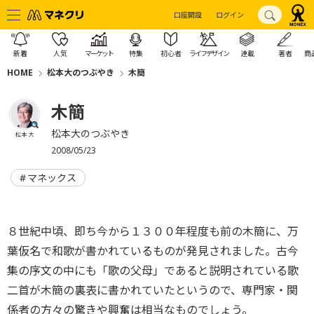
口座開設
ログイン
新着
人気
マーケット
特集
初心者
ライフデザイン
連載
著者
商
HOME
松本大のつぶやき
木簡
木簡
松本大のつぶやき
松本 大
2008/05/23
マネックス
８世紀中頃、即ち今から１３００年程度も前の木簡に、万
葉仮名で和歌が書かれているものが発見されました。古今
集の序文の中にも「歌の父母」であると説明されている歌
二首が木簡の裏表に書かれていたというので、専門家・関
係者の方々の驚きや興奮は相当なものでしょう。