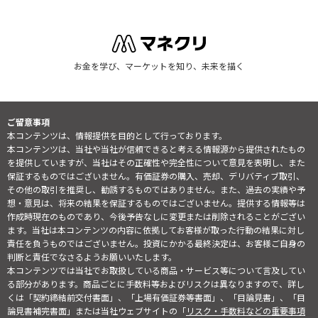
お金を学び、マーケットを知り、未来を描く
ご留意事項
本コンテンツは、情報提供を目的として行っております。
本コンテンツは、当社や当社が信頼できると考える情報源から提供されたもの
を提供していますが、当社はその正確性や完全性について意見を表明し、また
保証するものではございません。有価証券の購入、売却、デリバティブ取引、
その他の取引を推奨し、勧誘するものではありません。また、過去の実績や予
想・意見は、将来の結果を保証するものではございません。提供する情報等は
作成時現在のものであり、今後予告なしに変更または削除されることがござい
ます。当社は本コンテンツの内容に依拠してお客様が取った行動の結果に対し
責任を負うものではございません。投資にかかる最終決定は、お客様ご自身の
判断と責任でなさるようお願いいたします。
本コンテンツでは当社でお取扱している商品・サービス等について言及してい
る部分があります。商品ごとに手数料等およびリスクは異なりますので、詳し
くは「契約締結前交付書面」、「上場有価証券等書面」、「目論見書」、「目
論見書補完書面」または当社ウェブサイトの「
リスク・手数料などの重要事項