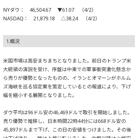
NYダウ： 46,504.67 ▼61.07 （4/2）
NASDAQ： 21,879.18 △38.24 （4/2）
1.概況
米国市場は高安まちまちとなりました。前日のトランプ米
大統領の演説を受け、序盤は中東での軍事衝突激化懸念か
ら売りが優勢となったものの、イランとオマーンがホルム
ズ海峡を巡る協定案を策定しているとの報道により、下げ
幅を縮小する展開となりました。
ダウ平均は96ドル安の46,469ドルで取引を開始しました。
売り優勢で推移し、日本時間22時44分には668ドル安の
45,897ドルまで下げ、この日の安値をつけました。その後