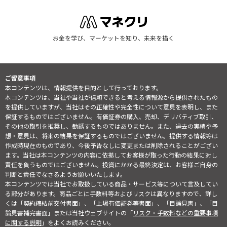
お金を学び、マーケットを知り、未来を描く
ご留意事項
本コンテンツは、情報提供を目的として行っております。
本コンテンツは、当社や当社が信頼できると考える情報源から提供されたもの
を提供していますが、当社はその正確性や完全性について意見を表明し、また
保証するものではございません。有価証券の購入、売却、デリバティブ取引、
その他の取引を推奨し、勧誘するものではありません。また、過去の実績や予
想・意見は、将来の結果を保証するものではございません。提供する情報等は
作成時現在のものであり、今後予告なしに変更または削除されることがござい
ます。当社は本コンテンツの内容に依拠してお客様が取った行動の結果に対し
責任を負うものではございません。投資にかかる最終決定は、お客様ご自身の
判断と責任でなさるようお願いいたします。
本コンテンツでは当社でお取扱している商品・サービス等について言及してい
る部分があります。商品ごとに手数料等およびリスクは異なりますので、詳し
くは「契約締結前交付書面」、「上場有価証券等書面」、「目論見書」、「目
論見書補完書面」または当社ウェブサイトの「
リスク・手数料などの重要事項
に関する説明
」をよくお読みください。