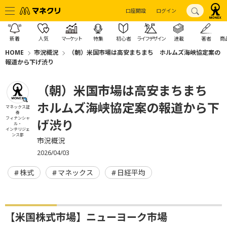
口座開設
ログイン
新着
人気
マーケット
特集
初心者
ライフデザイン
連載
著者
商
HOME
市況概況
（朝）米国市場は高安まちまち ホルムズ海峡協定案の
報道から下げ渋り
（朝）米国市場は高安まちまち
ホルムズ海峡協定案の報道から下
マネックス証
券
フィナンシャ
げ渋り
ル・
インテリジェ
ンス部
市況概況
2026/04/03
株式
マネックス
日経平均
【米国株式市場】ニューヨーク市場