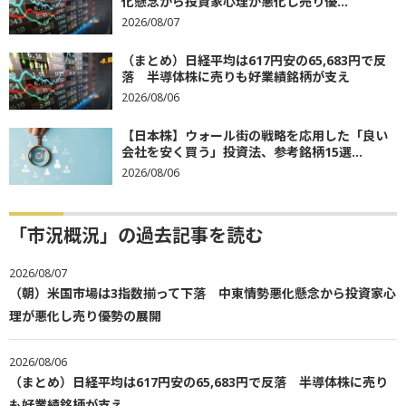
化懸念から投資家心理が悪化し売り優...
2026/08/07
（まとめ）日経平均は617円安の65,683円で反
落 半導体株に売りも好業績銘柄が支え
2026/08/06
【日本株】ウォール街の戦略を応用した「良い
会社を安く買う」投資法、参考銘柄15選...
2026/08/06
「市況概況」の過去記事を読む
2026/08/07
（朝）米国市場は3指数揃って下落 中東情勢悪化懸念から投資家心
理が悪化し売り優勢の展開
2026/08/06
（まとめ）日経平均は617円安の65,683円で反落 半導体株に売り
も好業績銘柄が支え