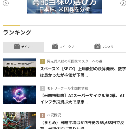
ランキング
デイリー
ウイークリー
マンスリー
岡元兵八郎の米国株マスターへの道
スペースＸ［SPCX］上場後初の決算発表、数字
は良かったが株価が下落...
モトリーフール米国株情報
【米国株動向】AIスーパーサイクル第2幕、AI
インフラ投資拡大で恩恵...
市況概況
（まとめ）日経平均は617円安の65,683円で反
落 半導体株に売りも好...