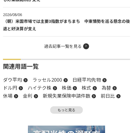
2026/08/06
（朝）米国市場では主要3指数がまちまち 中東情勢を巡る懸念の後
退と好決算が支え
過去記事一覧を見る
関連用語一覧
ダウ平均
ラッセル2000
日経平均先物
ドル円
ハイテク株
株価
株式
為替
休場
金利
新規失業保険申請件数
前日比
長期金利
米国株
業種別株価指数
もっと見る
NASDAQ
反発
物色
株価指数
業績見通し
小型株
後場
材料
上場
続伸
安値