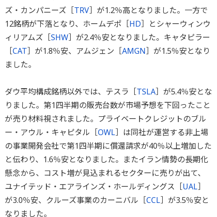
ズ・カンパニーズ［
TRV
］が1.2％高となりました。一方で
12銘柄が下落となり、ホームデポ［
HD
］とシャーウィンウ
ィリアムズ［
SHW
］が2.4％安となりました。キャタピラー
［
CAT
］が1.8％安、アムジェン［
AMGN
］が1.5％安となり
ました。
ダウ平均構成銘柄以外では、テスラ［
TSLA
］が5.4％安とな
りました。第1四半期の販売台数が市場予想を下回ったこと
が売り材料視されました。プライベートクレジットのブル
ー・アウル・キャピタル［
OWL
］は同社が運営する非上場
の事業開発会社で第1四半期に償還請求が40％以上増加した
と伝わり、1.6％安となりました。またイラン情勢の長期化
懸念から、コスト増が見込まれるセクターに売りが出て、
ユナイテッド・エアラインズ・ホールディングス［
UAL
］
が3.0％安、クルーズ事業のカーニバル［
CCL
］が3.5％安と
なりました。