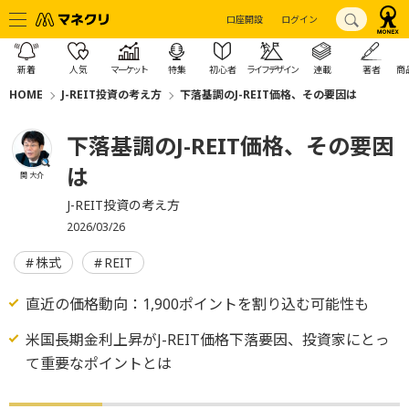
口座開設
ログイン
新着
人気
マーケット
特集
初心者
ライフデザイン
連載
著者
商
HOME
J-REIT投資の考え方
下落基調のJ-REIT価格、その要因は
下落基調のJ-REIT価格、その要因
は
関 大介
J-REIT投資の考え方
2026/03/26
株式
REIT
直近の価格動向：1,900ポイントを割り込む可能性も
米国長期金利上昇がJ-REIT価格下落要因、投資家にとっ
て重要なポイントとは