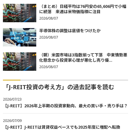
（まとめ）日経平均は76円安の65,606円で小幅
に続落 来週は米物価指標に注目
2026/08/07
半導体株の調整は底値をつけたか
2026/08/07
（朝）米国市場は3指数揃って下落 中東情勢悪
化懸念から投資家心理が悪化し売り優...
2026/08/07
「J-REIT投資の考え方」の過去記事を読む
2026/07/23
【J-REIT】2026年上半期の投資家動向、最大の買い手・売り手は？
2026/07/09
【J-REIT】J-REITは賃貸収益ベースでも2025年度に増配へ転換