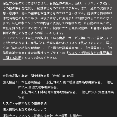
保証するものではございません。有価証券の購入、売却、デリバティブ取引、
その他の取引を推奨し、勧誘するものではありません。また、過去の実績や予
想・意見は、将来の結果を保証するものではございません。提供する情報等は
作成時現在のものであり、今後予告なしに変更または削除されることがござい
ます。当社は本コンテンツの内容に依拠してお客様が取った行動の結果に対し
責任を負うものではございません。投資にかかる最終決定は、お客様ご自身の
判断と責任でなさるようお願いいたします。
本コンテンツでは当社でお取扱している商品・サービス等について言及してい
る部分があります。商品ごとに手数料等およびリスクは異なりますので、詳し
くは「契約締結前交付書面」、「上場有価証券等書面」、「目論見書」、「目
論見書補完書面」または当社ウェブサイトの「
リスク・手数料などの重要事項
に関する説明
」をよくお読みください。
金融商品取引業者 関東財務局長（金商）第165号
日本証券業協会、一般社団法人 第二種金融商品取引業協会、一般社
団法人 金融先物取引業協会、
一般社団法人 日本暗号資産等取引業協会、一般社団法人 資産運用業
協会
リスク・手数料などの重要事項
個人情報のお取り扱いについて
マネックス証券株式会社
会社概要
お問合せ