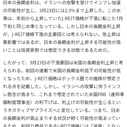
日本の長期金利は、イランへの攻撃を受けてインフレ加速
の可能性が生じ、3月23日には2.3％まで上昇した。この水
準は、年初から上昇していたJ-REIT価格が下落に転じた1月
下旬と同じ水準となっている。しかし日本の長期金利上昇
が、J-REIT価格下落の主要因とは考えられない。急上昇は
悪影響ではあるが、日本の長期金利が上昇する可能性が高
いことは投資家側では想定できる状態であるためだ。
したがって、3月23日の下落要因は米国の長期金利上昇と考
えられる。前回の連載で米国の長期金利低下の可能性が低
くなったため、J-REIT価格はボックス圏での推移が想定さ
れる点を記載した。しかし、イランへの攻撃に伴うインフ
レ懸念が高まり、これまで想定されていた米国FRB（連邦準
備制度理事会）の利下げは、利上げの可能性が生じるとい
うネガティブサプライズへと変化している。つまり、日米
の長期金利が高止まりする状況が続く可能性が高まってい
るため、利回り商品であるJ-REIT価格には「逆風」となっ