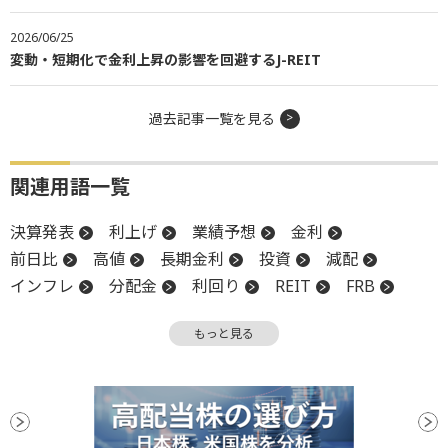
2026/06/25
変動・短期化で金利上昇の影響を回避するJ-REIT
過去記事一覧を見る
関連用語一覧
決算発表
利上げ
業績予想
金利
前日比
高値
長期金利
投資
減配
インフレ
分配金
利回り
REIT
FRB
決算
J-REIT
上場
増資
増配
もっと見る
東証REIT指数
利下げ