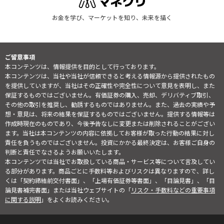
お金を学び、マーケットを知り、未来を描く
ご留意事項
本コンテンツは、情報提供を目的として行っております。
本コンテンツは、当社や当社が信頼できると考える情報源から提供されたもの
を提供していますが、当社はその正確性や完全性について意見を表明し、また
保証するものではございません。有価証券の購入、売却、デリバティブ取引、
その他の取引を推奨し、勧誘するものではありません。また、過去の実績や予
想・意見は、将来の結果を保証するものではございません。提供する情報等は
作成時現在のものであり、今後予告なしに変更または削除されることがござい
ます。当社は本コンテンツの内容に依拠してお客様が取った行動の結果に対し
責任を負うものではございません。投資にかかる最終決定は、お客様ご自身の
判断と責任でなさるようお願いいたします。
本コンテンツでは当社でお取扱している商品・サービス等について言及してい
る部分があります。商品ごとに手数料等およびリスクは異なりますので、詳し
くは「契約締結前交付書面」、「上場有価証券等書面」、「目論見書」、「目
論見書補完書面」または当社ウェブサイトの「
リスク・手数料などの重要事項
に関する説明
」をよくお読みください。