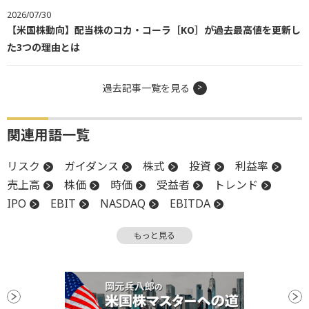
2026/07/30
【米国株動向】配当株のコカ・コーラ［KO］が過去最高値を更新し
た3つの理由とは
過去記事一覧を見る
関連用語一覧
リスク
ガイダンス
株式
投資
利益率
売上高
株価
時価
受益者
トレンド
IPO
EBIT
NASDAQ
EBITDA
売上総利益
株式公開
時価総額
上場
もっと見る
調整