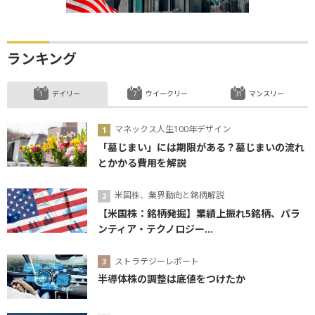
ランキング
デイリー
ウイークリー
マンスリー
マネックス人生100年デザイン
「墓じまい」には期限がある？墓じまいの流れ
とかかる費用を解説
米国株、業界動向と銘柄解説
【米国株：銘柄発掘】業績上振れ5銘柄、パラ
ンティア・テクノロジー...
ストラテジーレポート
半導体株の調整は底値をつけたか