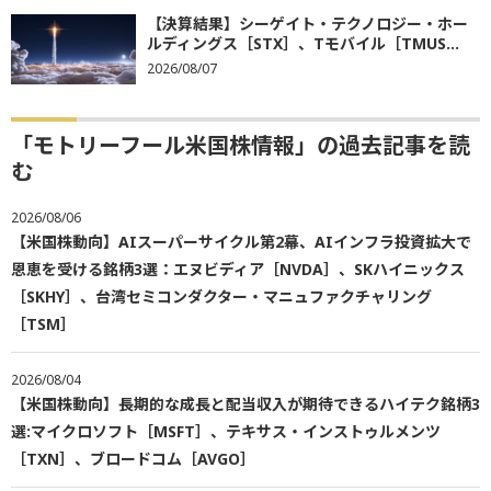
【決算結果】シーゲイト・テクノロジー・ホー
ルディングス［STX］、Tモバイル［TMUS...
2026/08/07
「モトリーフール米国株情報」の過去記事を読
む
2026/08/06
【米国株動向】AIスーパーサイクル第2幕、AIインフラ投資拡大で
恩恵を受ける銘柄3選：エヌビディア［NVDA］、SKハイニックス
［SKHY］、台湾セミコンダクター・マニュファクチャリング
［TSM］
2026/08/04
【米国株動向】長期的な成長と配当収入が期待できるハイテク銘柄3
選:マイクロソフト［MSFT］、テキサス・インストゥルメンツ
［TXN］、ブロードコム［AVGO］