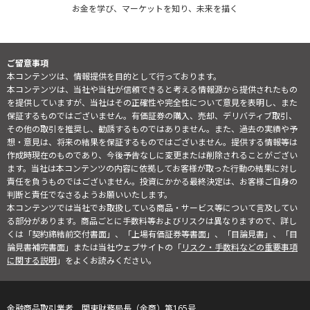
お金を学び、マーケットを知り、未来を描く
ご留意事項
本コンテンツは、情報提供を目的として行っております。
本コンテンツは、当社や当社が信頼できると考える情報源から提供されたもの
を提供していますが、当社はその正確性や完全性について意見を表明し、また
保証するものではございません。有価証券の購入、売却、デリバティブ取引、
その他の取引を推奨し、勧誘するものではありません。また、過去の実績や予
想・意見は、将来の結果を保証するものではございません。提供する情報等は
作成時現在のものであり、今後予告なしに変更または削除されることがござい
ます。当社は本コンテンツの内容に依拠してお客様が取った行動の結果に対し
責任を負うものではございません。投資にかかる最終決定は、お客様ご自身の
判断と責任でなさるようお願いいたします。
本コンテンツでは当社でお取扱している商品・サービス等について言及してい
る部分があります。商品ごとに手数料等およびリスクは異なりますので、詳し
くは「契約締結前交付書面」、「上場有価証券等書面」、「目論見書」、「目
論見書補完書面」または当社ウェブサイトの「
リスク・手数料などの重要事項
に関する説明
」をよくお読みください。
金融商品取引業者 関東財務局長（金商）第165号