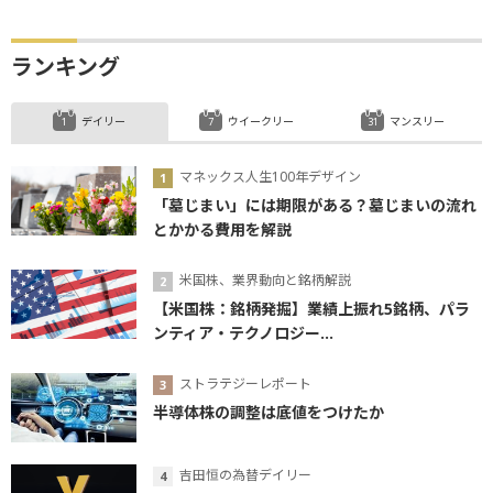
ランキング
デイリー
ウイークリー
マンスリー
マネックス人生100年デザイン
「墓じまい」には期限がある？墓じまいの流れ
とかかる費用を解説
米国株、業界動向と銘柄解説
【米国株：銘柄発掘】業績上振れ5銘柄、パラ
ンティア・テクノロジー...
ストラテジーレポート
半導体株の調整は底値をつけたか
吉田恒の為替デイリー