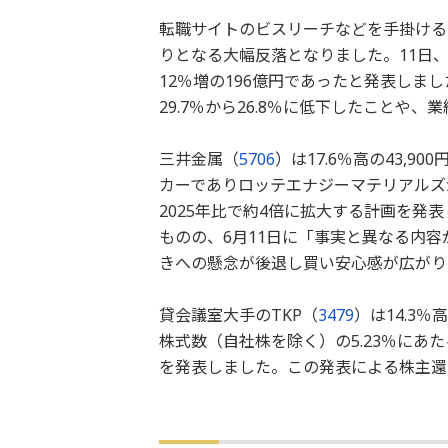
転職サイトのビスリーチなどを手掛ける
りとなる大幅反落となりました。11日、
12％増の196億円であったと発表しま
29.7％から26.8％に低下したこと
三井金属（
5706
）は17.6％高の43,
カーでありロッテエナジーマテリアルズが
2025年比で約4倍に拡大する計画を発
ものの、6月11日に「事実と異なる内
きへの懸念が後退し買い安心感が広がり
貸会議室大手のTKP（
3479
）は14.3
株式数（自社株を除く）の5.23％にあ
を発表しました。この発表による株主還