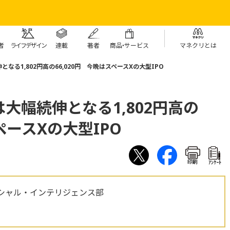
者
ライフデザイン
連載
著者
商
品・
サービス
マネクリとは
る1,802円高の66,020円 今晩はスペースXの大型IPO
大幅続伸となる1,802円高の
ペースXの大型IPO
印刷
ｱﾝｹｰﾄ
シャル・インテリジェンス部