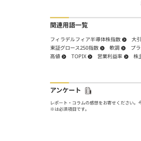
関連用語一覧
フィラデルフィア半導体株指数
大
東証グロース250指数
軟調
プラ
高値
TOPIX
営業利益率
株
株主還元
決算
後場
材料
前引け
続伸
反落
アンケート
レポート・コラムの感想をお寄せください。
※は必須項目です。