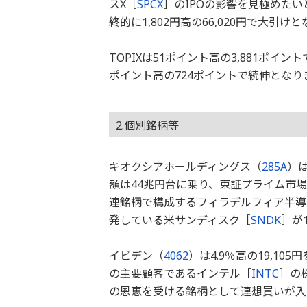
スX［
SPCX
］のIPOの影響を見極めた
終的に1,802円高の66,020円で大引け
TOPIXは51ポイント高の3,881ポイ
ポイント高の724ポイントで続伸となり
2.個別銘柄等
キオクシアホールディングス（
285A
）は
額は44兆円台に乗り、東証プライム市
連銘柄で構成するフィラデルフィア半導体
発している米サンディスク［
SNDK
］が
イビデン（
4062
）は4.9％高の19,1
の主要顧客であるインテル［
INTC
］の
の恩恵を受ける銘柄として連想買いが入