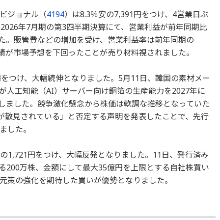
ビジョナル（
4194
）は8.3％安の7,391円をつけ、4営業日ぶ
2026年7月期の第3四半期決算にて、営業利益が前年同期比
した。販管費などの増加を受け、営業利益率は前年同期の
や、業績が市場予想を下回ったことが売り材料視されました。
900円をつけ、大幅続伸となりました。5月11日、韓国の素材メー
人工知能（AI）サーバー向け銅箔の生産能力を2027年に
表しました。競争激化懸念から株価は軟調な推移となっていた
容が散見されている」と否定する声明を発表したことで、先行
ました。
％高の1,721円をつけ、大幅反発となりました。11日、発行済み
たる200万株、金額にして最大35億円を上限とする自社株買い
元策の強化を期待した買いが優勢となりました。