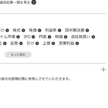
過去記事一覧を見る
引け
株式
株価
利益率
四半期決算
イム市場
IPO
円高
時価
自社株買い
主
反発
引け
上値
営業利益
消費者信頼感指数
新興市場
時価総額
もっと見る
今後の内容検討等に参考にさせていただきます。