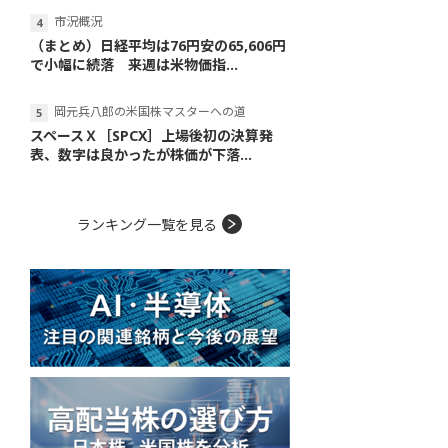
市況概況
（まとめ）日経平均は76円安の65,606円
で小幅に続落 来週は米物価指...
岡元兵八郎の米国株マスターへの道
スペースＸ［SPCX］上場後初の決算発
表、数字は良かったが株価が下落...
ランキング一覧を見る