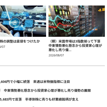
株の調整は底値をつけたか
（朝）米国市場は3指数揃って下落
中東情勢悪化懸念から投資家心理が
8/07
悪化し売り優...
2026/08/07
5,606円で小幅に続落 来週は米物価指標に注目
落 中東情勢悪化懸念から投資家心理が悪化し売り優勢の展開
5,683円で反落 半導体株に売りも好業績銘柄が支え