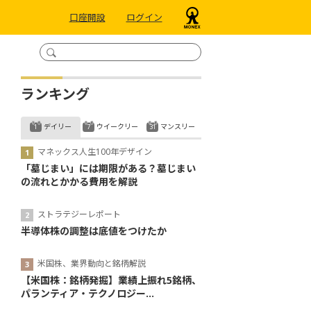
口座開設
ログイン
ランキング
デイリー
ウイークリー
マンスリー
マネックス人生100年デザイン
「墓じまい」には期限がある？墓じまい
の流れとかかる費用を解説
ストラテジーレポート
半導体株の調整は底値をつけたか
米国株、業界動向と銘柄解説
【米国株：銘柄発掘】業績上振れ5銘柄、
パランティア・テクノロジー...