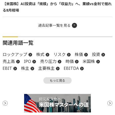
【米国株】AI投資は「規模」から「収益力」へ、業績vs金利で揺れ
る8月相場
過去記事一覧を見る
関連用語一覧
ロックアップ
株式
リスク
株価
投資
売上高
IPO
売り圧力
時価
米国株
EBIT
株主
主要株主
EBITDA
営業利益
SEC
S&P500
株価指数
合併
もっと見る
議決権
個人投資家
CEO
時価総額
上場
設備投資
底
調整
ナスダック100
バリュエーション
目論見書