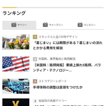
ランキング
デイリー
ウイークリー
マンスリー
マネックス人生100年デザイン
「墓じまい」には期限がある？墓じまいの流れ
とかかる費用を解説
米国株、業界動向と銘柄解説
【米国株：銘柄発掘】業績上振れ5銘柄、パラ
ンティア・テクノロジー...
ストラテジーレポート
半導体株の調整は底値をつけたか
吉田恒の為替デイリー