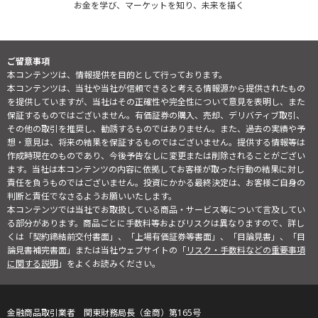
お金を学び、マーケットを知り、未来を描く
ご留意事項
本コンテンツは、情報提供を目的として行っております。
本コンテンツは、当社や当社が信頼できると考える情報源から提供されたもの
を提供していますが、当社はその正確性や完全性について意見を表明し、また
保証するものではございません。有価証券の購入、売却、デリバティブ取引、
その他の取引を推奨し、勧誘するものではありません。また、過去の実績や予
想・意見は、将来の結果を保証するものではございません。提供する情報等は
作成時現在のものであり、今後予告なしに変更または削除されることがござい
ます。当社は本コンテンツの内容に依拠してお客様が取った行動の結果に対し
責任を負うものではございません。投資にかかる最終決定は、お客様ご自身の
判断と責任でなさるようお願いいたします。
本コンテンツでは当社でお取扱している商品・サービス等について言及してい
る部分があります。商品ごとに手数料等およびリスクは異なりますので、詳し
くは「契約締結前交付書面」、「上場有価証券等書面」、「目論見書」、「目
論見書補完書面」または当社ウェブサイトの「
リスク・手数料などの重要事項
に関する説明
」をよくお読みください。
金融商品取引業者 関東財務局長（金商）第165号