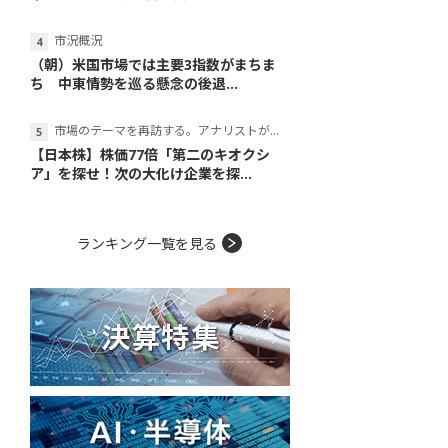
市況概況
（朝）米国市場では主要3指数がまちま
ち 中東情勢を巡る懸念の後退...
市場のテーマを再訪する。アナリストが読み解くテーマの本質
【日本株】株価77倍「第二のキオクシ
ア」を探せ！次の大化け企業を探...
ランキング一覧を見る