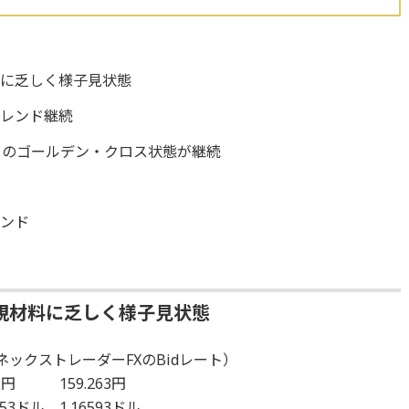
料に乏しく様子見状態
トレンド継続
日のゴールデン・クロス状態が継続
レンド
規材料に乏しく様子見状態
ックストレーダーFXのBidレート）
1円 159.263円
53ドル 1.16593ドル