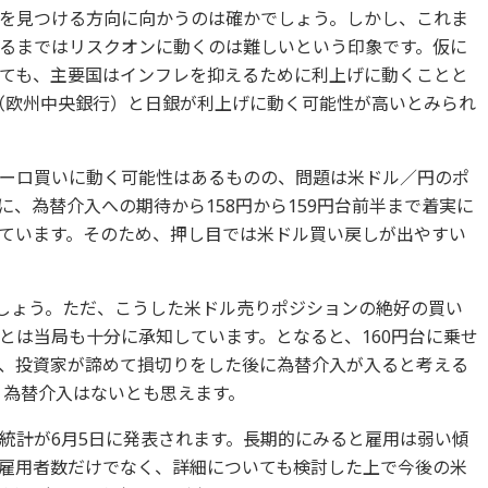
を見つける方向に向かうのは確かでしょう。しかし、これま
るまではリスクオンに動くのは難しいという印象です。仮に
ても、主要国はインフレを抑えるために利上げに動くことと
B（欧州中央銀行）と日銀が利上げに動く可能性が高いとみられ
ーロ買いに動く可能性はあるものの、問題は米ドル／円のポ
、為替介入への期待から158円から159円台前半まで着実に
ています。そのため、押し目では米ドル買い戻しが出やすい
でしょう。ただ、こうした米ドル売りポジションの絶好の買い
とは当局も十分に承知しています。となると、160円台に乗せ
、投資家が諦めて損切りをした後に為替介入が入ると考える
で、為替介入はないとも思えます。
統計が6月5日に発表されます。長期的にみると雇用は弱い傾
雇用者数だけでなく、詳細についても検討した上で今後の米