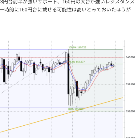
8円台前半が強いサポート、160円の大台が強いレジスタンス
一時的に160円台に載せる可能性は高いとみておいたほうが