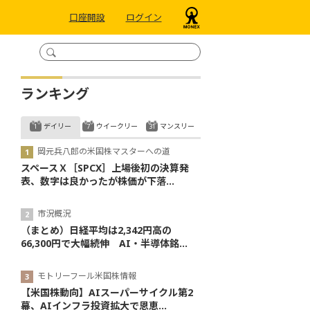
口座開設
ログイン
ランキング
デイリー
ウイークリー
マンスリー
岡元兵八郎の米国株マスターへの道
スペースＸ［SPCX］上場後初の決算発
表、数字は良かったが株価が下落...
市況概況
（まとめ）日経平均は2,342円高の
66,300円で大幅続伸 AI・半導体銘...
モトリーフール米国株情報
【米国株動向】AIスーパーサイクル第2
幕、AIインフラ投資拡大で恩恵...