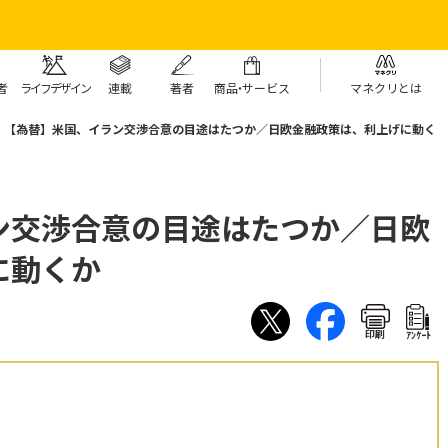
者
ライフデザイン
連載
著者
商
品・
サービス
マネクリとは
【為替】米国、イラン交渉合意の目途はたつか／日欧金融政策は、利上げに動く
ン交渉合意の目途はたつか／日欧
に動くか
印刷
ｱﾝｹｰﾄ