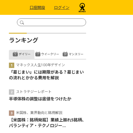
口座開設
ログイン
ランキング
デイリー
ウイークリー
マンスリー
マネックス人生100年デザイン
「墓じまい」には期限がある？墓じまい
の流れとかかる費用を解説
ストラテジーレポート
半導体株の調整は底値をつけたか
米国株、業界動向と銘柄解説
【米国株：銘柄発掘】業績上振れ5銘柄、
パランティア・テクノロジー...