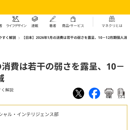
者
ライフデザイン
連載
著者
商
品・
サービス
マネクリとは
やすく解説
【日本】2026年1月の消費は若干の弱さを露呈、10－12月期個人消
月の消費は若干の弱さを露呈、10－
減
すく解説
印刷
ｱﾝｹｰﾄ
シャル・インテリジェンス部