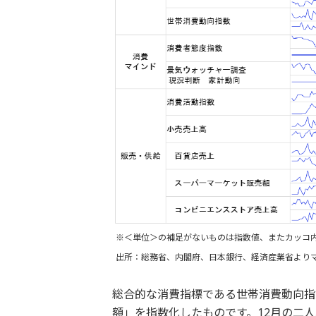
※＜単位＞の補足がないものは指数値、またカッコ
出所：総務省、内閣府、日本銀行、経済産業省より
総合的な消費指標である世帯消費動向指
額」を指数化したものです。12月の二人