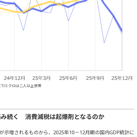
TIミクロは二人以上世帯
悩み続く 消費減税は起爆剤となるのか
示唆されるものから、2025年10－12月期の国内GDP統計に