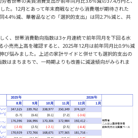
勤労者世帯の実質消費支出が前年同月比3.6％減の37.4万円と、
ました。12月とあって年末商戦などから消費増が期待された
4.4％減、華奢品などの「選択的支出」は同2.7％減と、共
しく、世帯消費動向指数は3ヶ月連続で前年同月を下回る水
小売売上高を確認すると、2025年12月は前年同月比0.9％減
伸び悩みました。上述の家計サイドと併せても選択的支出の
指数はまちまちで、一時期よりも改善に減速傾向がみられま