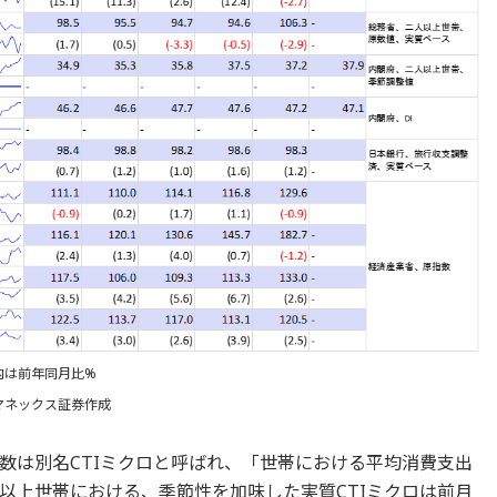
内は前年同月比%
マネックス証券作成
数は別名CTIミクロと呼ばれ、「世帯における平均消費支出
以上世帯における、季節性を加味した実質CTIミクロは前月