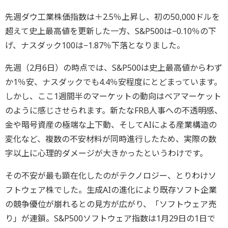
先週ダウ工業株価指数は＋2.5％上昇し、初の50,000ドルを
超えて史上最高値を更新した一方、S&P500は−0.10％の下
げ、ナスダック100は−1.87％下落となりました。
先週（2月6日）の時点では、S&P500は史上最高値からわず
か1％安、ナスダックでも4.4％安程度にとどまっています。
しかし、ここ1週間半のマーケットの動向はベアマーケット
のように感じさせられます。新たなFRB人事への不透明感、
金や暗号資産の極端な上下動、そしてAIによる産業構造の
変化など、複数の不安材料が同時進行したため、実際の数
字以上に心理的ダメージが大きかったというわけです。
その不安が最も顕在化したのがテクノロジー、とりわけソ
フトウェア株でした。生成AIの進化により既存ソフト企業
の競争優位が崩れるとの見方が広がり、「ソフトウェア売
り」が連鎖。S&P500ソフトウェア指数は1月29日の1日で