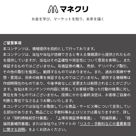
お金を学び、マーケットを知り、未来を描く
ご留意事項
本コンテンツは、情報提供を目的として行っております。
本コンテンツは、当社や当社が信頼できると考える情報源から提供されたもの
を提供していますが、当社はその正確性や完全性について意見を表明し、また
保証するものではございません。有価証券の購入、売却、デリバティブ取引、
その他の取引を推奨し、勧誘するものではありません。また、過去の実績や予
想・意見は、将来の結果を保証するものではございません。提供する情報等は
作成時現在のものであり、今後予告なしに変更または削除されることがござい
ます。当社は本コンテンツの内容に依拠してお客様が取った行動の結果に対し
責任を負うものではございません。投資にかかる最終決定は、お客様ご自身の
判断と責任でなさるようお願いいたします。
本コンテンツでは当社でお取扱している商品・サービス等について言及してい
る部分があります。商品ごとに手数料等およびリスクは異なりますので、詳し
くは「契約締結前交付書面」、「上場有価証券等書面」、「目論見書」、「目
論見書補完書面」または当社ウェブサイトの「
リスク・手数料などの重要事項
に関する説明
」をよくお読みください。