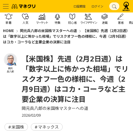
口座開設
ログイン
新着
人気
マーケット
特集
初心者
ライフデザイン
連載
著者
商
HOME
岡元兵八郎の米国株マスターへの道
【米国株】先週（2月2日週）
は「数字以上に怖かった相場」でリスクオフ一色の様相に、今週（2月9日週）
はコカ・コーラなど主要企業の決算に注目
【米国株】先週（2月2日週）は
「数字以上に怖かった相場」でリ
岡元
兵八郎
スクオフ一色の様相に、今週（2
月9日週）はコカ・コーラなど主
要企業の決算に注目
岡元兵八郎の米国株マスターへの道
2026/02/09
米国株
マネックス