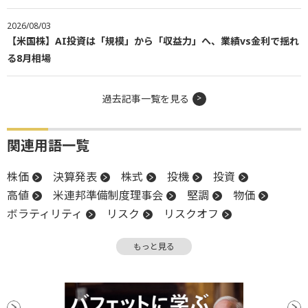
2026/08/03
【米国株】AI投資は「規模」から「収益力」へ、業績vs金利で揺れ
る8月相場
過去記事一覧を見る
関連用語一覧
株価
決算発表
株式
投機
投資
高値
米連邦準備制度理事会
堅調
物価
ボラティリティ
リスク
リスクオフ
暗号資産
EPS
S&P500
反発
弱気相場
もっと見る
イーサリアム
FRB
株価指数
決算
材料
消費者物価指数
生成AI
設備投資
底
ナスダック100
ビットコイン