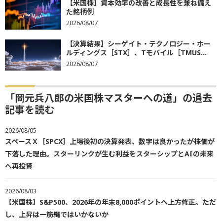
【米国株】資本効率の改善と成長性を兼ね備え
た銘柄例
2026/08/07
【決算結果】シーゲイト・テクノロジー・ホー
ルディングス［STX］、Tモバイル［TMUS...
2026/08/07
「岡元兵八郎の米国株マスターへの道」の過去
記事を読む
2026/08/05
スペースＸ［SPCX］上場後初の決算発表、数字は良かったが株価が
下落した理由。スターリンクが生む利益をスターシップとAIの未来
へ再投資
2026/08/03
【米国株】S&P500、2026年の年末8,000ポイントへ上方修正。ただ
し、上昇は一筋縄ではいかないか