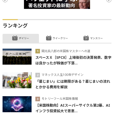
ランキング
デイリー
ウイークリー
マンスリー
岡元兵八郎の米国株マスターへの道
スペースＸ［SPCX］上場後初の決算発表、数字
は良かったが株価が下落...
マネックス人生100年デザイン
「墓じまい」には期限がある？墓じまいの流れ
とかかる費用を解説
モトリーフール米国株情報
【米国株動向】AIスーパーサイクル第2幕、AI
インフラ投資拡大で恩恵...