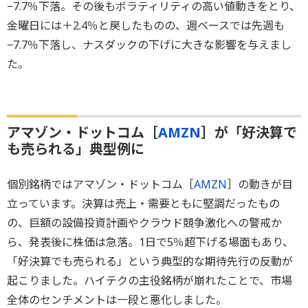
−7.7％下落。その後もボラティリティの高い値動きをとり、
金曜日には＋2.4％と戻したものの、週ベースでは先週も
−7.7％下落し、ナスダックの下げに大きな影響を与えまし
た。
アマゾン・ドットコム［
AMZN
］が「好決算で
も売られる」典型例に
個別銘柄ではアマゾン・ドットコム［
AMZN
］の動きが目
立っています。決算は売上・需要ともに堅調だったもの
の、巨額の設備投資計画やクラウド競争激化への警戒か
ら、発表後に株価は急落。1日で5％超下げる場面もあり、
「好決算でも売られる」という典型的な期待先行の反動が
起こりました。ハイテクの主役銘柄が崩れたことで、市場
全体のセンチメントは一段と悪化しました。