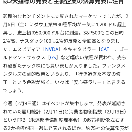
は2大指標の発表と主要企業の決算発表に注目
悲観的なセンチメントに支配されたマーケットでしたが、2
月6日（金）にダウ工業株30種平均が一気に1,200ドル超上
昇し、史上初の50,000ドル台に到達。S&P500もこの日約
2％高、ナスダック100も2％超反発と全面高となりまし
た。エヌビディア［
NVDA
］やキャタピラー［
CAT
］、ゴー
ルドマン・サックス［
GS
］など幅広い業種が買われ、売ら
れ過ぎたテック株にも買い戻しが入りました。ファンダメ
ンタルズの劇的改善というより、「行き過ぎた不安の修
正」という色彩が強く、いわば「安心感ラリー」と言える
でしょう。
今週（2月9日週）はイベントが集中します。発表が延期さ
れていた雇用統計（2月11日)と消費者物価指数（2月13日）
というFRB（米連邦準備制度理事会）の政策判断を左右す
る2大指標が同一週に発表されるほか、約75社の決算発表が