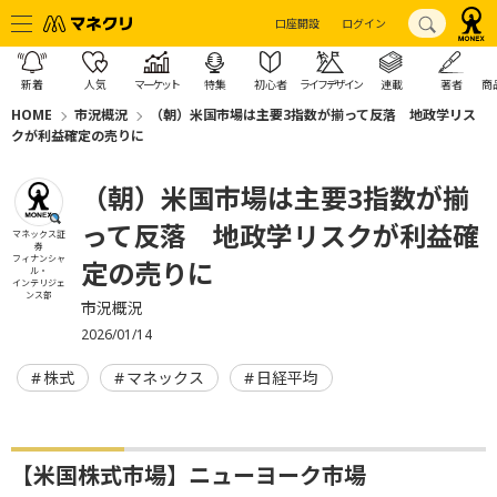
口座開設
ログイン
新着
人気
マーケット
特集
初心者
ライフデザイン
連載
著者
商
HOME
市況概況
（朝）米国市場は主要3指数が揃って反落 地政学リス
クが利益確定の売りに
（朝）米国市場は主要3指数が揃
って反落 地政学リスクが利益確
マネックス証
券
フィナンシャ
定の売りに
ル・
インテリジェ
ンス部
市況概況
2026/01/14
株式
マネックス
日経平均
【米国株式市場】ニューヨーク市場