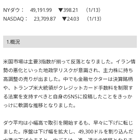
NYダウ： 49,191.99 ▼398.21 （1/13）
NASDAQ： 23,709.87 ▼24.03 （1/13）
1.概況
米国市場は主要3指数が揃って反落となりました。イラン情
勢の悪化といった地政学リスクが意識され、主力株に持ち
高調整の売りが出ました。中でも金融セクターは決算銘柄
や、トランプ米大統領がクレジットカード手数料を制限す
る法案を支持すべきと自身のSNSに投稿したことをきっか
っけに軟調な推移となりました。
ダウ平均は小幅高で取引を開始するも、早々に下げに転じ
ました。序盤は下げ幅を拡大し、49,300ドルを割り込んだ