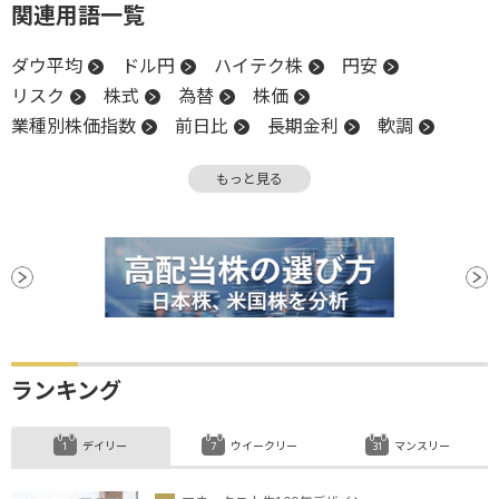
関連用語一覧
ダウ平均
ドル円
ハイテク株
円安
リスク
株式
為替
株価
業種別株価指数
前日比
長期金利
軟調
金利
高値
物価
米国株
デルタ
もっと見る
NASDAQ
株価指数
業績見通し
決算
堅調
材料
消費者物価指数
CPI
地政学リスク
調整
反落
ランキング
デイリー
ウイークリー
マンスリー