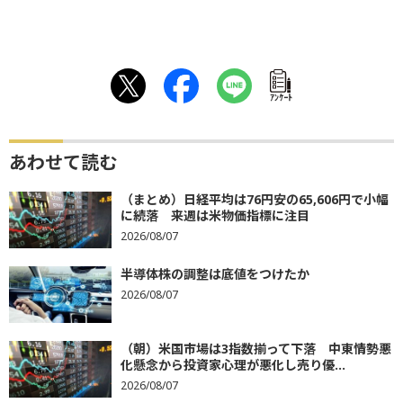
ｱﾝｹｰﾄ
あわせて読む
（まとめ）日経平均は76円安の65,606円で小幅
に続落 来週は米物価指標に注目
2026/08/07
半導体株の調整は底値をつけたか
2026/08/07
（朝）米国市場は3指数揃って下落 中東情勢悪
化懸念から投資家心理が悪化し売り優...
2026/08/07