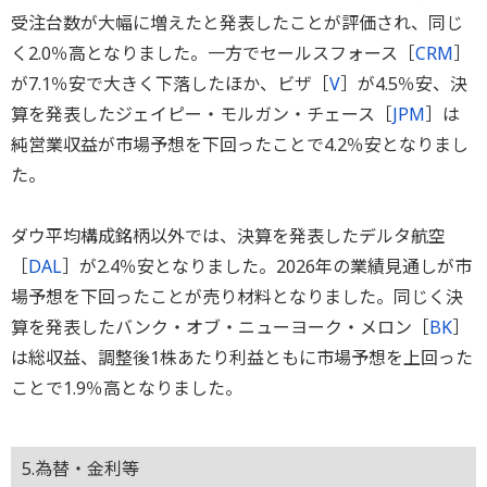
受注台数が大幅に増えたと発表したことが評価され、同じ
く2.0％高となりました。一方でセールスフォース［
CRM
］
が7.1％安で大きく下落したほか、ビザ［
V
］が4.5％安、決
算を発表したジェイピー・モルガン・チェース［
JPM
］は
純営業収益が市場予想を下回ったことで4.2％安となりまし
た。
ダウ平均構成銘柄以外では、決算を発表したデルタ航空
［
DAL
］が2.4％安となりました。2026年の業績見通しが市
場予想を下回ったことが売り材料となりました。同じく決
算を発表したバンク・オブ・ニューヨーク・メロン［
BK
］
は総収益、調整後1株あたり利益ともに市場予想を上回った
ことで1.9％高となりました。
5.為替・金利等