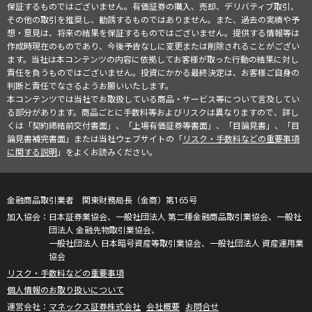
保証するものではございません。有価証券の購入、売却、デリバティブ取引、
その他の取引を推奨し、勧誘するものではありません。また、過去の実績や予
想・意見は、将来の結果を保証するものではございません。提供する情報等は
作成時現在のものであり、今後予告なしに変更または削除されることがござい
ます。当社は本コンテンツの内容に依拠してお客様が取った行動の結果に対し
責任を負うものではございません。投資にかかる最終決定は、お客様ご自身の
判断と責任でなさるようお願いいたします。
本コンテンツでは当社でお取扱している商品・サービス等について言及してい
る部分があります。商品ごとに手数料等およびリスクは異なりますので、詳し
くは「契約締結前交付書面」、「上場有価証券等書面」、「目論見書」、「目
論見書補完書面」または当社ウェブサイトの「
リスク・手数料などの重要事項
に関する説明
」をよくお読みください。
金融商品取引業者 関東財務局長（金商）第165号
日本証券業協会、一般社団法人 第二種金融商品取引業協会、一般社
団法人 金融先物取引業協会、
一般社団法人 日本暗号資産等取引業協会、一般社団法人 資産運用業
協会
リスク・手数料などの重要事項
個人情報のお取り扱いについて
マネックス証券株式会社
会社概要
お問合せ