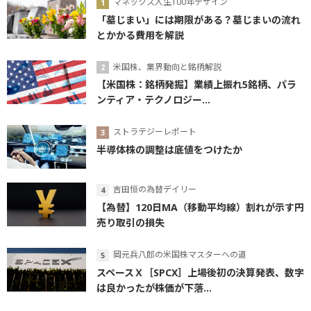
マネックス人生100年デザイン
「墓じまい」には期限がある？墓じまいの流れ
とかかる費用を解説
米国株、業界動向と銘柄解説
【米国株：銘柄発掘】業績上振れ5銘柄、パラ
ンティア・テクノロジー...
ストラテジーレポート
半導体株の調整は底値をつけたか
吉田恒の為替デイリー
【為替】120日MA（移動平均線）割れが示す円
売り取引の損失
岡元兵八郎の米国株マスターへの道
スペースＸ［SPCX］上場後初の決算発表、数字
は良かったが株価が下落...