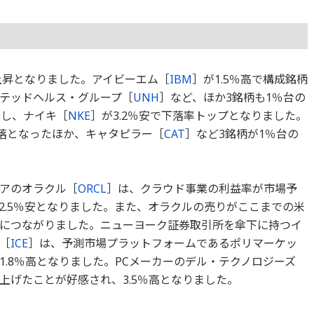
上昇となりました。アイビーエム［
IBM
］が1.5％高で構成銘柄
テッドヘルス・グループ［
UNH
］など、ほか3銘柄も1％台の
落し、ナイキ［
NKE
］が3.2％安で下落率トップとなりました。
落となったほか、キャタピラー［
CAT
］など3銘柄が1％台の
アのオラクル［
ORCL
］は、クラウド事業の利益率が市場予
2.5％安となりました。また、オラクルの売りがここまでの米
りにつながりました。ニューヨーク証券取引所を傘下に持つイ
［
ICE
］は、予測市場プラットフォームであるポリマーケッ
.8％高となりました。PCメーカーのデル・テクノロジーズ
上げたことが好感され、3.5％高となりました。