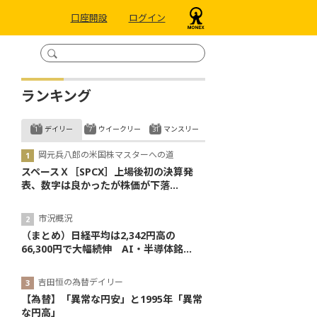
口座開設
ログイン
ランキング
デイリー
ウイークリー
マンスリー
岡元兵八郎の米国株マスターへの道
スペースＸ［SPCX］上場後初の決算発
表、数字は良かったが株価が下落...
市況概況
（まとめ）日経平均は2,342円高の
66,300円で大幅続伸 AI・半導体銘...
吉田恒の為替デイリー
【為替】「異常な円安」と1995年「異常
な円高」