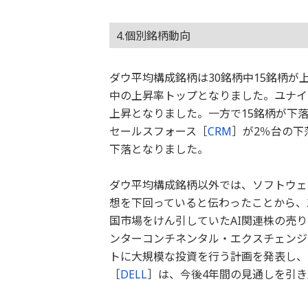
4.個別銘柄動向
ダウ平均構成銘柄は30銘柄中15銘柄が
中の上昇率トップとなりました。ユナイ
上昇となりました。一方で15銘柄が下
セールスフォース［
CRM
］が2％台の下
下落となりました。
ダウ平均構成銘柄以外では、ソフトウェ
想を下回っていると伝わったことから、
国市場をけん引していたAI関連株の売
ンターコンチネンタル・エクスチェンジ
トに大規模な投資を行う計画を発表し、1
［
DELL
］は、今後4年間の見通しを引き