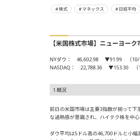
株式
マネックス
日経平均
【米国株式市場】ニューヨーク
NYダウ： 46,602.98 ▼91.99 （10
NASDAQ： 22,788.36 ▼153.30 （
1.概況
前日の米国市場は主要3指数が揃って下
な過熱感が意識され、ハイテク株を中心
ダウ平均は5ドル高の46,700ドルと