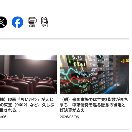
印刷
ｱﾝｹｰﾄ
株】映画『ちいかわ』が大ヒ
（朝）米国市場では主要3指数がまち
の東宝（9602）など、久しぶ
まち 中東情勢を巡る懸念の後退と
目される...
好決算が支え
8/06
2026/08/06