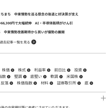
まちまち 中東情勢を巡る懸念の後退と好決算が支え
の66,300円で大幅続伸 AI・半導体銘柄がけん引
昇 中東情勢改善期待から買いが優勢の展開
過去記事一覧を見る
株価
株式
利益率
前日比
投資
指数
堅調
底堅い
軟調
米国株
反落
株価指数
材料
証券取引所
底
今後の内容検討等に参考にさせていただきます。