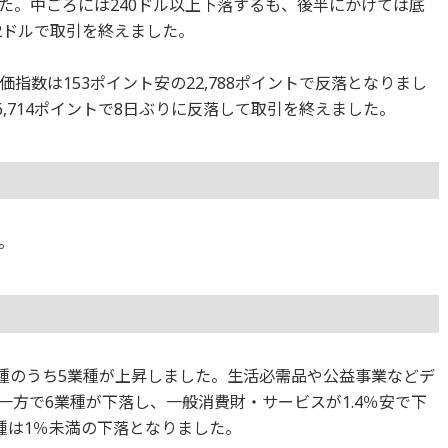
た。中ごろには240ドル以上下落するも、後半にかけては底
02ドルで取引を終えました。
指数は153ポイント安の22,788ポイントで反落となりまし
の6,714ポイントで8日ぶりに反落して取引を終えました。
。
1業種のうち5業種が上昇しました。生活必需品や公益事業などデ
方で6業種が下落し、一般消費財・サービスが1.4％安で下
種は1％未満の下落となりました。