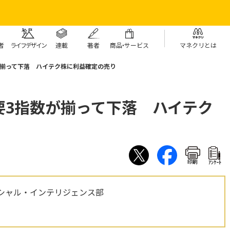
者
ライフデザイン
連載
著者
商
品・
サービス
マネクリとは
が揃って下落 ハイテク株に利益確定の売り
要3指数が揃って下落 ハイテク
印刷
ｱﾝｹｰﾄ
シャル・インテリジェンス部