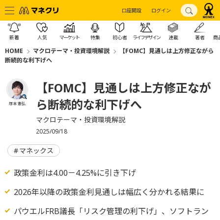
口座開設
ログイン
新着
人気
マーケット
特集
初心者
ライフデザイン
連載
著者
商
HOME
マクロテーマ・投資環境解説
【FOMC】見通しは上方修正ながら
断続的な利下げへ
【FOMC】見通しは上方修正なが
ら断続的な利下げへ
塚本 憲弘
マクロテーマ・投資環境解説
2025/09/18
マネックス
政策金利は4.00－4.25%に引き下げ
2026年以降の政策金利見通しは幅広く分かれる結果に
パウエルFRB議長「リスク管理の利下げ」、ソフトラン