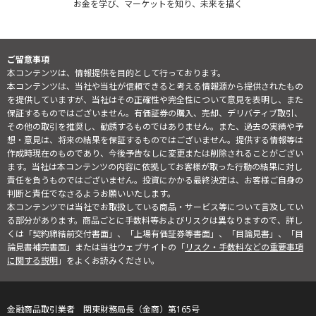
お金を学び、マーケットを知り、未来を描く
ご留意事項
本コンテンツは、情報提供を目的として行っております。
本コンテンツは、当社や当社が信頼できると考える情報源から提供されたもの
を提供していますが、当社はその正確性や完全性について意見を表明し、また
保証するものではございません。有価証券の購入、売却、デリバティブ取引、
その他の取引を推奨し、勧誘するものではありません。また、過去の実績や予
想・意見は、将来の結果を保証するものではございません。提供する情報等は
作成時現在のものであり、今後予告なしに変更または削除されることがござい
ます。当社は本コンテンツの内容に依拠してお客様が取った行動の結果に対し
責任を負うものではございません。投資にかかる最終決定は、お客様ご自身の
判断と責任でなさるようお願いいたします。
本コンテンツでは当社でお取扱している商品・サービス等について言及してい
る部分があります。商品ごとに手数料等およびリスクは異なりますので、詳し
くは「契約締結前交付書面」、「上場有価証券等書面」、「目論見書」、「目
論見書補完書面」または当社ウェブサイトの「
リスク・手数料などの重要事項
に関する説明
」をよくお読みください。
金融商品取引業者 関東財務局長（金商）第165号