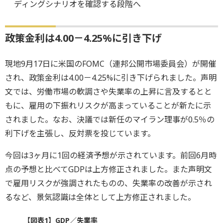
ディングシナリオを確認する段階へ
政策金利は4.00－4.25%に引き下げ
現地9月17日に米国のFOMC（連邦公開市場委員会）が開催
され、政策金利は4.00－4.25%に引き下げられました。声明
文では、労働市場の軟調さや失業率の上昇に言及するとと
もに、雇用の下振れリスクが高まっていることが新たに示
されました。なお、決議では新任のマイラン理事が0.5％の
利下げを主張し、反対票を投じています。
今回は3ヶ月に1回の経済予想が示されています。前回6月時
点の予想と比べてGDPは上方修正されました。また声明文
で雇用リスクが強調されたものの、失業率の改善が示され
るなど、景気認識は全体として上方修正されました。
【図表1】GDP／失業率