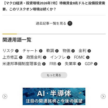
【マクロ経済・投資環境2026年7月】待機資金8兆ドルと設備投資需
要、このリスクオン環境は続くか？
過去記事一覧を見る
関連用語一覧
リスク
チャート
軟調
物価
金利
上方修正
政策金利
インフレ
FOMC
米連邦準備制度理事会
FRB
失業率
GDP
利下げ
もっと見る