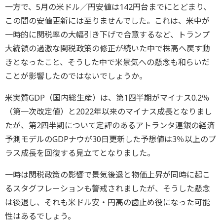
一方で、5月の米ドル／円安値は142円台までにとどまり、
この間の安値更新には至りませんでした。これは、米中が
一時的に関税率の大幅引き下げで合意するなど、トランプ
大統領の過激な関税政策の修正が続いた中で株高へ戻す動
きとなったこと、そうした中で米景気への懸念も和らいだ
ことが影響したのではないでしょうか。
米実質GDP（国内総生産）は、第1四半期がマイナス0.2％
（第一次改定値）と2022年以来のマイナス成長となりまし
たが、第2四半期について定評のあるアトランタ連銀の経済
予測モデルのGDPナウが30日更新した予想値は3％以上のプ
ラス成長を回復する見立てとなりました。
一時は関税政策の影響で景気後退と物価上昇が同時に起こ
るスタグフレーションも警戒されましたが、そうした懸念
は後退し、それも米ドル安・円高の歯止め役になった可能
性はあるでしょう。