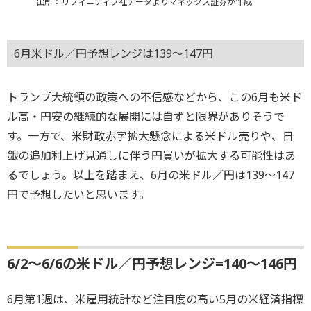
出所：リフィニティブ社データよりマネックス証券が作成
6月米ドル／円予想レンジは139～147円
トランプ大統領の政策への不信感などから、この6月も米ド
ル高・円安の継続的な展開には自ずと限界がありそうで
す。一方で、米財政赤字拡大懸念による米ドル売りや、日
銀の追加利上げ見通しに伴う円買いが拡大する可能性はあ
るでしょう。以上を踏まえ、6月の米ドル／円は139～147
円で予想したいと思います。
6/2～6/6の米ドル／円予想レンジ=140～146円
6月第1週は、米雇用統計など注目度の高い5月の米経済指標