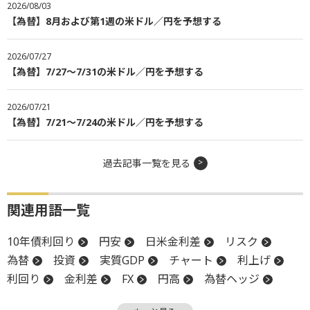
2026/08/03
【為替】8月および第1週の米ドル／円を予想する
2026/07/27
【為替】7/27～7/31の米ドル／円を予想する
2026/07/21
【為替】7/21～7/24の米ドル／円を予想する
過去記事一覧を見る
関連用語一覧
10年債利回り
円安
日米金利差
リスク
為替
投資
実質GDP
チャート
利上げ
利回り
金利差
FX
円高
為替ヘッジ
金利
政策金利
中央銀行
物価