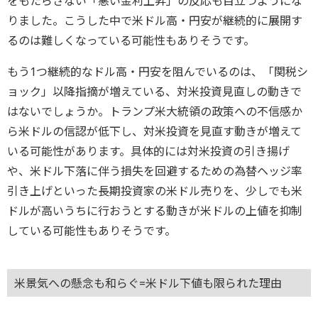
をもたらさない「悪い金利上昇」の反応も目立つようにな
りました。こうした中で米ドル高・円安が継続的に展開す
るのは難しくなっている可能性もありそうです。
もう1つ継続的なドル高・円安を阻んでいるのは、「関税シ
ョック」以降指摘が増えている、対米投資見直しの動きで
はないでしょうか。トランプ米大統領の政策への不信感か
ら米ドルの信認が低下し、対米投資を見直す動きが増えて
いる可能性があります。具体的には対米投資の引き揚げ
や、米ドル下落に伴う損失を回避するための為替ヘッジ率
引き上げといった長期投資家の米ドル売りを、少しでも米
ドルが高いうちに行おうとする動きが米ドルの上値を抑制
している可能性もありそうです。
米景気への懸念も和らぐ=米ドル下値も限られた理由