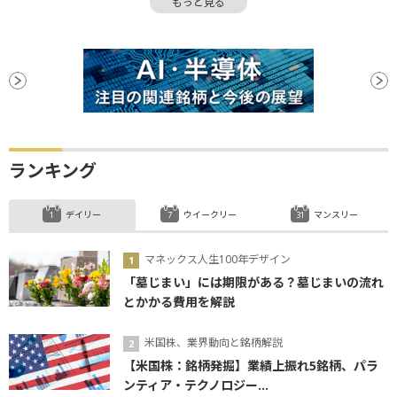
もっと見る
金融政策
ECB
上値
関税
債券
下値
CB
GDP
日銀
安値
ランキング
デイリー
ウイークリー
マンスリー
マネックス人生100年デザイン
「墓じまい」には期限がある？墓じまいの流れ
とかかる費用を解説
米国株、業界動向と銘柄解説
【米国株：銘柄発掘】業績上振れ5銘柄、パラ
ンティア・テクノロジー...