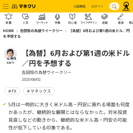
口座開設
ログイン
新着
人気
マーケット
特集
初心者
ライフデザイン
連載
著者
商
HOME
吉田恒の為替ウイークリー
【為替】6月および第1週の米ドル／円
を予想する
【為替】6月および第1週の米ドル
／円を予想する
吉田 恒
吉田恒の為替ウイークリー
2025/06/02
FX
マネックス
5月は一時的に大きく米ドル高・円安に振れる場面も何度
かあったが、継続的な展開とはならなかった。対米投資
見直しなどの動きから、継続的な米ドル高・円安の可能
性が低下している印象である。