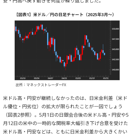
安・円高へ戻す動きを何度か繰り返しました。
【図表1】米ドル／円の日足チャート（2025年3月～）
出所：マネックストレーダーFX
米ドル高・円安が継続しなかったのは、日米金利差（米ド
ル優位・円劣位）の拡大が限られたことが一因でしょう
（図表2参照）。5月1日の日銀会合後の米ドル高・円安や5
月12日の米中の一時的な関税率大幅引き下げ合意を受けた
米ドル高・円安などは、ともに日米金利差から大きくかい