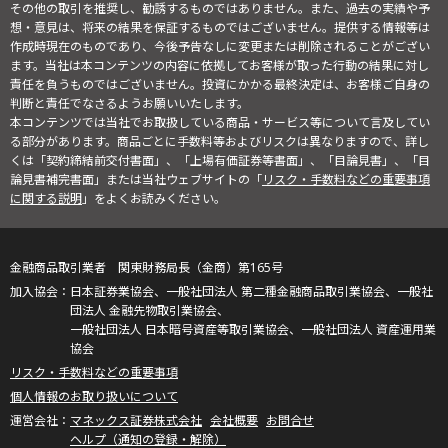
その他の取引を推奨し、勧誘するものではありません。また、過去の実績や予
想・意見は、将来の結果を保証するものではございません。提供する情報等は
作成時現在のものであり、今後予告なしに変更または削除されることがござい
ます。当社は本コンテンツの内容に依拠してお客様が取った行動の結果に対し
責任を負うものではございません。投資にかかる最終決定は、お客様ご自身の
判断と責任でなさるようお願いいたします。
本コンテンツでは当社でお取扱している商品・サービス等について言及してい
る部分があります。商品ごとに手数料等およびリスクは異なりますので、詳し
くは「契約締結前交付書面」、「上場有価証券等書面」、「目論見書」、「目
論見書補完書面」または当社ウェブサイトの「
リスク・手数料などの重要事項
に関する説明
」をよくお読みください。
金融商品取引業者 関東財務局長（金商）第165号
日本証券業協会、一般社団法人 第二種金融商品取引業協会、一般社
団法人 金融先物取引業協会、
一般社団法人 日本暗号資産等取引業協会、一般社団法人 資産運用業
協会
リスク・手数料などの重要事項
個人情報のお取り扱いについて
マネックス証券株式会社
会社概要
お問合せ
ヘルプ（通知の登録・解除）