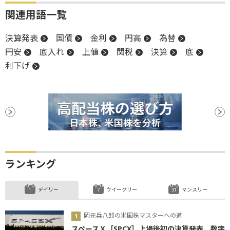
関連用語一覧
決算発表
国債
金利
円高
為替
円安
底入れ
上値
関税
決算
底
利下げ
ランキング
デイリー
ウイークリー
マンスリー
岡元兵八郎の米国株マスターへの道
スペースＸ［SPCX］上場後初の決算発表、数字