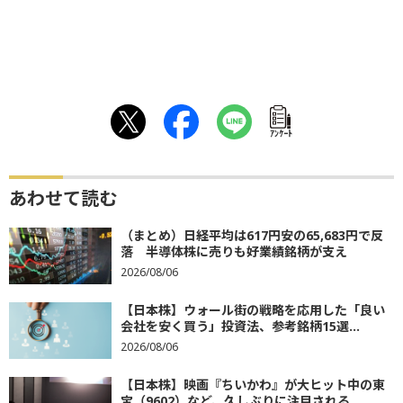
ｱﾝｹｰﾄ
あわせて読む
（まとめ）日経平均は617円安の65,683円で反
落 半導体株に売りも好業績銘柄が支え
2026/08/06
【日本株】ウォール街の戦略を応用した「良い
会社を安く買う」投資法、参考銘柄15選...
2026/08/06
【日本株】映画『ちいかわ』が大ヒット中の東
宝（9602）など、久しぶりに注目される...