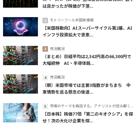
は良かったが株価が下落...
モトリーフール米国株情報
【米国株動向】AIスーパーサイクル第2幕、AI
インフラ投資拡大で恩恵...
市況概況
（まとめ）日経平均は2,342円高の66,300円で
大幅続伸 AI・半導体銘...
市況概況
（朝）米国市場では主要3指数がまちまち 中
東情勢を巡る懸念の後退...
市場のテーマを再訪する。アナリストが読み解くテーマの本質
【日本株】株価77倍「第二のキオクシア」を探
せ！次の大化け企業を探...