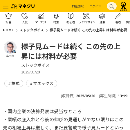
口座開設
ログイン
新着
人気
マーケット
特集
初心者
ライフデザイン
連載
著者
商
HOME
ストックボイス
様子見ムードは続く この先の上昇には材料が必要
様子見ムードは続く この先の上
昇には材料が必要
広木 隆
ストックボイス
2025/05/20
株式
マネックス
[収録日]
2025/05/20
[再生時間]
13:19
・国内企業の決算発表は妥当なところ
・業績の底入れと今後の伸びの見通しがでない限りはこの
先の相場上昇は厳しく、まだ要警戒で様子見ムードといっ