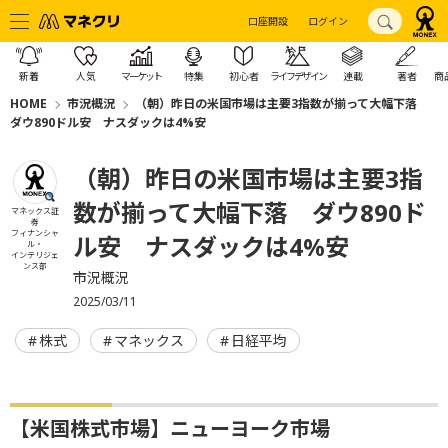
口座開設
ログイン
新着
人気
マーケット
特集
初心者
ライフデザイン
連載
著者
商
HOME
市況概況
（朝）昨日の米国市場は主要3指数が揃って大幅下落
ダウ890ドル安 ナスダックは4%安
（朝）昨日の米国市場は主要3指
数が揃って大幅下落 ダウ890ド
マネックス証
券
フィナンシャ
ル安 ナスダックは4%安
ル・
インテリジェ
ンス部
市況概況
2025/03/11
株式
マネックス
日経平均
【米国株式市場】ニューヨーク市場