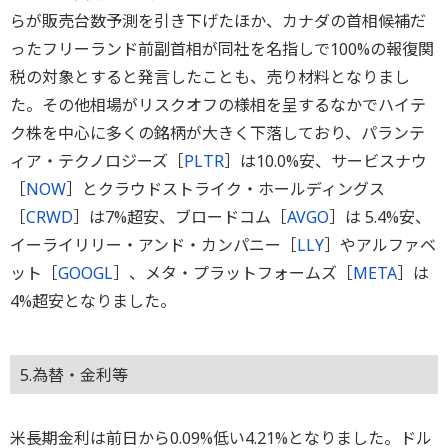
らが販売台数予測を引き下げたほか、カナダの首相候補だ
ったフリーランド前副首相が同社を名指しで100%の報復関
税の対象とすると発言したことも、売り材料となりまし
た。その他相場がリスクオフの様相を呈するなかでハイテ
ク株を中心に多くの銘柄が大きく下落しており、パランテ
ィア・テクノロジーズ［
PLTR
］は10.0%安、サービスナウ
［
NOW
］とクラウドストライク・ホールディングス
［
CRWD
］は7%超安、ブロードコム［
AVGO
］は 5.4%安、
イーライリリー・アンド・カンパニー［
LLY
］やアルファベ
ット［
GOOGL
］、メタ・プラットフォームズ［
META
］は
4%超安となりました。
5.為替・金利等
米長期金利は前日から0.09%低い4.21%となりました。ドル