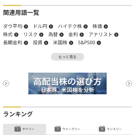
関連用語一覧
ダウ平均
ドル円
ハイテク株
株価
株式
リスク
為替
金利
アナリスト
長期金利
投資
米国株
S&P500
業種別株価指数
投資家心理
NASDAQ
もっと見る
反発
反落
引け
株価指数
関税
材料
リスクオフ
ランキング
デイリー
ウイークリー
マンスリー