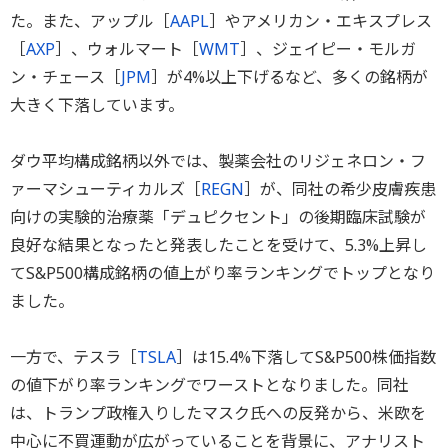
た。また、アップル［
AAPL
］やアメリカン・エキスプレス
［
AXP
］、ウォルマート［
WMT
］、ジェイピー・モルガ
ン・チェース［
JPM
］が4%以上下げるなど、多くの銘柄が
大きく下落しています。
ダウ平均構成銘柄以外では、製薬会社のリジェネロン・フ
ァーマシューティカルズ［
REGN
］が、同社の希少皮膚疾患
向けの実験的治療薬「デュピクセント」の後期臨床試験が
良好な結果となったと発表したことを受けて、5.3%上昇し
てS&P500構成銘柄の値上がり率ランキングでトップとなり
ました。
一方で、テスラ［
TSLA
］は15.4%下落してS&P500株価指数
の値下がり率ランキングでワーストとなりました。同社
は、トランプ政権入りしたマスク氏への反発から、米欧を
中心に不買運動が広がっていることを背景に、アナリスト