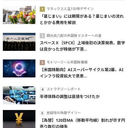
マネックス人生100年デザイン
「墓じまい」には期限がある？墓じまいの流れ
とかかる費用を解説
岡元兵八郎の米国株マスターへの道
スペースＸ［SPCX］上場後初の決算発表、数字
は良かったが株価が下落...
モトリーフール米国株情報
【米国株動向】AIスーパーサイクル第2幕、AI
インフラ投資拡大で恩恵...
ストラテジーレポート
半導体株の調整は底値をつけたか
吉田恒の為替デイリー
【為替】120日MA（移動平均線）割れが示す円
売り取引の損失