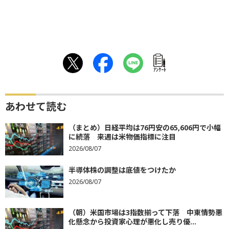
ｱﾝｹｰﾄ
あわせて読む
（まとめ）日経平均は76円安の65,606円で小幅
に続落 来週は米物価指標に注目
2026/08/07
半導体株の調整は底値をつけたか
2026/08/07
（朝）米国市場は3指数揃って下落 中東情勢悪
化懸念から投資家心理が悪化し売り優...