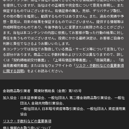
を提供していますが、当社はその正確性や完全性について意見を表明し、また
保証するものではございません。有価証券の購入、売却、デリバティブ取引、
その他の取引を推奨し、勧誘するものではありません。また、過去の実績や予
想・意見は、将来の結果を保証するものではございません。提供する情報等は
作成時現在のものであり、今後予告なしに変更または削除されることがござい
ます。当社は本コンテンツの内容に依拠してお客様が取った行動の結果に対し
責任を負うものではございません。投資にかかる最終決定は、お客様ご自身の
判断と責任でなさるようお願いいたします。
本コンテンツでは当社でお取扱している商品・サービス等について言及してい
る部分があります。商品ごとに手数料等およびリスクは異なりますので、詳し
くは「契約締結前交付書面」、「上場有価証券等書面」、「目論見書」、「目
論見書補完書面」または当社ウェブサイトの「
リスク・手数料などの重要事項
に関する説明
」をよくお読みください。
金融商品取引業者 関東財務局長（金商）第165号
日本証券業協会、一般社団法人 第二種金融商品取引業協会、一般社
団法人 金融先物取引業協会、
一般社団法人 日本暗号資産等取引業協会、一般社団法人 資産運用業
協会
リスク・手数料などの重要事項
個人情報のお取り扱いについて