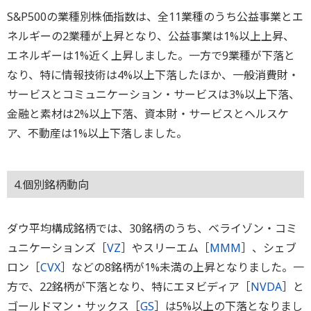
S&P500の業種別株価指数は、全11業種のうち公益事業とエ
ネルギーの2業種が上昇となり、公益事業は1%以上上昇、
エネルギーは1%近く上昇しました。一方で9業種が下落と
なり、特に情報技術は4%以上下落したほか、一般消費財・
サービスとコミュニケーション・サービスは3%以上下落、
金融と素材は2%以上下落、資本財・サービスとヘルスケ
ア、不動産は1%以上下落しました。
4.個別銘柄動向
ダウ平均構成銘柄では、30銘柄のうち、ベライゾン・コミ
ュニケーションズ［
VZ
］やスリーエム［
MMM
］、シェブ
ロン［
CVX
］などの8銘柄が1%未満の上昇となりました。一
方で、22銘柄が下落となり、特にエヌビディア［
NVDA
］と
ゴールドマン・サックス［
GS
］は5%以上の下落となりまし