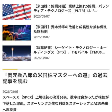
【米国株：銘柄発掘】業績上振れ5銘柄、パラン
ティア・テクノロジーズ［PLTR］は「...
2026/08/07
【米国株】資本効率の改善と成長性を兼ね備え
た銘柄例
2026/08/07
【決算結果】シーゲイト・テクノロジー・ホー
ルディングス［STX］、Tモバイル［TMUS...
2026/08/07
「岡元兵八郎の米国株マスターへの道」の過去
記事を読む
2026/08/05
スペースＸ［SPCX］上場後初の決算発表、数字は良かったが株価が
下落した理由。スターリンクが生む利益をスターシップとAIの未来
へ再投資