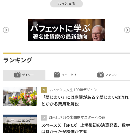
もっと見る
引け
ボラティリティ
利回り
FRB
M&A
関税
決算
小型株
社債
消費者物価指数
CPI
ナスダック100
ランキング
デイリー
ウイークリー
マンスリー
マネックス人生100年デザイン
「墓じまい」には期限がある？墓じまいの流れ
とかかる費用を解説
岡元兵八郎の米国株マスターへの道
スペースＸ［SPCX］上場後初の決算発表、数字
は良かったが株価が下落...