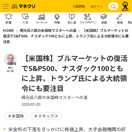
口座開設
ログイン
新着
人気
マーケット
特集
初心者
ライフデザイン
連載
著者
商
HOME
岡元兵八郎の米国株マスターへの道
【米国株】ブルマーケットの
復活でS&P500、ナスダック100ともに上昇、トランプ氏による大統領令にも要
注目
【米国株】ブルマーケットの復活
でS&P500、ナスダック100とも
岡元
兵八郎
に上昇、トランプ氏による大統領
令にも要注目
岡元兵八郎の米国株マスターへの道
2025/01/20
米国株
マネックス
米金利の下落をきっかけに株価上昇、大手金融機関の好