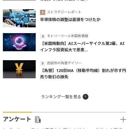
ストラテジーレポート
半導体株の調整は底値をつけたか
モトリーフール米国株情報
【米国株動向】AIスーパーサイクル第2幕、AI
インフラ投資拡大で恩恵...
吉田恒の為替デイリー
【為替】120日MA（移動平均線）割れが示す円
売り取引の損失
ランキング一覧を見る
アンケート