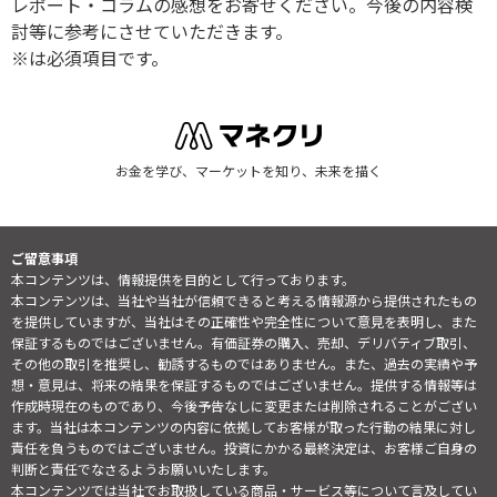
レポート・コラムの感想をお寄せください。今後の内容検
討等に参考にさせていただきます。
※は必須項目です。
お金を学び、マーケットを知り、未来を描く
ご留意事項
本コンテンツは、情報提供を目的として行っております。
本コンテンツは、当社や当社が信頼できると考える情報源から提供されたもの
を提供していますが、当社はその正確性や完全性について意見を表明し、また
保証するものではございません。有価証券の購入、売却、デリバティブ取引、
その他の取引を推奨し、勧誘するものではありません。また、過去の実績や予
想・意見は、将来の結果を保証するものではございません。提供する情報等は
作成時現在のものであり、今後予告なしに変更または削除されることがござい
ます。当社は本コンテンツの内容に依拠してお客様が取った行動の結果に対し
責任を負うものではございません。投資にかかる最終決定は、お客様ご自身の
判断と責任でなさるようお願いいたします。
本コンテンツでは当社でお取扱している商品・サービス等について言及してい