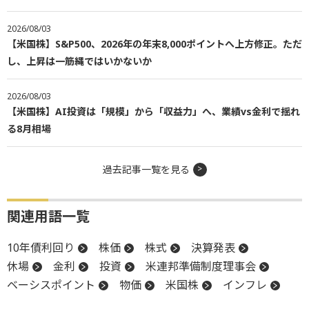
2026/08/03
【米国株】S&P500、2026年の年末8,000ポイントへ上方修正。ただ
し、上昇は一筋縄ではいかないか
2026/08/03
【米国株】AI投資は「規模」から「収益力」へ、業績vs金利で揺れ
る8月相場
過去記事一覧を見る
関連用語一覧
10年債利回り
株価
株式
決算発表
休場
金利
投資
米連邦準備制度理事会
ベーシスポイント
物価
米国株
インフレ
S&P500
金融緩和
堅調
投資家心理