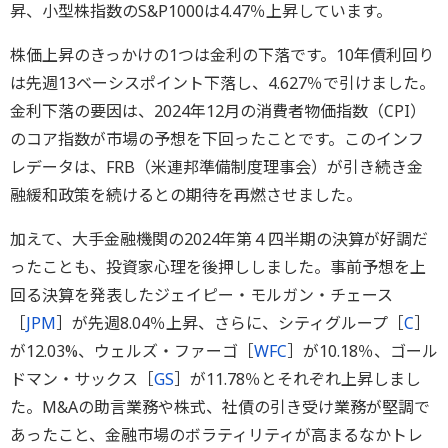
昇、小型株指数のS&P1000は4.47％上昇しています。
株価上昇のきっかけの1つは金利の下落です。10年債利回り
は先週13ベーシスポイント下落し、4.627％で引けました。
金利下落の要因は、2024年12月の消費者物価指数（CPI）
のコア指数が市場の予想を下回ったことです。このインフ
レデータは、FRB（米連邦準備制度理事会）が引き続き金
融緩和政策を続けるとの期待を再燃させました。
加えて、大手金融機関の2024年第４四半期の決算が好調だ
ったことも、投資家心理を後押ししました。事前予想を上
回る決算を発表したジェイピー・モルガン・チェース
［
JPM
］が先週8.04％上昇、さらに、シティグループ［
C
］
が12.03%、ウェルズ・ファーゴ［
WFC
］が10.18％、ゴール
ドマン・サックス［
GS
］が11.78％とそれぞれ上昇しまし
た。M&Aの助言業務や株式、社債の引き受け業務が堅調で
あったこと、金融市場のボラティリティが高まるなかトレ