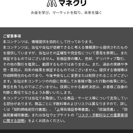
お金を学び、マーケットを知り、未来を描く
ご留意事項
本コンテンツは、情報提供を目的として行っております。
本コンテンツは、当社や当社が信頼できると考える情報源から提供されたもの
を提供していますが、当社はその正確性や完全性について意見を表明し、また
保証するものではございません。有価証券の購入、売却、デリバティブ取引、
その他の取引を推奨し、勧誘するものではありません。また、過去の実績や予
想・意見は、将来の結果を保証するものではございません。提供する情報等は
作成時現在のものであり、今後予告なしに変更または削除されることがござい
ます。当社は本コンテンツの内容に依拠してお客様が取った行動の結果に対し
責任を負うものではございません。投資にかかる最終決定は、お客様ご自身の
判断と責任でなさるようお願いいたします。
本コンテンツでは当社でお取扱している商品・サービス等について言及してい
る部分があります。商品ごとに手数料等およびリスクは異なりますので、詳し
くは「契約締結前交付書面」、「上場有価証券等書面」、「目論見書」、「目
論見書補完書面」または当社ウェブサイトの「
リスク・手数料などの重要事項
に関する説明
」をよくお読みください。