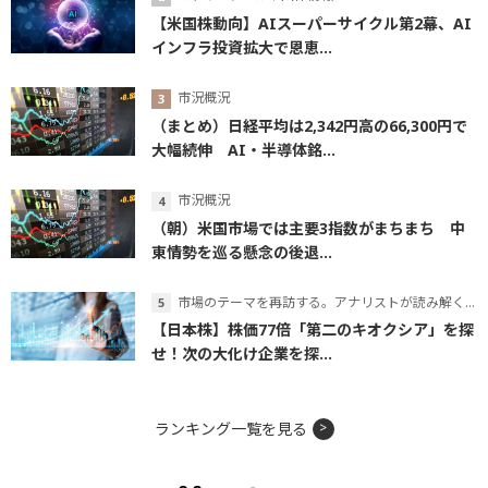
【米国株動向】AIスーパーサイクル第2幕、AI
インフラ投資拡大で恩恵...
市況概況
（まとめ）日経平均は2,342円高の66,300円で
大幅続伸 AI・半導体銘...
市況概況
（朝）米国市場では主要3指数がまちまち 中
東情勢を巡る懸念の後退...
市場のテーマを再訪する。アナリストが読み解くテーマの本質
【日本株】株価77倍「第二のキオクシア」を探
せ！次の大化け企業を探...
ランキング一覧を見る