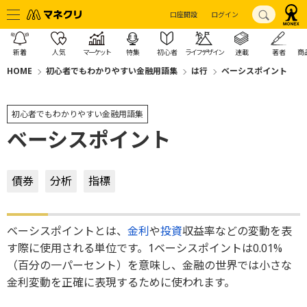
口座開設
ログイン
新着
人気
マーケット
特集
初心者
ライフデザイン
連載
著者
商
HOME
初心者でもわかりやすい金融用語集
は行
ベーシスポイント
初心者でもわかりやすい金融用語集
ベーシスポイント
債券
分析
指標
ベーシスポイントとは、
金利
や
投資
収益率などの変動を表
す際に使用される単位です。1ベーシスポイントは0.01%
（百分の一パーセント）を意味し、金融の世界では小さな
金利変動を正確に表現するために使われます。