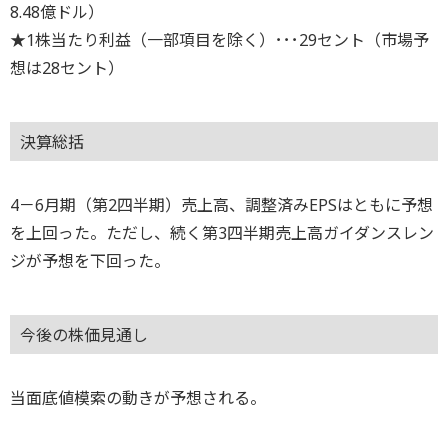
8.48億ドル）
★1株当たり利益（一部項目を除く）･･･29セント（市場予
想は28セント）
決算総括
4－6月期（第2四半期）売上高、調整済みEPSはともに予想
を上回った。ただし、続く第3四半期売上高ガイダンスレン
ジが予想を下回った。
今後の株価見通し
当面底値模索の動きが予想される。