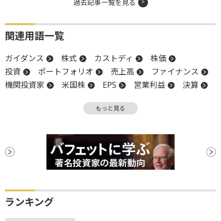
過去記事一覧を見る
関連用語一覧
ガイダンス
株式
カストディ
株価
投資
ポートフォリオ
売上高
ファイナンス
機関投資家
米国株
EPS
営業利益
決算
個人投資家
底
調整
ディーラー
もっと見る
取引手数料
買収
ランキング