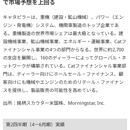
で市場予想を上回る
キャタピラーは、重機（建設・鉱山機械）、パワー（エン
ジン・発電機）システム、機関車製造のトップ企業であ
る。重機製造の世界市場シェアは最大級となっている。建
設機械事業、鉱山機械事業、エネルギー・運輸事業、Catフ
ァイナンシャル事業の4つの部門からなる。世界に約2,700
の支店を展開し、160のディーラーによってグローバル・ネ
ットワークが構築されている。Catファイナンシャル事業部
門は、ディーラー向けにホールセール・ファイナンス、顧
客向けにも機械やエンジンのためのリテール・ファイナン
スを提供し、製品販売の可能性を高めている。
出所：銘柄スカウター米国株、Morningstar, Inc.
第2四半期（4－6月期）実績