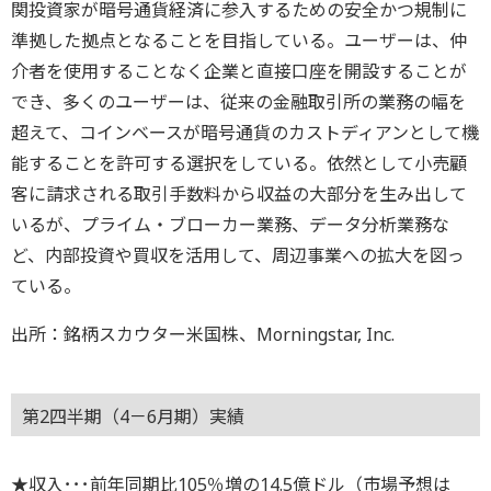
関投資家が暗号通貨経済に参入するための安全かつ規制に
準拠した拠点となることを目指している。ユーザーは、仲
介者を使用することなく企業と直接口座を開設することが
でき、多くのユーザーは、従来の金融取引所の業務の幅を
超えて、コインベースが暗号通貨のカストディアンとして機
能することを許可する選択をしている。依然として小売顧
客に請求される取引手数料から収益の大部分を生み出して
いるが、プライム・ブローカー業務、データ分析業務な
ど、内部投資や買収を活用して、周辺事業への拡大を図っ
ている。
出所：銘柄スカウター米国株、Morningstar, Inc.
第2四半期（4－6月期）実績
★収入･･･前年同期比105％増の14.5億ドル（市場予想は