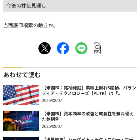
今後の株価見通し
当面底値模索の動きか。
ｱﾝｹｰﾄ
あわせて読む
【米国株：銘柄発掘】業績上振れ5銘柄、パラン
ティア・テクノロジーズ［PLTR］は「...
2026/08/07
【米国株】資本効率の改善と成長性を兼ね備え
た銘柄例
2026/08/07
【決算結果】シーゲイト・テクノロジー・ホー