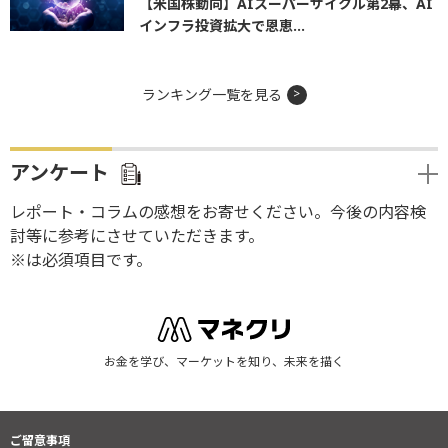
【米国株動向】AIスーパーサイクル第2幕、AI
インフラ投資拡大で恩恵...
ランキング一覧を見る
アンケート
レポート・コラムの感想をお寄せください。今後の内容検
討等に参考にさせていただきます。
※は必須項目です。
お金を学び、マーケットを知り、未来を描く
ご留意事項