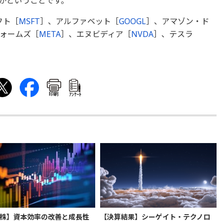
かということです。
フト［
MSFT
］、アルファベット［
GOOGL
］、アマゾン・ド
ォームズ［
META
］、エヌビディア［
NVDA
］、テスラ
印刷
ｱﾝｹｰﾄ
株】資本効率の改善と成長性
【決算結果】シーゲイト・テクノロ