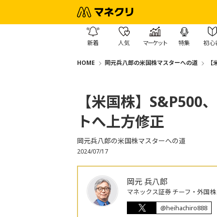
新着
人気
マーケット
特集
初心
HOME
岡元兵八郎の米国株マスターへの道
【米
【米国株】S&P500、
トへ上方修正
岡元兵八郎の米国株マスターへの道
2024/07/17
岡元 兵八郎
マネックス証券 チーフ・外国
@heihachiro888