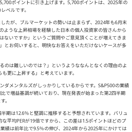
700ポイントに引き上げます。5,700ポイントは、2025年の
倍のレベルです。
上昇しましたが、ブルマーケットの勢いは止まらず、2024年も6月末
。このような上昇相場を経験した日本の個人投資家の皆さんから
はないですか」というご質問やご意見頂くことが増えてきま
」とお伺いすると、明快なお答えをいただけないケースが多
るのは難しいのでは？」というようななんとなくの理由のよ
からも更に上昇する」と考えています。
ダメンタルズがしっかりしているからです。S&P500の業績
期比で増益基調が続いており、現在発表が始まった第2四半期
ます。
四半期は12.6％と堅調に推移すると予想されています。バリュ
的な平均PERが19倍ですから、この差は1.5ポイントほどのプ
業績は前年比で9.5％の伸び、2024年から2025年にかけては