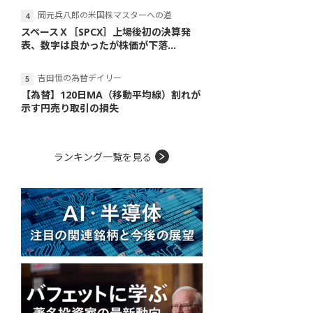
岡元兵八郎の米国株マスターへの道
スペースＸ［SPCX］上場後初の決算発
表、数字は良かったが株価が下落...
吉田恒の為替デイリー
【為替】120日MA（移動平均線）割れが
示す円売り取引の損失
ランキング一覧を見る