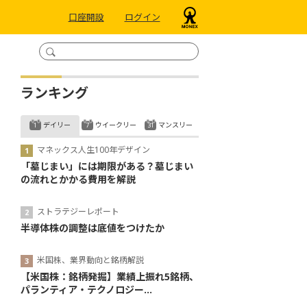
口座開設
ログイン
ランキング
デイリー
ウイークリー
マンスリー
マネックス人生100年デザイン
「墓じまい」には期限がある？墓じまい
の流れとかかる費用を解説
ストラテジーレポート
半導体株の調整は底値をつけたか
米国株、業界動向と銘柄解説
【米国株：銘柄発掘】業績上振れ5銘柄、
パランティア・テクノロジー...