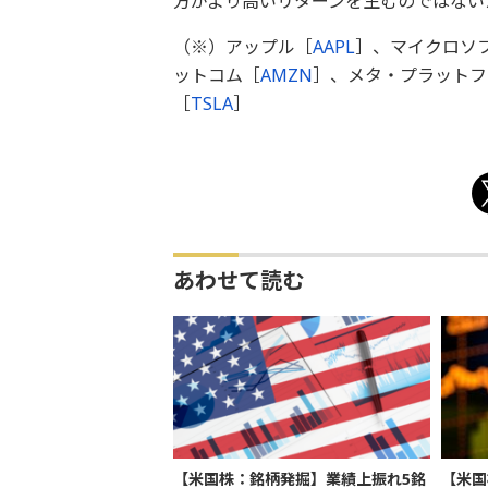
方がより高いリターンを生むのではない
（※）アップル［
AAPL
］、マイクロソ
ットコム［
AMZN
］、メタ・プラットフ
［
TSLA
］
あわせて読む
【米国株：銘柄発掘】業績上振れ5銘
【米国