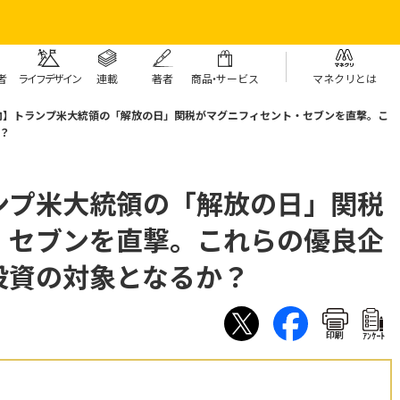
者
ライフデザイン
連載
著者
商
品・
サービス
マネクリとは
向】トランプ米大統領の「解放の日」関税がマグニフィセント・セブンを直撃。こ
？
ンプ米大統領の「解放の日」関税
・セブンを直撃。これらの優良企
投資の対象となるか？
印刷
ｱﾝｹｰﾄ