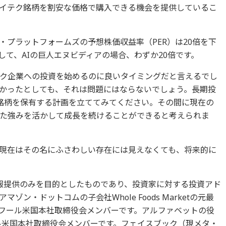
イテク銘柄を割安な価格で購入できる機会を提供しているこ
・プラットフォームズの予想株価収益率（PER）は20倍を下
て、AIの巨人エヌビディアの場合、わずか20倍です。
ク企業への投資を始めるのに良いタイミングだと言えるでし
かったとしても、それは問題にはならないでしょう。長期投
銘柄を保有する計画を立ててみてください。その間に現在の
た強みを活かして成長を続けることができると考えられま
現在はその名にふさわしい存在には見えなくても、将来的に
報提供のみを目的としたものであり、投資家に対する投資アド
アマゾン・ドットコムの子会社Whole Foods Marketの元最
ーフール米国本社取締役会メンバーです。アルファベットの役
ーフール米国本社取締役会メンバーです。フェイスブック（現メタ・