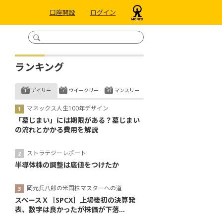
口座開設
ログイン
ランキング
デイリー
ウイークリー
マンスリー
マネックス人生100年デザイン
「墓じまい」には期限がある？墓じまい
の流れとかかる費用を解説
ストラテジーレポート
半導体株の調整は底値をつけたか
岡元兵八郎の米国株マスターへの道
スペースＸ［SPCX］上場後初の決算発
表、数字は良かったが株価が下落...