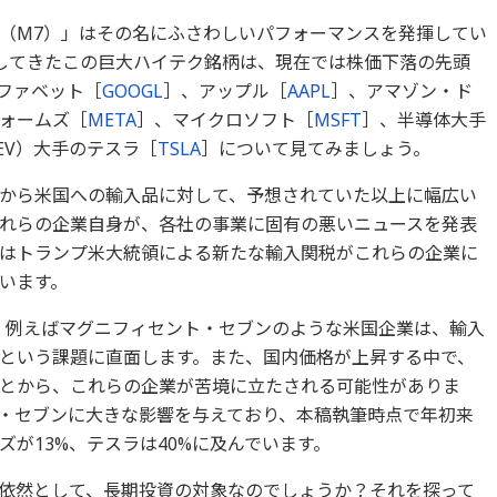
（M7）」はその名にふさわしいパフォーマンスを発揮してい
してきたこの巨大ハイテク銘柄は、現在では株価下落の先頭
ファベット［
GOOGL
］、アップル［
AAPL
］、アマゾン・ド
ォームズ［
META
］、マイクロソフト［
MSFT
］、半導体大手
EV）大手のテスラ［
TSLA
］について見てみましょう。
から米国への輸入品に対して、予想されていた以上に幅広い
れらの企業自身が、各社の事業に固有の悪いニュースを発表
はトランプ米大統領による新たな輸入関税がこれらの企業に
います。
。例えばマグニフィセント・セブンのような米国企業は、輸入
という課題に直面します。また、国内価格が上昇する中で、
とから、これらの企業が苦境に立たされる可能性がありま
・セブンに大きな影響を与えており、本稿執筆時点で年初来
が13%、テスラは40%に及んでいます。
依然として、長期投資の対象なのでしょうか？それを探って