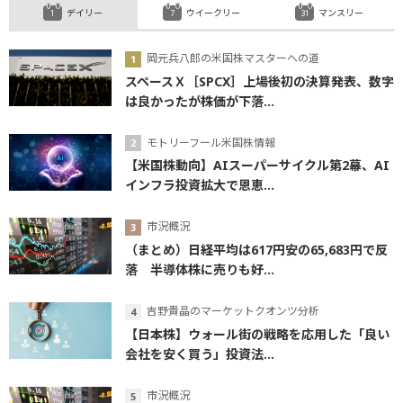
デイリー
ウイークリー
マンスリー
岡元兵八郎の米国株マスターへの道
スペースＸ［SPCX］上場後初の決算発表、数字
は良かったが株価が下落...
モトリーフール米国株情報
【米国株動向】AIスーパーサイクル第2幕、AI
インフラ投資拡大で恩恵...
市況概況
（まとめ）日経平均は617円安の65,683円で反
落 半導体株に売りも好...
吉野貴晶のマーケットクオンツ分析
【日本株】ウォール街の戦略を応用した「良い
会社を安く買う」投資法...
市況概況