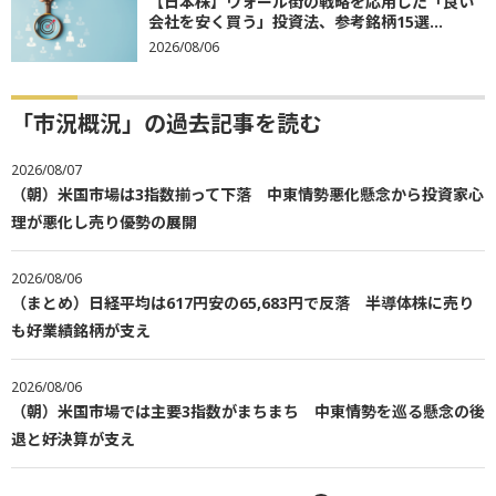
【日本株】ウォール街の戦略を応用した「良い
会社を安く買う」投資法、参考銘柄15選...
2026/08/06
「市況概況」の過去記事を読む
2026/08/07
（朝）米国市場は3指数揃って下落 中東情勢悪化懸念から投資家心
理が悪化し売り優勢の展開
2026/08/06
（まとめ）日経平均は617円安の65,683円で反落 半導体株に売り
も好業績銘柄が支え
2026/08/06
（朝）米国市場では主要3指数がまちまち 中東情勢を巡る懸念の後
退と好決算が支え