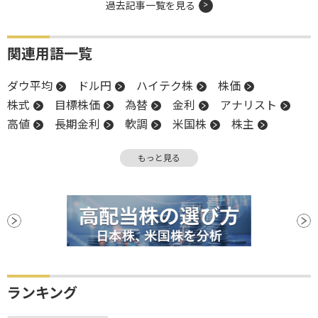
過去記事一覧を見る
関連用語一覧
ダウ平均
ドル円
ハイテク株
株価
株式
目標株価
為替
金利
アナリスト
高値
長期金利
軟調
米国株
株主
堅調
NASDAQ
反発
上値
株価指数
もっと見る
材料
ランキング