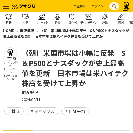
口座開設
ログイン
新着
人気
マーケット
特集
初心者
ライフデザイン
連載
著者
商
HOME
市況概況
（朝）米国市場は小幅に反発 S＆P500とナスダックが
史上最高値を更新 日本市場は米ハイテク株高を受けて上昇か
（朝）米国市場は小幅に反発 S
＆P500とナスダックが史上最高
マネックス証
券
フィナンシャ
値を更新 日本市場は米ハイテク
ル・
インテリジェ
ンス部
株高を受けて上昇か
市況概況
2024/06/11
株式
マネックス
日経平均