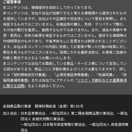
ご留意事項
本コンテンツは、情報提供を目的として行っております。
本コンテンツは、当社や当社が信頼できると考える情報源から提供されたもの
を提供していますが、当社はその正確性や完全性について意見を表明し、また
保証するものではございません。有価証券の購入、売却、デリバティブ取引、
その他の取引を推奨し、勧誘するものではありません。また、過去の実績や予
想・意見は、将来の結果を保証するものではございません。提供する情報等は
作成時現在のものであり、今後予告なしに変更または削除されることがござい
ます。当社は本コンテンツの内容に依拠してお客様が取った行動の結果に対し
責任を負うものではございません。投資にかかる最終決定は、お客様ご自身の
判断と責任でなさるようお願いいたします。
本コンテンツでは当社でお取扱している商品・サービス等について言及してい
る部分があります。商品ごとに手数料等およびリスクは異なりますので、詳し
くは「契約締結前交付書面」、「上場有価証券等書面」、「目論見書」、「目
論見書補完書面」または当社ウェブサイトの「
リスク・手数料などの重要事項
に関する説明
」をよくお読みください。
金融商品取引業者 関東財務局長（金商）第165号
日本証券業協会、一般社団法人 第二種金融商品取引業協会、一般社
団法人 金融先物取引業協会、
一般社団法人 日本暗号資産等取引業協会、一般社団法人 資産運用業
協会