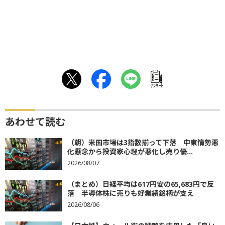
ｱﾝｹｰﾄ
あわせて読む
（朝）米国市場は3指数揃って下落 中東情勢悪
化懸念から投資家心理が悪化し売り優...
2026/08/07
（まとめ）日経平均は617円安の65,683円で反
落 半導体株に売りも好業績銘柄が支え
2026/08/06