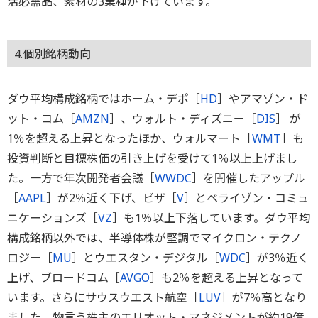
活必需品、素材の3業種が下げています。
4.個別銘柄動向
ダウ平均構成銘柄ではホーム・デポ［
HD
］やアマゾン・ド
ット・コム［
AMZN
］、ウォルト・ディズニー［
DIS
］ が
1％を超える上昇となったほか、ウォルマート［
WMT
］も
投資判断と目標株価の引き上げを受けて1％以上上げまし
た。一方で年次開発者会議［
WWDC
］を開催したアップル
［
AAPL
］が2％近く下げ、ビザ［
V
］とベライゾン・コミュ
ニケーションズ［
VZ
］も1％以上下落しています。ダウ平均
構成銘柄以外では、半導体株が堅調でマイクロン・テクノ
ロジー［
MU
］とウエスタン・デジタル［
WDC
］が3％近く
上げ、ブロードコム［
AVGO
］も2％を超える上昇となって
います。さらにサウスウエスト航空［
LUV
］が7％高となり
ました。物言う株主のエリオット・マネジメントが約19億