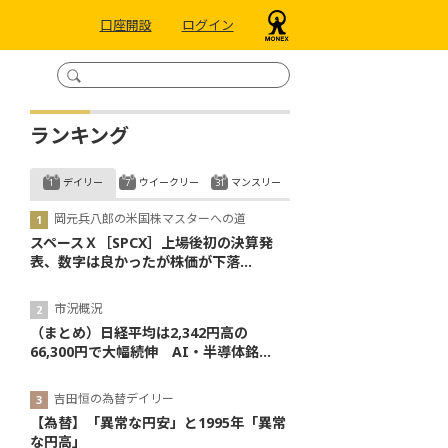
口座開設
ログイン
ランキング
デイリー
ウイークリー
マンスリー
岡元兵八郎の米国株マスターへの道
スペースＸ［SPCX］上場後初の決算発
表、数字は良かったが株価が下落...
市況概況
（まとめ）日経平均は2,342円高の
66,300円で大幅続伸 AI・半導体銘...
吉田恒の為替デイリー
【為替】「異常な円安」と1995年「異常
な円高」