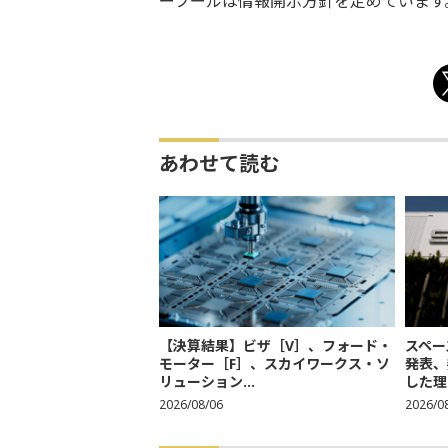
ーフールは情報開示方針を定めています
あわせて読む
【決算結果】ビザ［V］、フォード・
スペー
モーター［F］、スカイワークス・ソ
発表、
リューション...
した理
2026/08/06
2026/0