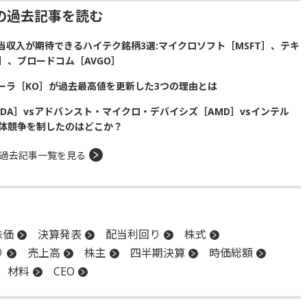
の過去記事を読む
収入が期待できるハイテク銘柄3選:マイクロソフト［MSFT］、テキ
］、ブロードコム［AVGO］
ーラ［KO］が過去最高値を更新した3つの理由とは
DA］vsアドバンスト・マイクロ・デバイシズ［AMD］vsインテル
半導体競争を制したのはどこか？
過去記事一覧を見る
株価
決算発表
配当利回り
株式
り
売上高
株主
四半期決算
時価総額
材料
CEO