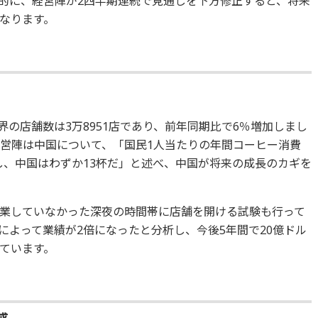
的に、経営陣が2四半期連続で見通しを下方修正すると、将来
なります。
界の店舗数は3万8951店であり、前年同期比で6％増加しまし
経営陣は中国について、「国民1人当たりの年間コーヒー消費
対し、中国はわずか13杯だ」と述べ、中国が将来の成長のカギを
業していなかった深夜の時間帯に店舗を開ける試験も行って
によって業績が2倍になったと分析し、今後5年間で20億ドル
ています。