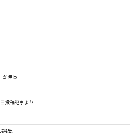
］が伸長
14日投稿記事より
ル消失