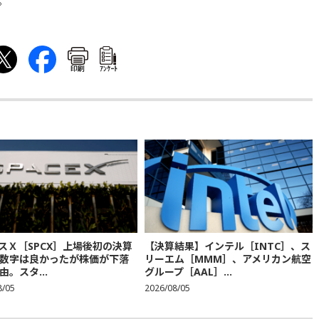
。
印刷
ｱﾝｹｰﾄ
スＸ［SPCX］上場後初の決算
【決算結果】インテル［INTC］、ス
数字は良かったが株価が下落
リーエム［MMM］、アメリカン航空
由。スタ...
グループ［AAL］...
8/05
2026/08/05