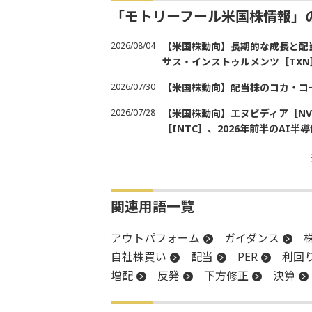
「モトリーフール米国株情報」
2026/08/04
【米国株動向】長期的な成長と配当
サス・インストゥルメンツ［TXN
2026/07/30
【米国株動向】配当株のコカ・コ
2026/07/28
【米国株動向】エヌビディア［NV
［INTC］、2026年前半のAI
関連用語一覧
アウトパフォーム
ガイダンス
自社株買い
配当
PER
利回
増配
反発
下方修正
決算