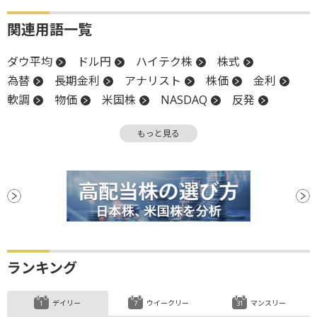
関連用語一覧
ダウ平均
ドル円
ハイテク株
株式
為替
長期金利
アナリスト
株価
金利
軟調
物価
米国株
NASDAQ
反発
株価指数
消費者物価指数
生成AI
反落
もっと見る
ファンド
ランキング
デイリー
ウイークリー
マンスリー