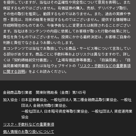
を提供していますが、当社はその正確性や完全性について意見を表明し、また
保証するものではございません。有価証券の購入、売却、デリバティブ取引、
その他の取引を推奨し、勧誘するものではありません。また、過去の実績や予
想・意見は、将来の結果を保証するものではございません。提供する情報等は
作成時現在のものであり、今後予告なしに変更または削除されることがござい
ます。当社は本コンテンツの内容に依拠してお客様が取った行動の結果に対し
責任を負うものではございません。投資にかかる最終決定は、お客様ご自身の
判断と責任でなさるようお願いいたします。
本コンテンツでは当社でお取扱している商品・サービス等について言及してい
る部分があります。商品ごとに手数料等およびリスクは異なりますので、詳し
くは「契約締結前交付書面」、「上場有価証券等書面」、「目論見書」、「目
論見書補完書面」または当社ウェブサイトの「
リスク・手数料などの重要事項
に関する説明
」をよくお読みください。
金融商品取引業者 関東財務局長（金商）第165号
日本証券業協会、一般社団法人 第二種金融商品取引業協会、一般社
団法人 金融先物取引業協会、
一般社団法人 日本暗号資産等取引業協会、一般社団法人 資産運用業
協会
リスク・手数料などの重要事項
個人情報のお取り扱いについて