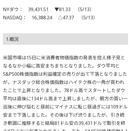
NYダウ： 39,431.51 ▼81.33 （5/13）
NASDAQ： 16,388.24 △47.37 （5/13）
1.概況
米国市場は15日に米消費者物価指数の発表を控え様子見と
なるなか小幅に高安まちまちとなりました。ダウ平均と
S&P500株価指数は利益確定の売りが出て下落となりました
が。ナスダック総合株価指数はハイテク株の一角が買われ
たことで上昇となりました。78ドル高でスタートしたダウ
平均は直後に134ドル高まで上昇しましたが、朝方の買い一
巡後に伸び悩むと昼前にマイナスに転じ昼過ぎには109ドル
安まで下落しました。その後は下げ渋りましたが、引き続
き軟調に推移すると結局81ドル安の39,431ドルで取引を終