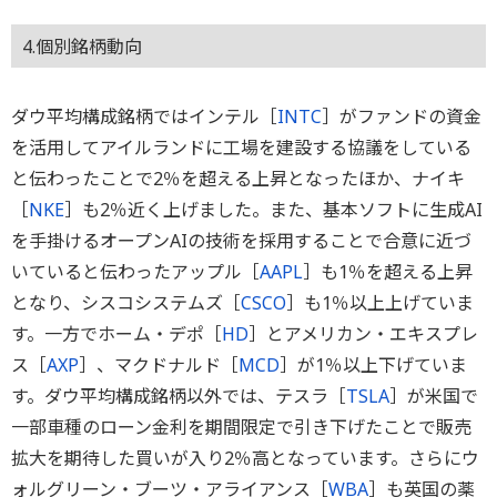
4.個別銘柄動向
ダウ平均構成銘柄ではインテル［
INTC
］がファンドの資金
を活用してアイルランドに工場を建設する協議をしている
と伝わったことで2％を超える上昇となったほか、ナイキ
［
NKE
］も2％近く上げました。また、基本ソフトに生成AI
を手掛けるオープンAIの技術を採用することで合意に近づ
いていると伝わったアップル［
AAPL
］も1％を超える上昇
となり、シスコシステムズ［
CSCO
］も1％以上上げていま
す。一方でホーム・デポ［
HD
］とアメリカン・エキスプレ
ス［
AXP
］、マクドナルド［
MCD
］が1％以上下げていま
す。ダウ平均構成銘柄以外では、テスラ［
TSLA
］が米国で
一部車種のローン金利を期間限定で引き下げたことで販売
拡大を期待した買いが入り2％高となっています。さらにウ
ォルグリーン・ブーツ・アライアンス［
WBA
］も英国の薬