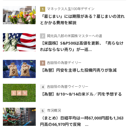
マネックス人生100年デザイン
「墓じまい」には期限がある？墓じまいの流れ
とかかる費用を解説
岡元兵八郎の米国株マスターへの道
【米国株】S&P500は高値を更新、「売らなけ
ればならない売り」が一巡...
吉田恒の為替デイリー
【為替】円安を主導した投機円売りが急減
吉田恒の為替ウイークリー
【為替】8/10～8/14の米ドル／円を予想する
市況概況
（まとめ）日経平均は一時67,000円超も1,363
円高の66,970円で反発 ...