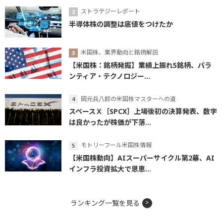
ストラテジーレポート
半導体株の調整は底値をつけたか
米国株、業界動向と銘柄解説
【米国株：銘柄発掘】業績上振れ5銘柄、パラ
ンティア・テクノロジー...
岡元兵八郎の米国株マスターへの道
スペースＸ［SPCX］上場後初の決算発表、数字
は良かったが株価が下落...
モトリーフール米国株情報
【米国株動向】AIスーパーサイクル第2幕、AI
インフラ投資拡大で恩恵...
ランキング一覧を見る