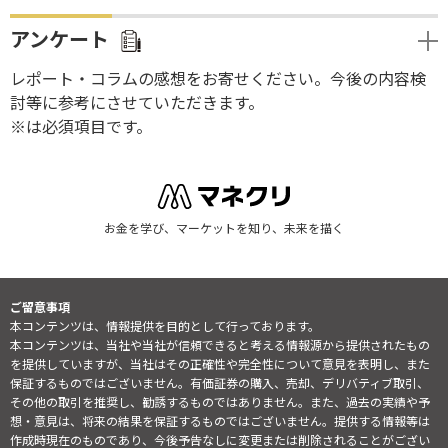
アンケート
レポート・コラムの感想をお寄せください。今後の内容検
討等に参考にさせていただきます。
※は必須項目です。
お金を学び、マーケットを知り、未来を描く
ご留意事項
本コンテンツは、情報提供を目的として行っております。
本コンテンツは、当社や当社が信頼できると考える情報源から提供されたもの
を提供していますが、当社はその正確性や完全性について意見を表明し、また
保証するものではございません。有価証券の購入、売却、デリバティブ取引、
その他の取引を推奨し、勧誘するものではありません。また、過去の実績や予
想・意見は、将来の結果を保証するものではございません。提供する情報等は
作成時現在のものであり、今後予告なしに変更または削除されることがござい