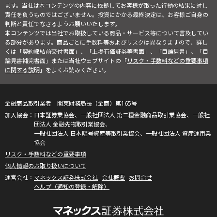
ます。当社は本コンテンツの内容に依拠してお客様が取った行動の結果に対し
責任を負うものではございません。投資にかかる最終決定は、お客様ご自身の
判断と責任でなさるようお願いいたします。
本コンテンツでは当社でお取扱している商品・サービス等について言及してい
る部分があります。商品ごとに手数料等およびリスクは異なりますので、詳し
くは「契約締結前交付書面」、「上場有価証券等書面」、「目論見書」、「目
論見書補完書面」または当社ウェブサイトの「
リスク・手数料などの重要事項
に関する説明
」をよくお読みください。
金融商品取引業者 関東財務局長（金商）第165号
日本証券業協会、一般社団法人 第二種金融商品取引業協会、一般社
団法人 金融先物取引業協会、
一般社団法人 日本暗号資産等取引業協会、一般社団法人 資産運用業
協会
リスク・手数料などの重要事項
個人情報のお取り扱いについて
マネックス証券株式会社
会社概要
お問合せ
ヘルプ（通知の登録・解除）