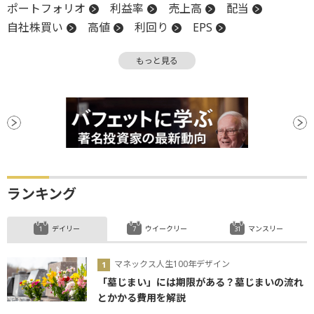
ポートフォリオ
利益率
売上高
配当
自社株買い
高値
利回り
EPS
営業利益率
株主
営業利益
もっと見る
キャッシュフロー
決算
堅調
時価総額
増配
ランキング
デイリー
ウイークリー
マンスリー
マネックス人生100年デザイン
「墓じまい」には期限がある？墓じまいの流れ
とかかる費用を解説