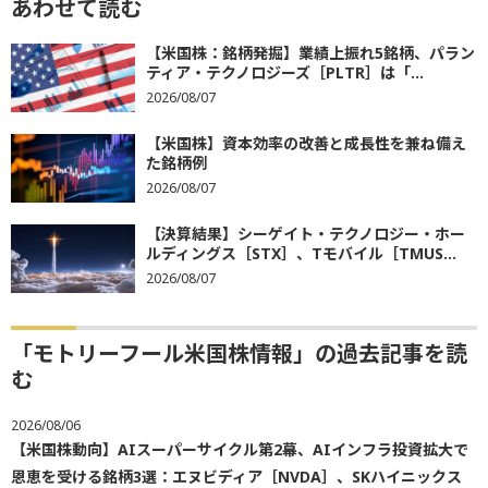
あわせて読む
【米国株：銘柄発掘】業績上振れ5銘柄、パラン
ティア・テクノロジーズ［PLTR］は「...
2026/08/07
【米国株】資本効率の改善と成長性を兼ね備え
た銘柄例
2026/08/07
【決算結果】シーゲイト・テクノロジー・ホー
ルディングス［STX］、Tモバイル［TMUS...
2026/08/07
「モトリーフール米国株情報」の過去記事を読
む
2026/08/06
【米国株動向】AIスーパーサイクル第2幕、AIインフラ投資拡大で
恩恵を受ける銘柄3選：エヌビディア［NVDA］、SKハイニックス