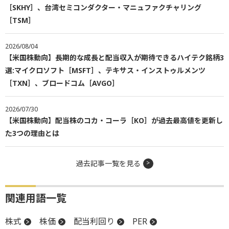
［SKHY］、台湾セミコンダクター・マニュファクチャリング
［TSM］
2026/08/04
【米国株動向】長期的な成長と配当収入が期待できるハイテク銘柄3
選:マイクロソフト［MSFT］、テキサス・インストゥルメンツ
［TXN］、ブロードコム［AVGO］
2026/07/30
【米国株動向】配当株のコカ・コーラ［KO］が過去最高値を更新し
た3つの理由とは
過去記事一覧を見る
関連用語一覧
株式
株価
配当利回り
PER