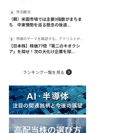
市況概況
（朝）米国市場では主要3指数がまちま
ち 中東情勢を巡る懸念の後退...
市場のテーマを再訪する。アナリストが読み解くテーマの本質
【日本株】株価77倍「第二のキオクシ
ア」を探せ！次の大化け企業を探...
ランキング一覧を見る