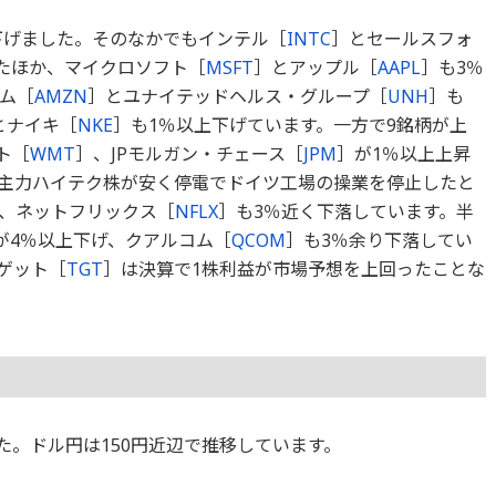
下げました。そのなかでもインテル［
INTC
］とセールスフォ
たほか、マイクロソフト［
MSFT
］とアップル［
AAPL
］も3％
ム［
AMZN
］とユナイテッドヘルス・グループ［
UNH
］も
とナイキ［
NKE
］も1％以上下げています。一方で9銘柄が上
ト［
WMT
］、JPモルガン・チェース［
JPM
］が1％以上上昇
主力ハイテク株が安く停電でドイツ工場の操業を停止したと
げ、ネットフリックス［
NFLX
］も3％近く下落しています。半
が4％以上下げ、クアルコム［
QCOM
］も3％余り下落してい
ゲット［
TGT
］は決算で1株利益が市場予想を上回ったことな
ました。ドル円は150円近辺で推移しています。