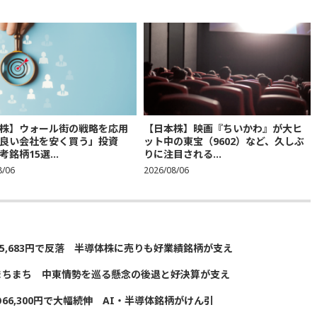
株】ウォール街の戦略を応用
【日本株】映画『ちいかわ』が大ヒ
良い会社を安く買う」投資
ット中の東宝（9602）など、久しぶ
銘柄15選...
りに注目される...
8/06
2026/08/06
5,683円で反落 半導体株に売りも好業績銘柄が支え
まちまち 中東情勢を巡る懸念の後退と好決算が支え
の66,300円で大幅続伸 AI・半導体銘柄がけん引