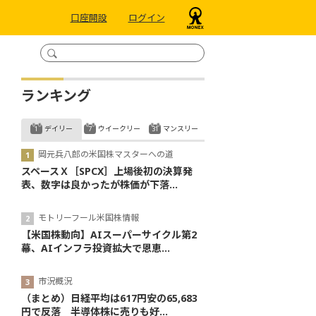
口座開設
ログイン
ランキング
デイリー
ウイークリー
マンスリー
岡元兵八郎の米国株マスターへの道
スペースＸ［SPCX］上場後初の決算発
表、数字は良かったが株価が下落...
モトリーフール米国株情報
【米国株動向】AIスーパーサイクル第2
幕、AIインフラ投資拡大で恩恵...
市況概況
（まとめ）日経平均は617円安の65,683
円で反落 半導体株に売りも好...