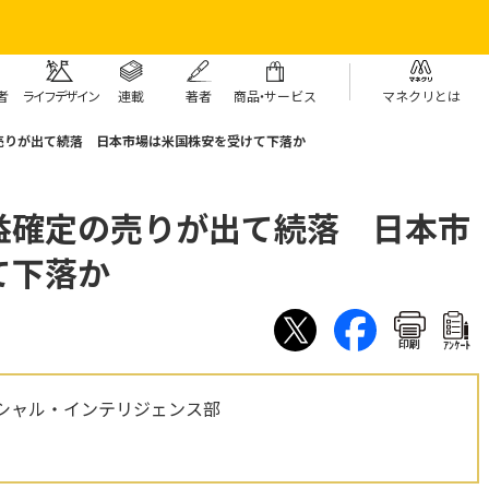
者
ライフデザイン
連載
著者
商
品・
サービス
マネクリとは
売りが出て続落 日本市場は米国株安を受けて下落か
益確定の売りが出て続落 日本市
て下落か
印刷
ｱﾝｹｰﾄ
シャル・インテリジェンス部