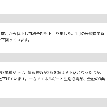
.6と前月から低下し市場予想も下回りました。1月の米製造業新
を下回っています。
のうち8業種が下げ、情報技術が2％を超える下落となったほか、
上下げています。一方でエネルギーと生活必需品、金融の3業