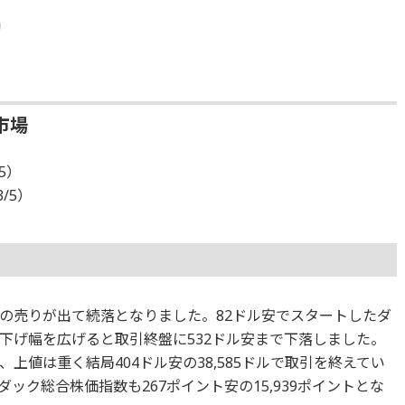
市場
/5）
3/5）
の売りが出て続落となりました。82ドル安でスタートしたダ
下げ幅を広げると取引終盤に532ドル安まで下落しました。
上値は重く結局404ドル安の38,585ドルで取引を終えてい
ック総合株価指数も267ポイント安の15,939ポイントとな