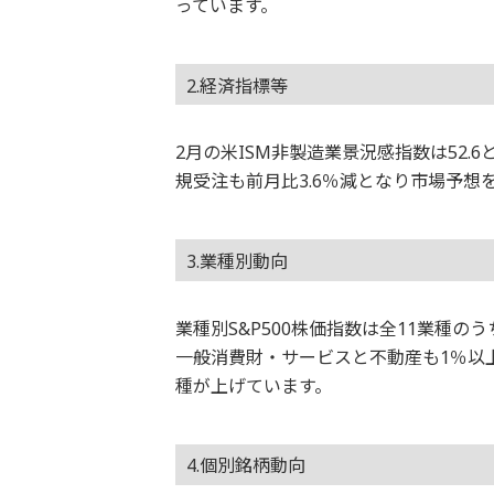
っています。
2.経済指標等
2月の米ISM非製造業景況感指数は52
規受注も前月比3.6％減となり市場予想
3.業種別動向
業種別S&P500株価指数は全11業種
一般消費財・サービスと不動産も1％以
種が上げています。
4.個別銘柄動向