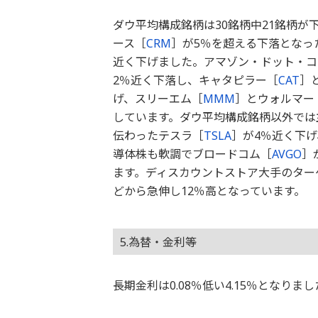
ダウ平均構成銘柄は30銘柄中21銘柄が
ース［
CRM
］が5％を超える下落となっ
近く下げました。アマゾン・ドット・コ
2％近く下落し、キャタピラー［
CAT
］
げ、スリーエム［
MMM
］とウォルマー
しています。ダウ平均構成銘柄以外では
伝わったテスラ［
TSLA
］が4％近く下
導体株も軟調でブロードコム［
AVGO
］
ます。ディスカウントストア大手のター
どから急伸し12％高となっています。
5.為替・金利等
長期金利は0.08％低い4.15％となり