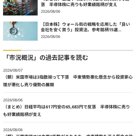
落 半導体株に売りも好業績銘柄が支え
2026/08/06
【日本株】ウォール街の戦略を応用した「良い
会社を安く買う」投資法、参考銘柄15選...
2026/08/06
「市況概況」の過去記事を読む
2026/08/07
（朝）米国市場は3指数揃って下落 中東情勢悪化懸念から投資家心
理が悪化し売り優勢の展開
2026/08/06
（まとめ）日経平均は617円安の65,683円で反落 半導体株に売り
も好業績銘柄が支え
2026/08/06