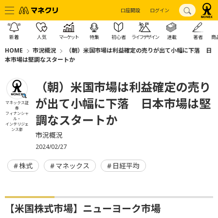
口座開設
ログイン
新着
人気
マーケット
特集
初心者
ライフデザイン
連載
著者
商
HOME
市況概況
（朝）米国市場は利益確定の売りが出て小幅に下落 日
本市場は堅調なスタートか
（朝）米国市場は利益確定の売り
が出て小幅に下落 日本市場は堅
マネックス証
券
フィナンシャ
調なスタートか
ル・
インテリジェ
ンス部
市況概況
2024/02/27
株式
マネックス
日経平均
【米国株式市場】ニューヨーク市場