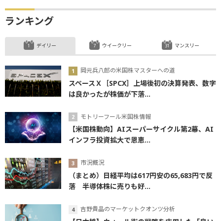
ランキング
デイリー
ウイークリー
マンスリー
岡元兵八郎の米国株マスターへの道
スペースＸ［SPCX］上場後初の決算発表、数字
は良かったが株価が下落...
モトリーフール米国株情報
【米国株動向】AIスーパーサイクル第2幕、AI
インフラ投資拡大で恩恵...
市況概況
（まとめ）日経平均は617円安の65,683円で反
落 半導体株に売りも好...
吉野貴晶のマーケットクオンツ分析