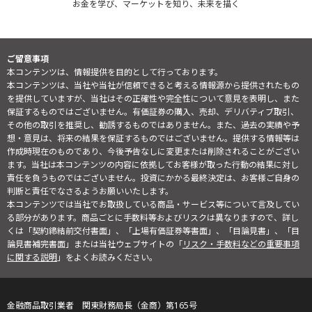
お金を学び、マーケットを知り、未来を描く
ご留意事項
本コンテンツは、情報提供を目的として行っております。
本コンテンツは、当社や当社が信頼できると考える情報源から提供されたもの
を提供していますが、当社はその正確性や完全性について意見を表明し、また
保証するものではございません。有価証券の購入、売却、デリバティブ取引、
その他の取引を推奨し、勧誘するものではありません。また、過去の実績や予
想・意見は、将来の結果を保証するものではございません。提供する情報等は
作成時現在のものであり、今後予告なしに変更または削除されることがござい
ます。当社は本コンテンツの内容に依拠してお客様が取った行動の結果に対し
責任を負うものではございません。投資にかかる最終決定は、お客様ご自身の
判断と責任でなさるようお願いいたします。
本コンテンツでは当社でお取扱している商品・サービス等について言及してい
る部分があります。商品ごとに手数料等およびリスクは異なりますので、詳し
くは「契約締結前交付書面」、「上場有価証券等書面」、「目論見書」、「目
論見書補完書面」または当社ウェブサイトの「
リスク・手数料などの重要事項
に関する説明
」をよくお読みください。
金融商品取引業者 関東財務局長（金商）第165号