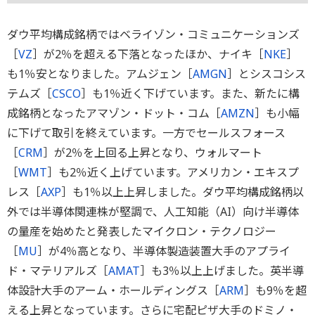
ダウ平均構成銘柄ではベライゾン・コミュニケーションズ
［
VZ
］が2％を超える下落となったほか、ナイキ［
NKE
］
も1％安となりました。アムジェン［
AMGN
］とシスコシス
テムズ［
CSCO
］も1％近く下げています。また、新たに構
成銘柄となったアマゾン・ドット・コム［
AMZN
］も小幅
に下げて取引を終えています。一方でセールスフォース
［
CRM
］が2％を上回る上昇となり、ウォルマート
［
WMT
］も2％近く上げています。アメリカン・エキスプ
レス［
AXP
］も1％以上上昇しました。ダウ平均構成銘柄以
外では半導体関連株が堅調で、人工知能（AI）向け半導体
の量産を始めたと発表したマイクロン・テクノロジー
［
MU
］が4％高となり、半導体製造装置大手のアプライ
ド・マテリアルズ［
AMAT
］も3％以上上げました。英半導
体設計大手のアーム・ホールディングス［
ARM
］も9％を超
える上昇となっています。さらに宅配ピザ大手のドミノ・