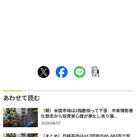
ｱﾝｹｰﾄ
あわせて読む
（朝）米国市場は3指数揃って下落 中東情勢悪
化懸念から投資家心理が悪化し売り優...
2026/08/07
（まとめ）日経平均は617円安の65,683円で反