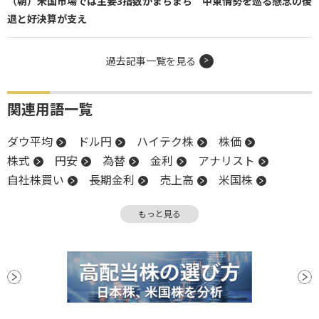
（朝）米国市場では主要3指数がまちまち 中東情勢を巡る懸念の後
退と好決算が支え
過去記事一覧を見る
関連用語一覧
ダウ平均
ドル円
ハイテク株
株価
株式
円安
為替
金利
アナリスト
自社株買い
長期金利
売上高
米国株
終値
堅調
NASDAQ
反落
上値
もっと見る
株価指数
決算
新築住宅販売件数
増配
続落