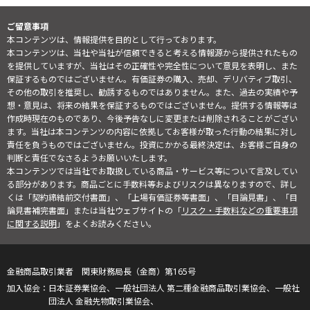
ご留意事項
本コンテンツは、情報提供を目的として行っております。
本コンテンツは、当社や当社が信頼できると考える情報源から提供されたもの
を提供していますが、当社はその正確性や完全性について意見を表明し、また
保証するものではございません。有価証券の購入、売却、デリバティブ取引、
その他の取引を推奨し、勧誘するものではありません。また、過去の実績や予
想・意見は、将来の結果を保証するものではございません。提供する情報等は
作成時現在のものであり、今後予告なしに変更または削除されることがござい
ます。当社は本コンテンツの内容に依拠してお客様が取った行動の結果に対し
責任を負うものではございません。投資にかかる最終決定は、お客様ご自身の
判断と責任でなさるようお願いいたします。
本コンテンツでは当社でお取扱している商品・サービス等について言及してい
る部分があります。商品ごとに手数料等およびリスクは異なりますので、詳し
くは「契約締結前交付書面」、「上場有価証券等書面」、「目論見書」、「目
論見書補完書面」または当社ウェブサイトの「
リスク・手数料などの重要事項
に関する説明
」をよくお読みください。
金融商品取引業者 関東財務局長（金商）第165号
日本証券業協会、一般社団法人 第二種金融商品取引業協会、一般社
団法人 金融先物取引業協会、