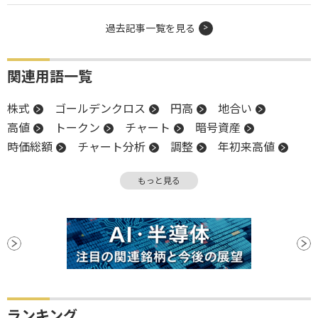
過去記事一覧を見る
関連用語一覧
株式
ゴールデンクロス
円高
地合い
高値
トークン
チャート
暗号資産
時価総額
チャート分析
調整
年初来高値
反落
引け
イーサリアム
上値
大台
もっと見る
押し目買い
下値
新高値
ビットコイン
ローソク足
ランキング