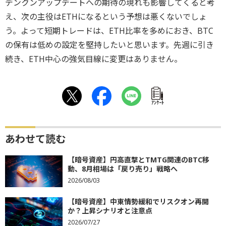
デンクンアップデートへの期待の現れも影響してくると考
え、次の主役はETHになるという予想は悪くないでしょ
う。よって短期トレードは、ETH比率を多めにおき、BTC
の保有は低めの設定を堅持したいと思います。先週に引き
続き、ETH中心の強気目線に変更はありません。
ｱﾝｹｰﾄ
あわせて読む
【暗号資産】円高直撃とTMTG関連のBTC移
動、8月相場は「戻り売り」戦略へ
2026/08/03
【暗号資産】中東情勢緩和でリスクオン再開
か？上昇シナリオと注意点
2026/07/27