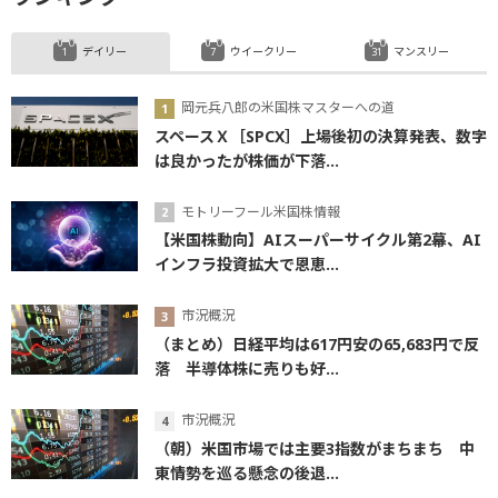
デイリー
ウイークリー
マンスリー
岡元兵八郎の米国株マスターへの道
スペースＸ［SPCX］上場後初の決算発表、数字
は良かったが株価が下落...
モトリーフール米国株情報
【米国株動向】AIスーパーサイクル第2幕、AI
インフラ投資拡大で恩恵...
市況概況
（まとめ）日経平均は617円安の65,683円で反
落 半導体株に売りも好...
市況概況
（朝）米国市場では主要3指数がまちまち 中
東情勢を巡る懸念の後退...