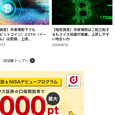
資産】中東情勢下でも
【暗号資産】中東情勢は二転三転す
（ビットコイン）とETH（イー
るもスイス協議が進展、上昇しやす
ム）は堅調、上値...
い地合いか
7/13
2026/06/22
用語集トップへ