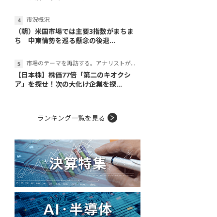
市況概況
（朝）米国市場では主要3指数がまちま
ち 中東情勢を巡る懸念の後退...
市場のテーマを再訪する。アナリストが読み解くテーマの本質
【日本株】株価77倍「第二のキオクシ
ア」を探せ！次の大化け企業を探...
ランキング一覧を見る