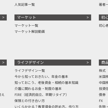
人気記事一覧
著者
マーケット
初
マーケット一覧
初心
マーケット解説動画
ライフデザイン
商
ライフデザイン一覧
株式
今から知っておきたい、年金の基本
米国
知っておこう、老後資金・相続の基本知識
中国
介護に関わるお金・制度の基本
投資
考え
FIRE（経済的自立、早期リタイア）
債券
保険との付き合い方
FX
いくらかかる？教育資金の貯め方、作り方
先物