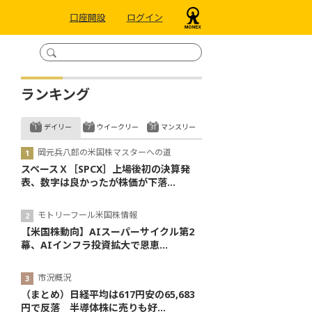
口座開設
ログイン
ランキング
デイリー
ウイークリー
マンスリー
岡元兵八郎の米国株マスターへの道
スペースＸ［SPCX］上場後初の決算発
表、数字は良かったが株価が下落...
モトリーフール米国株情報
【米国株動向】AIスーパーサイクル第2
幕、AIインフラ投資拡大で恩恵...
市況概況
（まとめ）日経平均は617円安の65,683
円で反落 半導体株に売りも好...