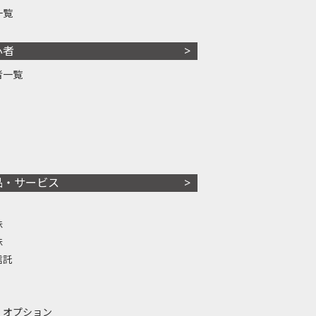
一覧
心者
者一覧
品・サービス
株
株
信託
・オプション