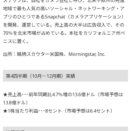
スナップは、自社をカメラ会社と呼び、北米や欧州の先進
地域で最も人気の高いソーシャル・ネットワーキング・ア
プリのひとつであるSnapchat（カメラアプリケーション）
を開発、運営している。売上高の大半は広告収入で、その
70％を北米市場が占めている。本社をカリフォルニア州ベ
ニスに置く。
出所：銘柄スカウター米国株、Morningstar, Inc.
第4四半期（10月－12月期）実績
★売上高･･･前年同期比4.7％増の13.6億ドル（市場予想は
13.8億ドル）
★1株当たり利益･･･8セント（市場予想は6.4セント）