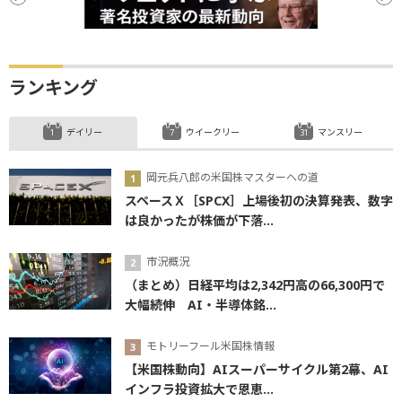
ランキング
デイリー
ウイークリー
マンスリー
岡元兵八郎の米国株マスターへの道
スペースＸ［SPCX］上場後初の決算発表、数字
は良かったが株価が下落...
市況概況
（まとめ）日経平均は2,342円高の66,300円で
大幅続伸 AI・半導体銘...
モトリーフール米国株情報
【米国株動向】AIスーパーサイクル第2幕、AI
インフラ投資拡大で恩恵...