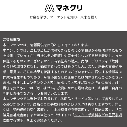
お金を学び、マーケットを知り、未来を描く
ご留意事項
本コンテンツは、情報提供を目的として行っております。
本コンテンツは、当社や当社が信頼できると考える情報源から提供されたもの
を提供していますが、当社はその正確性や完全性について意見を表明し、また
保証するものではございません。有価証券の購入、売却、デリバティブ取引、
その他の取引を推奨し、勧誘するものではありません。また、過去の実績や予
想・意見は、将来の結果を保証するものではございません。提供する情報等は
作成時現在のものであり、今後予告なしに変更または削除されることがござい
ます。当社は本コンテンツの内容に依拠してお客様が取った行動の結果に対し
責任を負うものではございません。投資にかかる最終決定は、お客様ご自身の
判断と責任でなさるようお願いいたします。
本コンテンツでは当社でお取扱している商品・サービス等について言及してい
る部分があります。商品ごとに手数料等およびリスクは異なりますので、詳し
くは「契約締結前交付書面」、「上場有価証券等書面」、「目論見書」、「目
論見書補完書面」または当社ウェブサイトの「
リスク・手数料などの重要事項
に関する説明
」をよくお読みください。