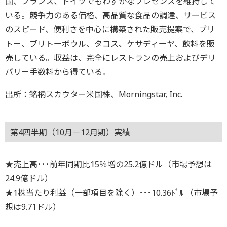
国、フランス、ドイツでもわずかなプレゼンスを維持して
いる。競争力のある価格、高品質な食品の調達、サービス
のスピード、便利さを中心に構築された販売提案で、ブリ
トー、ブリトーボウル、タコス、ケサディーヤ、飲料を販
売している。収益は、完全にレストランの売上およびデリ
バリー手数料から得ている。
出所：銘柄スカウター米国株、Morningstar, Inc.
第4四半期（10月－12月期）実績
★売上高･･･前年同期比15％増の25.2億ドル（市場予想は
24.9億ドル）
★1株当たり利益（一部項目を除く）･･･10.36ﾄﾞﾙ （市場予
想は9.71ドル）