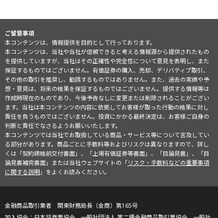
ご留意事項
本コンテンツは、情報提供を目的として行っております。
本コンテンツは、当社や当社が信頼できると考える情報源から提供されたもの
を提供していますが、当社はその正確性や完全性について意見を表明し、また
保証するものではございません。有価証券の購入、売却、デリバティブ取引、
その他の取引を推奨し、勧誘するものではありません。また、過去の実績や予
想・意見は、将来の結果を保証するものではございません。提供する情報等は
作成時現在のものであり、今後予告なしに変更または削除されることがござい
ます。当社は本コンテンツの内容に依拠してお客様が取った行動の結果に対し
責任を負うものではございません。投資にかかる最終決定は、お客様ご自身の
判断と責任でなさるようお願いいたします。
本コンテンツでは当社でお取扱している商品・サービス等について言及してい
る部分があります。商品ごとに手数料等およびリスクは異なりますので、詳し
くは「契約締結前交付書面」、「上場有価証券等書面」、「目論見書」、「目
論見書補完書面」または当社ウェブサイトの「
リスク・手数料などの重要事項
に関する説明
」をよくお読みください。
金融商品取引業者 関東財務局長（金商）第165号
日本証券業協会、一般社団法人 第二種金融商品取引業協会、一般社