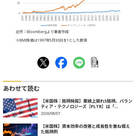
出所：Bloombergより筆者作成
※BMI株価は1997年5月30日を1とした数値
ｱﾝｹｰﾄ
あわせて読む
【米国株：銘柄発掘】業績上振れ5銘柄、パラン
ティア・テクノロジーズ［PLTR］は「...
2026/08/07
【米国株】資本効率の改善と成長性を兼ね備え
た銘柄例