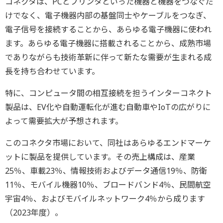
コネクタは、PCとプリンタといった機器と機器をつなぐだ
けでなく、電子機器内部の基盤同士やケーブルをつなぎ、
電子信号を接続することから、あらゆる電子機器に使われ
ます。あらゆる電子機器に搭載されることから、成熟市場
でありながらも技術革新に伴って新たな需要が生まれる成
長を持ち合わせています。
特に、コンピュータ間の相互接続を担うインターコネクト
製品は、EV化や自動運転化が進む自動車やIoTの広がりに
よって需要拡大が予想されます。
このコネクタ市場において、同社はあらゆるエンドマーケ
ットに製品を提供しています。その売上構成は、産業
25％、車載23％、情報技術およびデータ通信19％、防衛
11％、モバイル機器10％、ブロードバンド4％、民間航空
宇宙4％、およびモバイルネットワーク4％から成ります
（2023年度）。