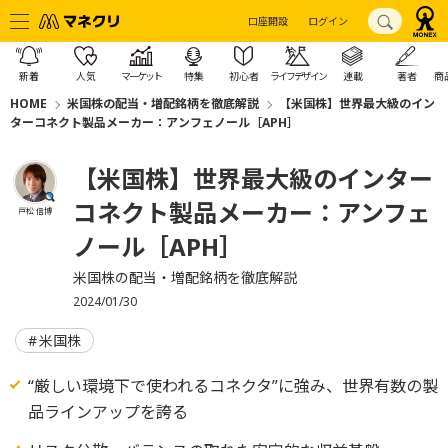
口座開設
ログイン
新着
人気
マーケット
特集
初心者
ライフデザイン
連載
著者
商
HOME
米国株の配当・増配銘柄を徹底解説
【米国株】世界最大級のイン
ターコネクト製品メーカー：アンフェノール［APH］
【米国株】世界最大級のインター
コネクト製品メーカー：アンフェ
戸松 信博
ノール［APH］
米国株の配当・増配銘柄を徹底解説
2024/01/30
米国株
“厳しい環境下で使われるコネクタ”に強み、世界有数の製
品ラインアップを誇る