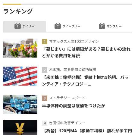
ランキング
デイリー
ウイークリー
マンスリー
マネックス人生100年デザイン
「墓じまい」には期限がある？墓じまいの流れ
とかかる費用を解説
米国株、業界動向と銘柄解説
【米国株：銘柄発掘】業績上振れ5銘柄、パラ
ンティア・テクノロジー...
ストラテジーレポート
半導体株の調整は底値をつけたか
吉田恒の為替デイリー
【為替】120日MA（移動平均線）割れが示す円