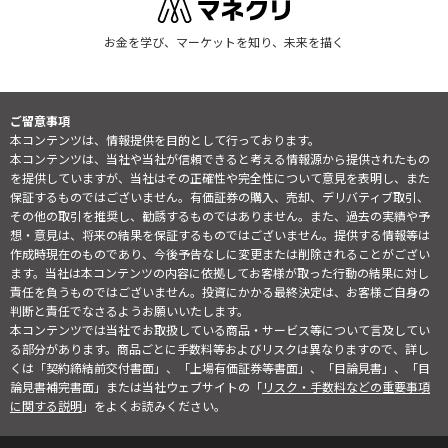
お金を学び、マーケットを知り、未来を描く
ご留意事項
本コンテンツは、情報提供を目的として行っております。
本コンテンツは、当社や当社が信頼できると考える情報源から提供されたもの
を提供していますが、当社はその正確性や完全性について意見を表明し、また
保証するものではございません。有価証券の購入、売却、デリバティブ取引、
その他の取引を推奨し、勧誘するものではありません。また、過去の実績や予
想・意見は、将来の結果を保証するものではございません。提供する情報等は
作成時現在のものであり、今後予告なしに変更または削除されることがござい
ます。当社は本コンテンツの内容に依拠してお客様が取った行動の結果に対し
責任を負うものではございません。投資にかかる最終決定は、お客様ご自身の
判断と責任でなさるようお願いいたします。
本コンテンツでは当社でお取扱している商品・サービス等について言及してい
る部分があります。商品ごとに手数料等およびリスクは異なりますので、詳し
くは「契約締結前交付書面」、「上場有価証券等書面」、「目論見書」、「目
論見書補完書面」または当社ウェブサイトの「
リスク・手数料などの重要事項
に関する説明
」をよくお読みください。