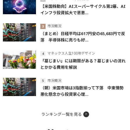
【米国株動向】AIスーパーサイクル第2幕、AI
インフラ投資拡大で恩恵...
市況概況
（まとめ）日経平均は617円安の65,683円で反
落 半導体株に売りも好...
マネックス人生100年デザイン
「墓じまい」には期限がある？墓じまいの流れ
とかかる費用を解説
市況概況
（朝）米国市場は3指数揃って下落 中東情勢
悪化懸念から投資家心理...
ランキング一覧を見る