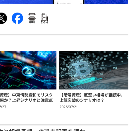
印刷
ｱﾝｹｰﾄ
資産】中東情勢緩和でリスク
【暗号資産】底堅い相場が継続中、
開か？上昇シナリオと注意点
上値突破のシナリオは？
7/27
2026/07/21