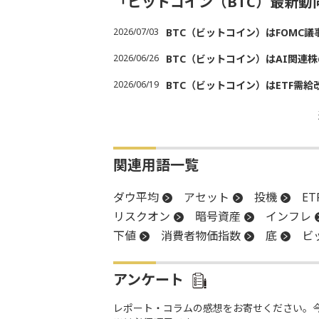
「ビットコイン（BTC）最新
2026/07/03
BTC（ビットコイン）はFOMC
2026/06/26
BTC（ビットコイン）はAI関連
2026/06/19
BTC（ビットコイン）はETF需
関連用語一覧
ダウ平均
アセット
投機
ET
リスクオン
暗号資産
インフレ
下値
消費者物価指数
底
ビ
アンケート
レポート・コラムの感想をお寄せください。