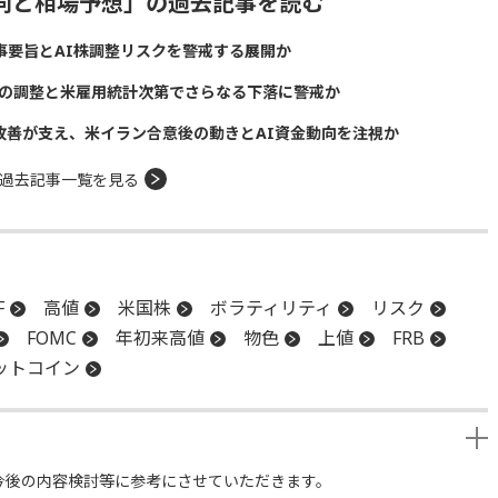
動向と相場予想」の過去記事を読む
議事要旨とAI株調整リスクを警戒する展開か
株の調整と米雇用統計次第でさらなる下落に警戒か
給改善が支え、米イラン合意後の動きとAI資金動向を注視か
過去記事一覧を見る
F
高値
米国株
ボラティリティ
リスク
FOMC
年初来高値
物色
上値
FRB
ットコイン
今後の内容検討等に参考にさせていただきます。