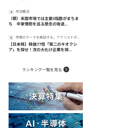
市況概況
（朝）米国市場では主要3指数がまちま
ち 中東情勢を巡る懸念の後退...
市場のテーマを再訪する。アナリストが読み解くテーマの本質
【日本株】株価77倍「第二のキオクシ
ア」を探せ！次の大化け企業を探...
ランキング一覧を見る