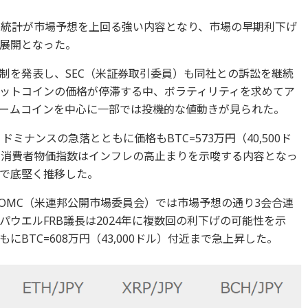
用統計が市場予想を上回る強い内容となり、市場の早期利下げ
展開となった。
制を発表し、SEC（米証券取引委員）も同社との訴訟を継続
ットコインの価格が停滞する中、ボラティリティを求めてア
ームコインを中心に一部では投機的な値動きが見られた。
ミナンスの急落とともに価格もBTC=573万円（40,500ド
米消費者物価指数はインフレの高止まりを示唆する内容となっ
で底堅く推移した。
のFOMC（米連邦公開市場委員会）では市場予想の通り3会合連
ウエルFRB議長は2024年に複数回の利下げの可能性を示
BTC=608万円（43,000ドル）付近まで急上昇した。