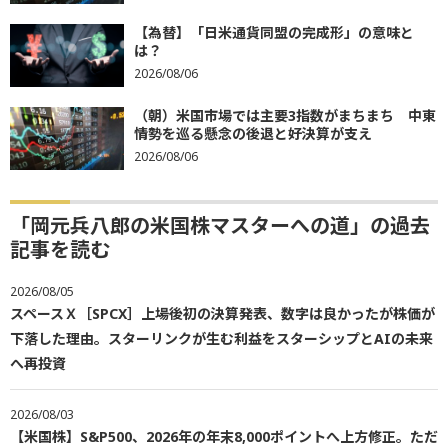
【為替】「日米通貨同盟の完成形」の意味と
は？
2026/08/06
（朝）米国市場では主要3指数がまちまち 中東
情勢を巡る懸念の後退と好決算が支え
2026/08/06
「岡元兵八郎の米国株マスターへの道」の過去
記事を読む
2026/08/05
スペースＸ［SPCX］上場後初の決算発表、数字は良かったが株価が
下落した理由。スターリンクが生む利益をスターシップとAIの未来
へ再投資
2026/08/03
【米国株】S&P500、2026年の年末8,000ポイントへ上方修正。ただ