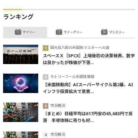
ランキング
デイリー
ウイークリー
マンスリー
岡元兵八郎の米国株マスターへの道
スペースＸ［SPCX］上場後初の決算発表、数字
は良かったが株価が下落...
モトリーフール米国株情報
【米国株動向】AIスーパーサイクル第2幕、AI
インフラ投資拡大で恩恵...
市況概況
（まとめ）日経平均は617円安の65,683円で反
落 半導体株に売りも好...
市況概況