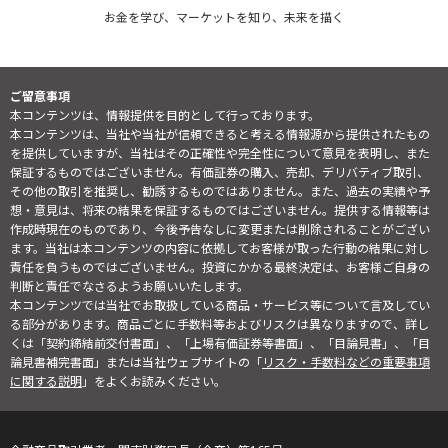
お金を学び、マーケットを知り、未来を描く
ご留意事項
本コンテンツは、情報提供を目的として行っております。
本コンテンツは、当社や当社が信頼できると考える情報源から提供されたもの
を提供していますが、当社はその正確性や完全性について意見を表明し、また
保証するものではございません。有価証券の購入、売却、デリバティブ取引、
その他の取引を推奨し、勧誘するものではありません。また、過去の実績や予
想・意見は、将来の結果を保証するものではございません。提供する情報等は
作成時現在のものであり、今後予告なしに変更または削除されることがござい
ます。当社は本コンテンツの内容に依拠してお客様が取った行動の結果に対し
責任を負うものではございません。投資にかかる最終決定は、お客様ご自身の
判断と責任でなさるようお願いいたします。
本コンテンツでは当社でお取扱している商品・サービス等について言及してい
る部分があります。商品ごとに手数料等およびリスクは異なりますので、詳し
くは「契約締結前交付書面」、「上場有価証券等書面」、「目論見書」、「目
論見書補完書面」または当社ウェブサイトの「
リスク・手数料などの重要事項
に関する説明
」をよくお読みください。