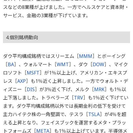
スなどの8業種が上げました。一方でヘルスケアと資本財・
サービス、金融の3業種が下げています。
4.個別銘柄動向
ダウ平均構成銘柄ではスリーエム［
MMM
］とボーイング
［
BA
］、ウォルマート［
WMT
］、ダウ［
DOW
］、マイク
ロソフト［
MSFT
］が1％以上上げ、アメリカン・エキスプ
レス［
AXP
］も1％近く上昇しました。一方でウォルト・デ
ィズニー［
DIS
］が3％近く下げ、メルク［
MRK
］も1％以
上下落しました。トラベラーズ［
TRV
］も1％近く下げてい
ます。ダウ平均構成銘柄以外では長期金利の低下を受けて
主力ハイテク株の一角堅調で、テスラ［
TSLA
］が4％を超
える上昇となり、フェイスブックを運営するメタ・プラッ
トフォームズ［
META
］も1％以上上げています。半導体メ