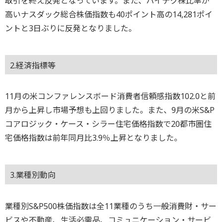
取引を終え反発となっています。また、ハイテク株比率が
高いナスダック総合株価指数も40ポイント高の14,281ポイ
ントと3日ぶりに反発となりました。
2.経済指標等
11月の米コンファレンスボード消費者信頼感指数102.0と前
月から上昇し市場予想も上回りました。また、9月の米S&P
コアロジック・ケース・シラー住宅価格指数で20都市圏住
宅価格指数は前年同月比3.9％上昇となりました。
3.業種別動向
業種別S&P500株価指数は全11業種のうち一般消費財・サー
ビスや不動産、生活必需品、コミュニケーション・サービ