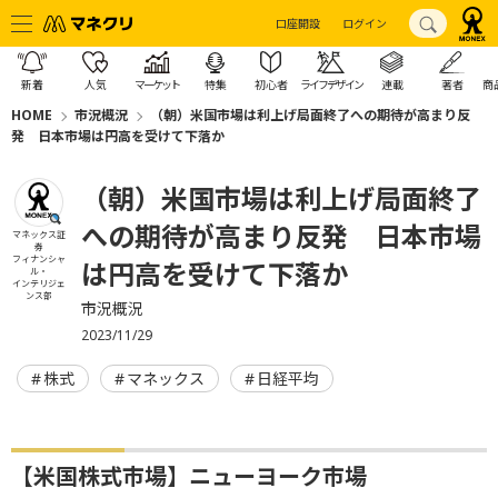
口座開設
ログイン
新着
人気
マーケット
特集
初心者
ライフデザイン
連載
著者
商
HOME
市況概況
（朝）米国市場は利上げ局面終了への期待が高まり反
発 日本市場は円高を受けて下落か
（朝）米国市場は利上げ局面終了
への期待が高まり反発 日本市場
マネックス証
券
フィナンシャ
は円高を受けて下落か
ル・
インテリジェ
ンス部
市況概況
2023/11/29
株式
マネックス
日経平均
【米国株式市場】ニューヨーク市場