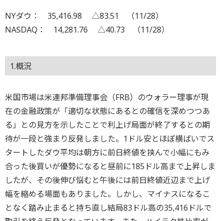
NYダウ： 35,416.98 △83.51 （11/28）
NASDAQ： 14,281.76 △40.73 （11/28）
1.概況
米国市場は米連邦準備理事会（FRB）のウォラー理事が現
在の金融政策が「適切な状態にあるとの確信を深めつつあ
る」との見方を示したことで利上げ局面が終了するとの期
待が一段と強まり反発しました。1ドル安とほぼ横ばいでス
タートしたダウ平均は朝方に前日終値を挟んで小幅にもみ
合った後買いが優勢になると昼前に185ドル高まで上昇しま
したが、その後伸び悩むと午後には前日終値近辺まで上げ
幅を縮める場面もありました。しかし、マイナスになるこ
となく踏み止まると持ち直し結局83ドル高の35,416ドルで