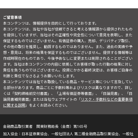
ご留意事項
本コンテンツは、情報提供を目的として行っております。
本コンテンツは、当社や当社が信頼できると考える情報源から提供されたもの
を提供していますが、当社はその正確性や完全性について意見を表明し、また
保証するものではございません。有価証券の購入、売却、デリバティブ取引、
その他の取引を推奨し、勧誘するものではありません。また、過去の実績や予
想・意見は、将来の結果を保証するものではございません。提供する情報等は
作成時現在のものであり、今後予告なしに変更または削除されることがござい
ます。当社は本コンテンツの内容に依拠してお客様が取った行動の結果に対し
責任を負うものではございません。投資にかかる最終決定は、お客様ご自身の
判断と責任でなさるようお願いいたします。
本コンテンツでは当社でお取扱している商品・サービス等について言及してい
る部分があります。商品ごとに手数料等およびリスクは異なりますので、詳し
くは「契約締結前交付書面」、「上場有価証券等書面」、「目論見書」、「目
論見書補完書面」または当社ウェブサイトの「
リスク・手数料などの重要事項
に関する説明
」をよくお読みください。
金融商品取引業者 関東財務局長（金商）第165号
日本証券業協会、一般社団法人 第二種金融商品取引業協会、一般社