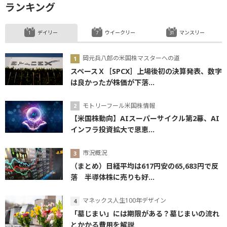
ランキング
デイリー
ウイークリー
マンスリー
岡元兵八郎の米国株マスターへの道
スペースＸ［SPCX］上場後初の決算発表、数字
は良かったが株価が下落...
モトリーフール米国株情報
【米国株動向】AIスーパーサイクル第2幕、AI
インフラ投資拡大で恩恵...
市況概況
（まとめ）日経平均は617円安の65,683円で反
落 半導体株に売りも好...
マネックス人生100年デザイン
「墓じまい」には期限がある？墓じまいの流れ
とかかる費用を解説