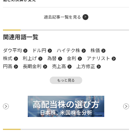
過去記事一覧を見る
関連用語一覧
ダウ平均
ドル円
ハイテク株
株価
株式
利上げ
為替
金利
アナリスト
円高
長期金利
売上高
上方修正
米国株
終値
金融政策
堅調
もっと見る
コンファレンスボード消費者信頼感指数
消費者信頼感指数
NASDAQ
反発
FRB
株価指数
材料
住宅価格指数
底