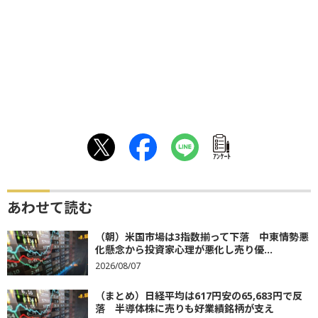
ｱﾝｹｰﾄ
あわせて読む
（朝）米国市場は3指数揃って下落 中東情勢悪
化懸念から投資家心理が悪化し売り優...
2026/08/07
（まとめ）日経平均は617円安の65,683円で反
落 半導体株に売りも好業績銘柄が支え