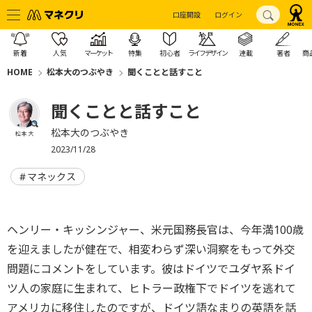
口座開設
ログイン
新着
人気
マーケット
特集
初心者
ライフデザイン
連載
著者
商
HOME
松本大のつぶやき
聞くことと話すこと
聞くことと話すこと
松本大のつぶやき
松本 大
2023/11/28
マネックス
ヘンリー・キッシンジャー、米元国務長官は、今年満100歳
を迎えましたが健在で、相変わらず深い洞察をもって外交
問題にコメントをしています。彼はドイツでユダヤ系ドイ
ツ人の家庭に生まれて、ヒトラー政権下でドイツを逃れて
アメリカに移住したのですが、ドイツ語なまりの英語を話