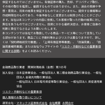
保証するものではございません。有価証券の購入、売却、デリバティブ取引、
その他の取引を推奨し、勧誘するものではありません。また、過去の実績や予
想・意見は、将来の結果を保証するものではございません。提供する情報等は
作成時現在のものであり、今後予告なしに変更または削除されることがござい
ます。当社は本コンテンツの内容に依拠してお客様が取った行動の結果に対し
責任を負うものではございません。投資にかかる最終決定は、お客様ご自身の
判断と責任でなさるようお願いいたします。
本コンテンツでは当社でお取扱している商品・サービス等について言及してい
る部分があります。商品ごとに手数料等およびリスクは異なりますので、詳し
くは「契約締結前交付書面」、「上場有価証券等書面」、「目論見書」、「目
論見書補完書面」または当社ウェブサイトの「
リスク・手数料などの重要事項
に関する説明
」をよくお読みください。
金融商品取引業者 関東財務局長（金商）第165号
日本証券業協会、一般社団法人 第二種金融商品取引業協会、一般社
団法人 金融先物取引業協会、
一般社団法人 日本暗号資産等取引業協会、一般社団法人 資産運用業
協会
リスク・手数料などの重要事項
個人情報のお取り扱いについて
マネックス証券株式会社
会社概要
お問合せ