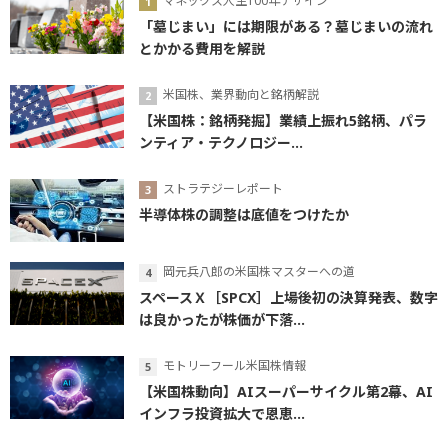
マネックス人生100年デザイン
「墓じまい」には期限がある？墓じまいの流れ
とかかる費用を解説
米国株、業界動向と銘柄解説
【米国株：銘柄発掘】業績上振れ5銘柄、パラ
ンティア・テクノロジー...
ストラテジーレポート
半導体株の調整は底値をつけたか
岡元兵八郎の米国株マスターへの道
スペースＸ［SPCX］上場後初の決算発表、数字
は良かったが株価が下落...
モトリーフール米国株情報
【米国株動向】AIスーパーサイクル第2幕、AI
インフラ投資拡大で恩恵...