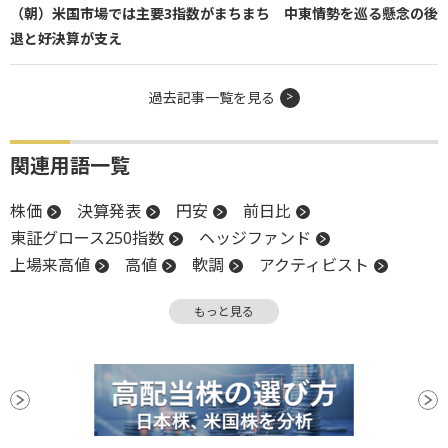
（朝）米国市場では主要3指数がまちまち 中東情勢を巡る懸念の後
退と好決算が支え
過去記事一覧を見る
関連用語一覧
株価
決算発表
円安
前日比
東証グロース250指数
ヘッジファンド
上場来高値
高値
軟調
アクティビスト
終値
株主
前場
年初来高値
反発
もっと見る
反落
押し目買い
決算
後場
材料
下値
新興市場
上場
続落
年初来安値
買収
ファンド
安値