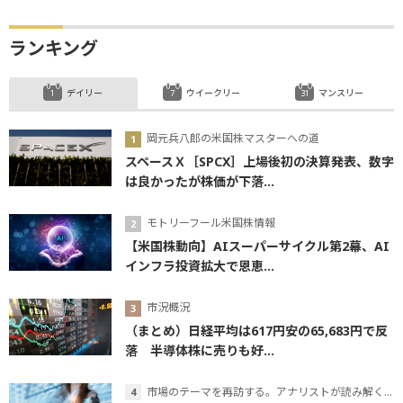
ランキング
デイリー
ウイークリー
マンスリー
岡元兵八郎の米国株マスターへの道
スペースＸ［SPCX］上場後初の決算発表、数字
は良かったが株価が下落...
モトリーフール米国株情報
【米国株動向】AIスーパーサイクル第2幕、AI
インフラ投資拡大で恩恵...
市況概況
（まとめ）日経平均は617円安の65,683円で反
落 半導体株に売りも好...
市場のテーマを再訪する。アナリストが読み解くテーマの本質