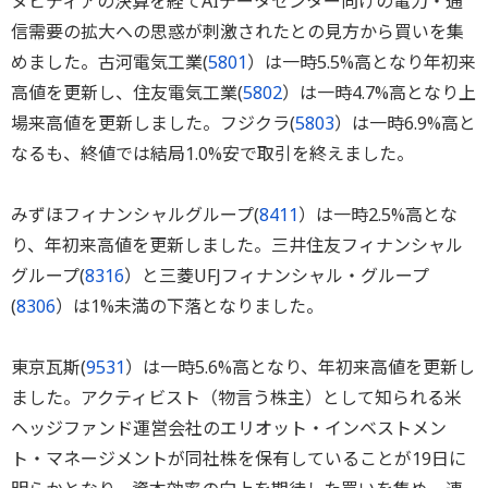
ヌビディアの決算を経てAIデータセンター向けの電力・通
信需要の拡大への思惑が刺激されたとの見方から買いを集
めました。古河電気工業(
5801
）は一時5.5%高となり年初来
高値を更新し、住友電気工業(
5802
）は一時4.7%高となり上
場来高値を更新しました。フジクラ(
5803
）は一時6.9%高と
なるも、終値では結局1.0%安で取引を終えました。
みずほフィナンシャルグループ(
8411
）は一時2.5%高とな
り、年初来高値を更新しました。三井住友フィナンシャル
グループ(
8316
）と三菱UFJフィナンシャル・グループ
(
8306
）は1%未満の下落となりました。
東京瓦斯(
9531
）は一時5.6%高となり、年初来高値を更新し
ました。アクティビスト（物言う株主）として知られる米
ヘッジファンド運営会社のエリオット・インベストメン
ト・マネージメントが同社株を保有していることが19日に