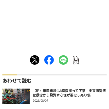
ｱﾝｹｰﾄ
あわせて読む
（朝）米国市場は3指数揃って下落 中東情勢悪
化懸念から投資家心理が悪化し売り優...
2026/08/07