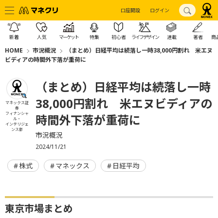
口座開設
ログイン
新着
人気
マーケット
特集
初心者
ライフデザイン
連載
著者
商
HOME
市況概況
（まとめ）日経平均は続落し一時38,000円割れ 米エヌ
ビディアの時間外下落が重荷に
（まとめ）日経平均は続落し一時
38,000円割れ 米エヌビディアの
マネックス証
券
フィナンシャ
時間外下落が重荷に
ル・
インテリジェ
ンス部
市況概況
2024/11/21
株式
マネックス
日経平均
東京市場まとめ