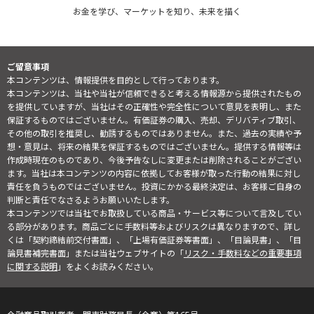
お金を学び、マーケットを知り、未来を描く
ご留意事項
本コンテンツは、情報提供を目的として行っております。
本コンテンツは、当社や当社が信頼できると考える情報源から提供されたもの
を提供していますが、当社はその正確性や完全性について意見を表明し、また
保証するものではございません。有価証券の購入、売却、デリバティブ取引、
その他の取引を推奨し、勧誘するものではありません。また、過去の実績や予
想・意見は、将来の結果を保証するものではございません。提供する情報等は
作成時現在のものであり、今後予告なしに変更または削除されることがござい
ます。当社は本コンテンツの内容に依拠してお客様が取った行動の結果に対し
責任を負うものではございません。投資にかかる最終決定は、お客様ご自身の
判断と責任でなさるようお願いいたします。
本コンテンツでは当社でお取扱している商品・サービス等について言及してい
る部分があります。商品ごとに手数料等およびリスクは異なりますので、詳し
くは「契約締結前交付書面」、「上場有価証券等書面」、「目論見書」、「目
論見書補完書面」または当社ウェブサイトの「
リスク・手数料などの重要事項
に関する説明
」をよくお読みください。