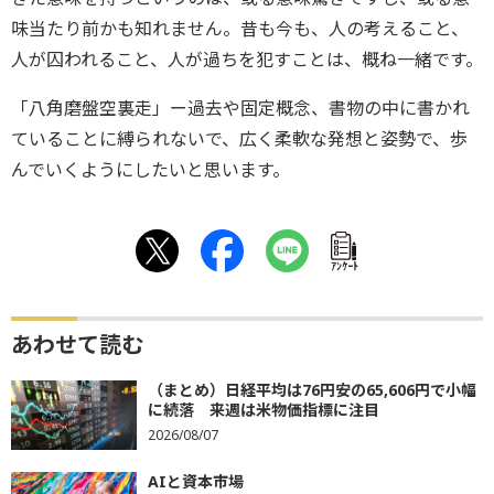
味当たり前かも知れません。昔も今も、人の考えること、
人が囚われること、人が過ちを犯すことは、概ね一緒です。
「八角磨盤空裏走」ー過去や固定概念、書物の中に書かれ
ていることに縛られないで、広く柔軟な発想と姿勢で、歩
んでいくようにしたいと思います。
ｱﾝｹｰﾄ
あわせて読む
（まとめ）日経平均は76円安の65,606円で小幅
に続落 来週は米物価指標に注目
2026/08/07
AIと資本市場