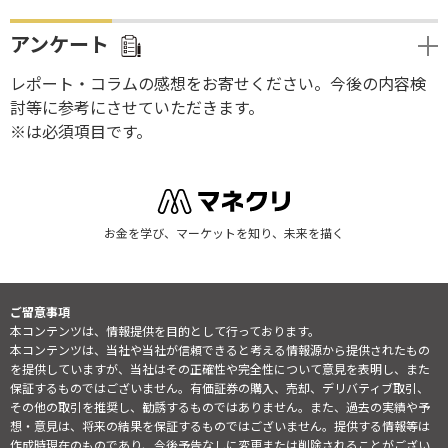
アンケート
レポート・コラムの感想をお寄せください。今後の内容検
討等に参考にさせていただきます。
※は必須項目です。
お金を学び、マーケットを知り、未来を描く
ご留意事項
本コンテンツは、情報提供を目的として行っております。
本コンテンツは、当社や当社が信頼できると考える情報源から提供されたもの
を提供していますが、当社はその正確性や完全性について意見を表明し、また
保証するものではございません。有価証券の購入、売却、デリバティブ取引、
その他の取引を推奨し、勧誘するものではありません。また、過去の実績や予
想・意見は、将来の結果を保証するものではございません。提供する情報等は
作成時現在のものであり、今後予告なしに変更または削除されることがござい