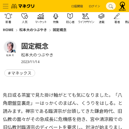
口座開設
ログイン
新着
人気
マーケット
特集
初心者
ライフデザイン
連載
著者
商
HOME
松本大のつぶやき
固定概念
固定概念
松本大のつぶやき
松本 大
2023/11/14
マネックス
先日或る茶室で見た掛け軸がとても気になりました。「八
角磨盤空裏走」ーはっかくのまばん、くうりをはしる。と
読みます。禅宗である臨済宗が台頭してきた鎌倉時代、旧
仏教の面々がその急成長に危機感を抱き、宮中清涼殿での
旧仏教対臨済宗のディベートを要求し、対決が始まりまし