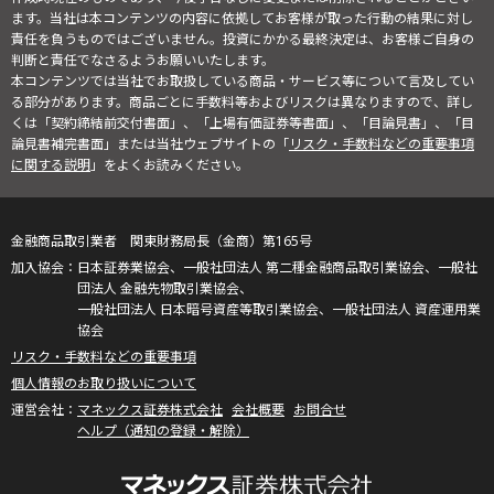
ます。当社は本コンテンツの内容に依拠してお客様が取った行動の結果に対し
責任を負うものではございません。投資にかかる最終決定は、お客様ご自身の
判断と責任でなさるようお願いいたします。
本コンテンツでは当社でお取扱している商品・サービス等について言及してい
る部分があります。商品ごとに手数料等およびリスクは異なりますので、詳し
くは「契約締結前交付書面」、「上場有価証券等書面」、「目論見書」、「目
論見書補完書面」または当社ウェブサイトの「
リスク・手数料などの重要事項
に関する説明
」をよくお読みください。
金融商品取引業者 関東財務局長（金商）第165号
日本証券業協会、一般社団法人 第二種金融商品取引業協会、一般社
団法人 金融先物取引業協会、
一般社団法人 日本暗号資産等取引業協会、一般社団法人 資産運用業
協会
リスク・手数料などの重要事項
個人情報のお取り扱いについて
マネックス証券株式会社
会社概要
お問合せ
ヘルプ（通知の登録・解除）