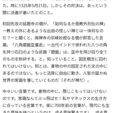
た。時に1325年5月21日。しかしその対決は、あっという
間に決着が着いたとのこと。
初回先攻の延暦寺の僧が、「如何なるか是教外別伝の禅」
ー教えの外にあるような出自の怪しい禅とは一体何なの
だ？ーと聞くと、南禅寺の宗峰妙超なる僧が即答した言
葉。「八角磨盤空裏走」ー古代インドで使われた八つの角
を持つ石臼のような武器「磨盤」は、空中を飛び回り全て
のものを粉砕する、と。知っていること、固定概念に囚わ
れてはいけない。知とは、書物の中の固定された文の中に
あるのではない。もっと活発に自由に動き、人智の届かぬ
世界の常識を壊していくものだ（それが禅だ）。
中々いい言葉です。書物の中に、閉じこもってはいけない
のです。常識なんてぶっ飛ばせ！私やマネックスの生き方
に合っている言葉です。実に700年前の言葉が、現代にも生
きた意味を持つというのは、或る意味驚きですし、或る意