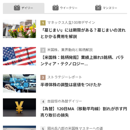
デイリー
ウイークリー
マンスリー
マネックス人生100年デザイン
「墓じまい」には期限がある？墓じまいの流れ
とかかる費用を解説
米国株、業界動向と銘柄解説
【米国株：銘柄発掘】業績上振れ5銘柄、パラ
ンティア・テクノロジー...
ストラテジーレポート
半導体株の調整は底値をつけたか
吉田恒の為替デイリー
【為替】120日MA（移動平均線）割れが示す円
売り取引の損失
岡元兵八郎の米国株マスターへの道