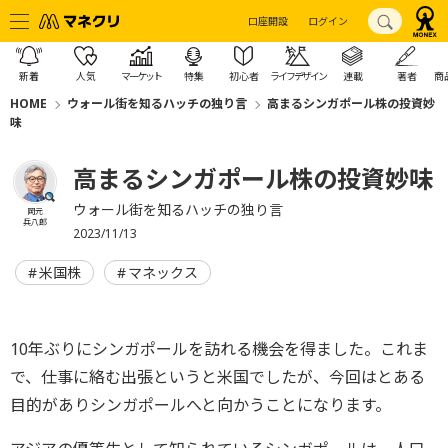
口座開設
ログイン
新着
人気
マーケット
特集
初心者
ライフデザイン
連載
著者
商
HOME
ウォール街を知るハッチの独り言
高まるシンガポール株の投資妙
味
高まるシンガポール株の投資妙味
ウォール街を知るハッチの独り言
岡元
兵八郎
2023/11/13
米国株
マネックス
10年ぶりにシンガポールを訪れる機会を得ました。これま
で、仕事に絡む出張というと米国でしたが、
今回はとある
目的がありシンガポールへと向かうことになります。