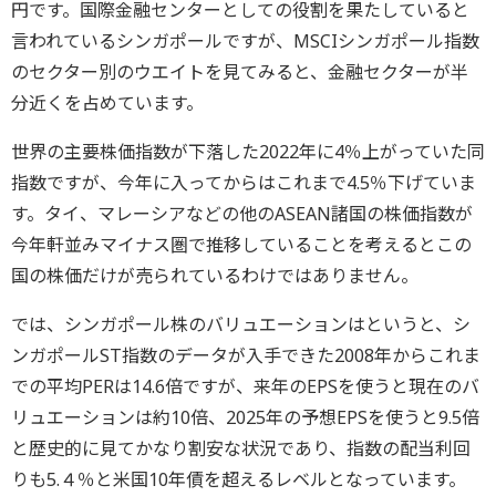
円です。国際金融センターとしての役割を果たしていると
言われているシン
ガポールですが、
MSCIシンガポール指数
のセクター別のウエイトを見てみると、
金融セクターが半
分近くを占めています。
世界の主要株価指数が下落した2022年に4％
上がっていた同
指数ですが、今年に入ってからはこれまで4.5％
下げていま
す。タイ、
マレーシアなどの他のASEAN諸国の株価指数が
今年軒並みマイ
ナス圏で推移していることを考えるとこの
国の株価だけが売られて
いるわけではありません。
では、シンガポール株のバリュエーションはというと、
シ
ンガポールST指数のデータが入手できた2008年からこれま
での平均PERは14.6倍ですが、
来年のEPSを使うと現在のバ
リュエーションは約10倍、
2025年の予想EPSを使うと9.
5倍
と歴史的に見てかなり割安な状況であり、
指数の配当利回
りも5.４％
と米国10年債を超えるレベルとなっています。