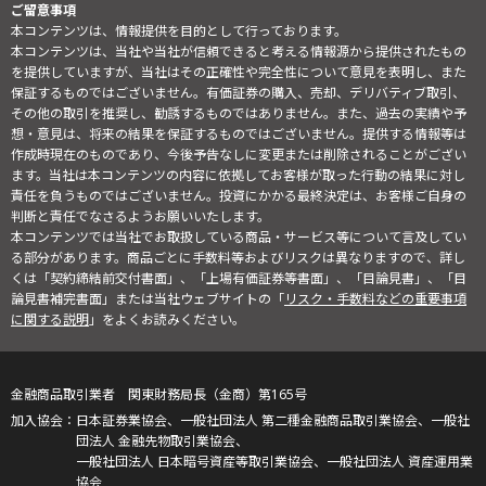
ご留意事項
本コンテンツは、情報提供を目的として行っております。
本コンテンツは、当社や当社が信頼できると考える情報源から提供されたもの
を提供していますが、当社はその正確性や完全性について意見を表明し、また
保証するものではございません。有価証券の購入、売却、デリバティブ取引、
その他の取引を推奨し、勧誘するものではありません。また、過去の実績や予
想・意見は、将来の結果を保証するものではございません。提供する情報等は
作成時現在のものであり、今後予告なしに変更または削除されることがござい
ます。当社は本コンテンツの内容に依拠してお客様が取った行動の結果に対し
責任を負うものではございません。投資にかかる最終決定は、お客様ご自身の
判断と責任でなさるようお願いいたします。
本コンテンツでは当社でお取扱している商品・サービス等について言及してい
る部分があります。商品ごとに手数料等およびリスクは異なりますので、詳し
くは「契約締結前交付書面」、「上場有価証券等書面」、「目論見書」、「目
論見書補完書面」または当社ウェブサイトの「
リスク・手数料などの重要事項
に関する説明
」をよくお読みください。
金融商品取引業者 関東財務局長（金商）第165号
日本証券業協会、一般社団法人 第二種金融商品取引業協会、一般社
団法人 金融先物取引業協会、
一般社団法人 日本暗号資産等取引業協会、一般社団法人 資産運用業
協会