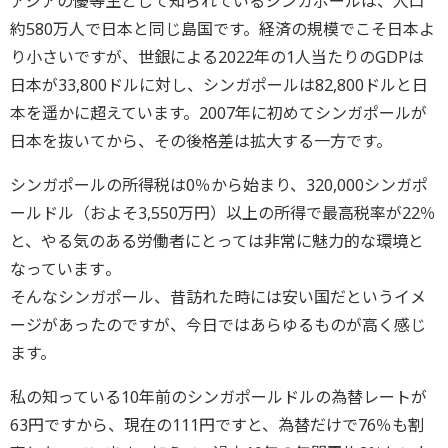
アジアの優等生として知られているシンガポールは、
人口
約580万人で日本と同じ島国です。
経済の規模でこそ日本よ
り小さいですが、
世銀による2022年の1人当たりのGDPは
日本が33,
800ドルに対し、シンガポールは82,800ドルと日
本を遥かに超えています。
2007年に初めてシンガポールが
日本を抜いてから、
その後格差は拡大する一方です。
シンガポールの所得税は0％から始まり、320,
000シンガポ
ールドル（およそ3,550万円）
以上の所得で最高税率が22％
と、
やる気のある労働者にとっては非常に魅力的な環境と
なっています
。
そんなシンガポール、
昔訪れた時には安い国だというイメ
ージがあったのですが、
今日ではあらゆるものが高く感じ
ます。
私の知っている10年前のシンガポールドルの為替レートが
63円
ですから、現在の111円ですと、為替だけで76％
も割