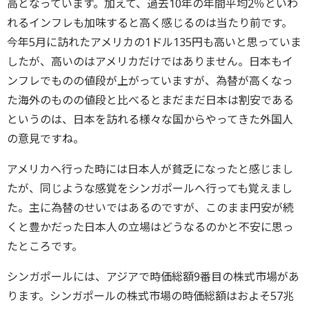
高となっています。加えて、過去10年の年間平均2％
といわ
れるインフレも加味すると高く感じるのは当たり前です。
今年5月に訪れたアメリカの1ドル135円も高いと思っていま
し
たが、高いのはアメリカだけではありません。
日本もイ
ンフレでものの値段が上がっていますが、
為替が高くなっ
た海外のものの値段と比べるとまだまだ日本は割安
である
というのは、
日本を訪れる様々な国からやってきた外国人
の意見ですね。
アメリカへ行った時には日本人が貧乏になったと感じまし
たが、
同じような感覚をシンガポールへ行っても覚えまし
た。
主に為替のせいではあるのですが、
このまま円安が続
くと豊かだった日本人の立場はどうなるのかと不
安に思っ
たところです。
シンガポールには、
アジアで時価総額9番目の株式市場があ
ります。
シンガポールの株式市場の時価総額はおよそ57兆