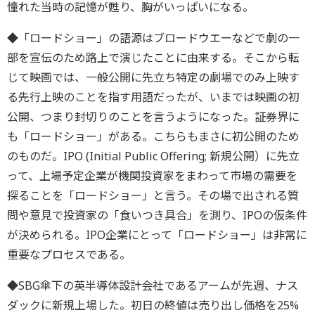
憧れた当時の記憶が甦り、胸がいっぱいになる。
◆「ロードショー」の語源はブロードウエーなどで劇の一
部を宣伝のため路上で演じたことに由来する。そこから転
じて映画では、一般公開に先立ち特定の劇場でのみ上映す
る先行上映のことを指す用語だったが、いまでは映画の初
公開、つまり封切りのことを言うようになった。証券界に
も「ロードショー」がある。こちらもまさに初公開のため
のものだ。IPO (Initial Public Offering; 新規公開）に先立
って、上場予定企業が機関投資家をまわって市場の需要を
探ることを「ロードショー」と言う。その場で出される質
問や意見で投資家の「食いつき具合」を測り、IPOの仮条件
が決められる。IPO企業にとって「ロードショー」は非常に
重要なプロセスである。
◆SBG傘下の英半導体設計会社であるアームが先週、ナス
ダックに新規上場した。初日の終値は売り出し価格を25%