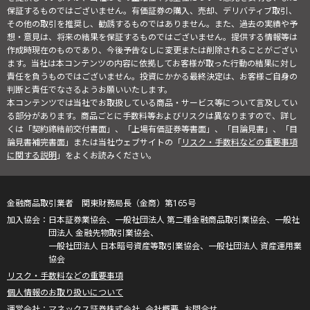
保証するものではございません。有価証券の購入、売却、デリバティブ取引、
その他の取引を推奨し、勧誘するものではありません。また、過去の実績や予
想・意見は、将来の結果を保証するものではございません。提供する情報等は
作成時現在のものであり、今後予告なしに変更または削除されることがござい
ます。当社は本コンテンツの内容に依拠してお客様が取った行動の結果に対し
責任を負うものではございません。投資にかかる最終決定は、お客様ご自身の
判断と責任でなさるようお願いいたします。
本コンテンツでは当社でお取扱している商品・サービス等について言及してい
る部分があります。商品ごとに手数料等およびリスクは異なりますので、詳し
くは「契約締結前交付書面」、「上場有価証券等書面」、「目論見書」、「目
論見書補完書面」または当社ウェブサイトの「
リスク・手数料などの重要事項
に関する説明
」をよくお読みください。
金融商品取引業者 関東財務局長（金商）第165号
日本証券業協会、一般社団法人 第二種金融商品取引業協会、一般社
団法人 金融先物取引業協会、
一般社団法人 日本暗号資産等取引業協会、一般社団法人 資産運用業
協会
リスク・手数料などの重要事項
個人情報のお取り扱いについて
マネックス証券株式会社
会社概要
お問合せ