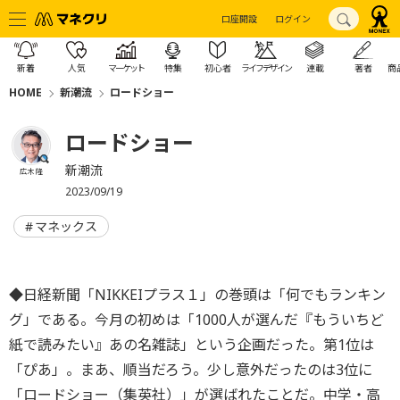
口座開設
ログイン
新着
人気
マーケット
特集
初心者
ライフデザイン
連載
著者
商
HOME
新潮流
ロードショー
ロードショー
新潮流
広木 隆
2023/09/19
マネックス
◆日経新聞「NIKKEIプラス１」の巻頭は「何でもランキン
グ」である。今月の初めは「1000人が選んだ『もういちど
紙で読みたい』あの名雑誌」という企画だった。第1位は
「ぴあ」。まあ、順当だろう。少し意外だったのは3位に
「ロードショー（集英社）」が選ばれたことだ。中学・高