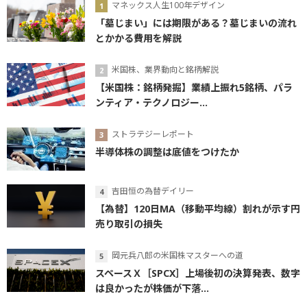
マネックス人生100年デザイン
「墓じまい」には期限がある？墓じまいの流れ
とかかる費用を解説
米国株、業界動向と銘柄解説
【米国株：銘柄発掘】業績上振れ5銘柄、パラ
ンティア・テクノロジー...
ストラテジーレポート
半導体株の調整は底値をつけたか
吉田恒の為替デイリー
【為替】120日MA（移動平均線）割れが示す円
売り取引の損失
岡元兵八郎の米国株マスターへの道
スペースＸ［SPCX］上場後初の決算発表、数字
は良かったが株価が下落...