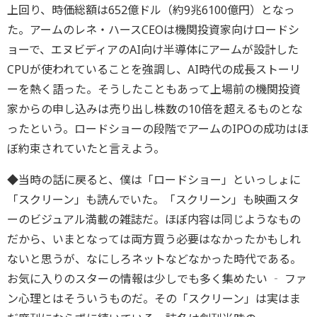
上回り、時価総額は652億ドル（約9兆6100億円）となっ
た。アームのレネ・ハースCEOは機関投資家向けロードシ
ョーで、エヌビディアのAI向け半導体にアームが設計した
CPUが使われていることを強調し、AI時代の成長ストーリ
ーを熱く語った。そうしたこともあって上場前の機関投資
家からの申し込みは売り出し株数の10倍を超えるものとな
ったという。ロードショーの段階でアームのIPOの成功はほ
ぼ約束されていたと言えよう。
◆当時の話に戻ると、僕は「ロードショー」といっしょに
「スクリーン」も読んでいた。「スクリーン」も映画スタ
ーのビジュアル満載の雑誌だ。ほぼ内容は同じようなもの
だから、いまとなっては両方買う必要はなかったかもしれ
ないと思うが、なにしろネットなどなかった時代である。
お気に入りのスターの情報は少しでも多く集めたい ‐ ファ
ン心理とはそういうものだ。その「スクリーン」は実はま