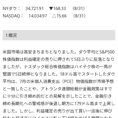
NYダウ： 34,721.91 ▼168.33 （8/31）
NASDAQ： 14,034.97 △15.66 （8/31）
1.概況
米国市場は高安まちまちとなりました。ダウ平均とS&P500
株価指数は利益確定の売りに押されて5日ぶりに反落となり
ましたが、ナスダック総合株価指数はハイテク株の一角が
堅調で5日続伸となりました。18ドル高でスタートしたダウ
平均は、7月の米個人消費支出（PCE）物価指数が市場予想
と一致したことや、アトランタ連銀総裁が金融政策はすで
に十分に引き締め的だとの見解を示したことで、金融引き
締め長期化への警戒感が後退し朝方に179ドル高まで上昇し
ました。しかし、利益確定の売りが出て買い一巡後に伸び