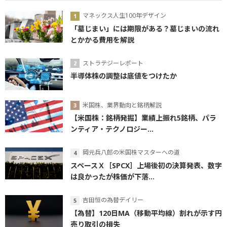
マネックス人生100年デザイン
「墓じまい」には期限がある？墓じまいの流れ
とかかる費用を解説
ストラテジーレポート
半導体株の調整は底値をつけたか
米国株、業界動向と銘柄解説
【米国株：銘柄発掘】業績上振れ5銘柄、パラ
ンティア・テクノロジー...
岡元兵八郎の米国株マスターへの道
スペースＸ［SPCX］上場後初の決算発表、数字
は良かったが株価が下落...
吉田恒の為替デイリー
【為替】120日MA（移動平均線）割れが示す円
売り取引の損失