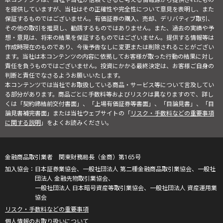
を提供していますが、当社はその正確性や完全性について意見を表明し、また
保証するものではございません。有価証券の購入、売却、デリバティブ取引、
その他の取引を推奨し、勧誘するものではありません。また、過去の実績や予
想・意見は、将来の結果を保証するものではございません。提供する情報等は
作成時現在のものであり、今後予告なしに変更または削除されることがござい
ます。当社は本コンテンツの内容に依拠してお客様が取った行動の結果に対し
責任を負うものではございません。投資にかかる最終決定は、お客様ご自身の
判断と責任でなさるようお願いいたします。
本コンテンツでは当社でお取扱している商品・サービス等について言及してい
る部分があります。商品ごとに手数料等およびリスクは異なりますので、詳し
くは「契約締結前交付書面」、「上場有価証券等書面」、「目論見書」、「目
論見書補完書面」または当社ウェブサイトの「
リスク・手数料などの重要事項
に関する説明
」をよくお読みください。
金融商品取引業者 関東財務局長（金商）第165号
日本証券業協会、一般社団法人 第二種金融商品取引業協会、一般社
団法人 金融先物取引業協会、
一般社団法人 日本暗号資産等取引業協会、一般社団法人 資産運用業
協会
リスク・手数料などの重要事項
個人情報のお取り扱いについて