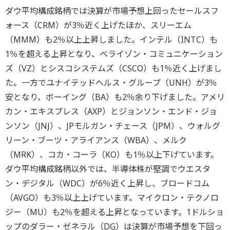
ダウ平均構成銘柄では決算が市場予想上回ったセールスフ
ォース（CRM）が3％近く上げたほか、スリーエム
（MMM）も2％以上上昇しました。インテル（INTC）も
1％を超える上昇となり、ベライゾン・コミュニケーション
ズ（VZ）とシスコシステムズ（CSCO）も1％近く上げまし
た。一方でユナイテッドヘルス・グループ（UNH）が3％
安となり、ボーイング（BA）も2％余り下げました。アメリ
カン・エキスプレス（AXP）とジョンソン・エンド・ジョ
ンソン（JNJ）、JPモルガン・チェース（JPM）、ウォルグ
リーン・ブーツ・アライアンス（WBA）、メルク
（MRK）、コカ・コーラ（KO）も1％以上下げています。
ダウ平均構成銘柄以外では、半導体株が堅調でウエスタ
ン・デジタル（WDC）が6％近く上昇し、ブロードコム
（AVGO）も3％以上上げています。マイクロン・テクノロ
ジー（MU）も2％を超える上昇となっています。1ドルショ
ップのダラー・ゼネラル（DG）は決算が市場予想を下回っ