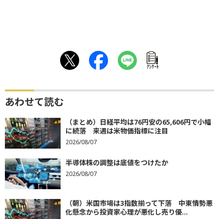
ｱﾝｹｰﾄ
あわせて読む
（まとめ）日経平均は76円安の65,606円で小幅
に続落 来週は米物価指標に注目
2026/08/07
半導体株の調整は底値をつけたか
2026/08/07
（朝）米国市場は3指数揃って下落 中東情勢悪
化懸念から投資家心理が悪化し売り優...