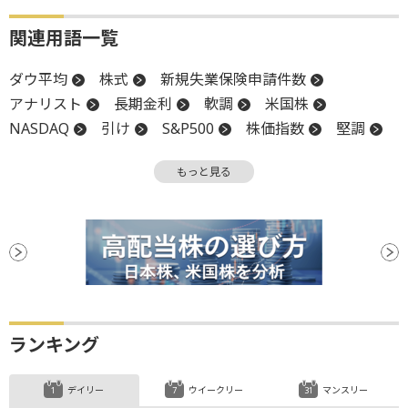
関連用語一覧
ダウ平均
株式
新規失業保険申請件数
アナリスト
長期金利
軟調
米国株
NASDAQ
引け
S&P500
株価指数
堅調
底
反落
安値
もっと見る
ランキング
デイリー
ウイークリー
マンスリー