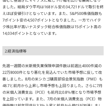
悩むと昼過ぎにマイナスに転じ下げ幅を広げる展開となり
ました。結局ダウ平均は168ドル安の34,721ドルで取引を終
えほぼ安値引けとなっています。また、S&P500株価指数も
7ポイント安の4,507ポイントとなりました。一方でハイテ
ク株比率が高いナスダック総合株価指数は15ポイント高の
14,034ポイントとなっています。
2.経済指標等
先週一週間の米新規失業保険申請件数は前週比4000件減の
22万8000件となり悪化を見込んでいた市場予想に反して改
善しました。8月の米シカゴ購買部協会景気指数（PMI）も
48.7と前月から上昇し市場予想も上回りました。さらに7月
の米個人消費支出（PCE）も前月比0.8％増となり市場予想
を上回っています。また、7月の米個人消費支出（PCE）物
価指数は前年同月比3.3％上昇と前月から伸びが加速しまし