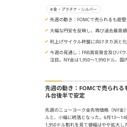
金・プラチナ・シルバー
先週の動き：FOMCで売られるも底堅
大幅な円安を反映し、再び過去最高
利上げサイクル終盤に向けタカ派と化
今週の見通し：FRB高官発言及びパ
注目。NY金は1,950～1,990ドル、国
先週の動き：FOMCで売られる
ル台後半で安定
先週のニューヨーク金先物価格（NY金）は、
ルと、小幅に続落となった。6月13～1
1,950ドル割れを見て値幅はやや拡大