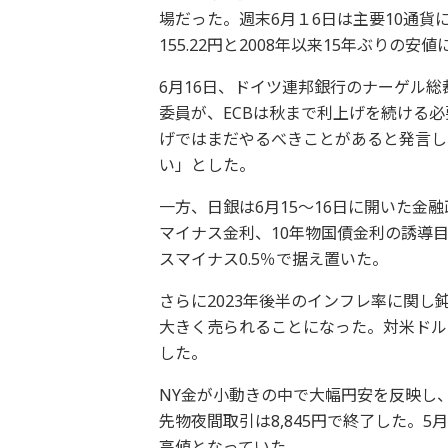
場だった。週末6月１6日は主要10通
155.22円と2008年以来15年ぶりの
6月16日、ドイツ連邦銀行のナーゲル総
委員が、ECBは秋まで利上げを続ける
げではまだやるべきことがあると発言し
い」とした。
一方、日銀は6月15～16日に開いた金
マイナス金利、10年物国債金利の誘導
スマイナス0.5％で据え置いた。
さらに2023年後半のインフレ率に関
大きく売られることになった。対米ドルでも
した。
NY金が小動きの中で大幅円安を反映し、
先物夜間取引は8,845円で終了した。5
高値となっていた。