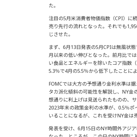
た。
注目の5月米消費者物価指数（CPI）に
売り先行の流れとなった。それでも1,9
じさせた。
まず、6月13日発表の5月CPIは無風状
月以来の低い伸びとなった。前月比では0
い食品とエネルギーを除いたコア指数（
5.3％で4月の5.5％から低下したことに
FOMCでは大方の予想通り金利水準は
タカ派化傾斜の可能性を解説し、NY金のレ
想通りに利上げは見送られたものの、サ
2023年末の政策金利の水準が、0.5
いることになるが、これを受けNY金は
発表を受け、6月15日のNY時間外アジア
なった。ところが、この日のNY時間に入り