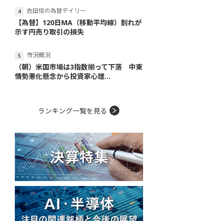
吉田恒の為替デイリー
【為替】120日MA（移動平均線）割れが
示す円売り取引の損失
市況概況
（朝）米国市場は3指数揃って下落 中東
情勢悪化懸念から投資家心理...
ランキング一覧を見る