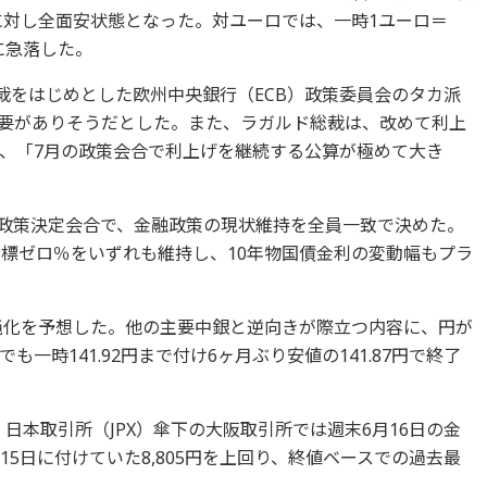
貨に対し全面安状態となった。対ユーロでは、一時1ユーロ＝
安値に急落した。
裁をはじめとした欧州中央銀行（ECB）政策委員会のタカ派
必要がありそうだとした。また、ラガルド総裁は、改めて利上
、「7月の政策会合で利上げを継続する公算が極めて大き
融政策決定会合で、金融政策の現状維持を全員一致で決めた。
目標ゼロ％をいずれも維持し、10年物国債金利の変動幅もプラ
し鈍化を予想した。他の主要中銀と逆向きが際立つ内容に、円が
一時141.92円まで付け6ヶ月ぶり安値の141.87円で終了
日本取引所（JPX）傘下の大阪取引所では週末6月16日の金
月15日に付けていた8,805円を上回り、終値ベースでの過去最