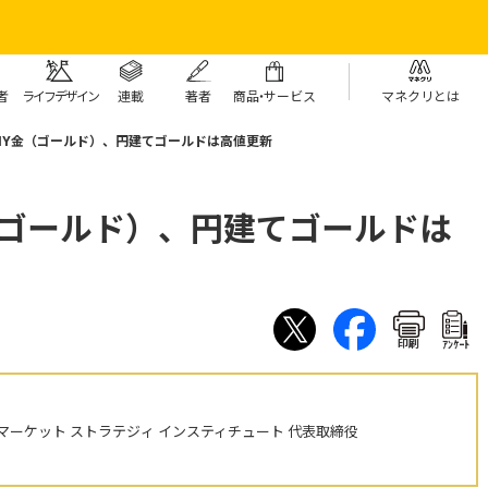
者
ライフデザイン
連載
著者
商
品・
サービス
マネクリとは
NY金（ゴールド）、円建てゴールドは高値更新
（ゴールド）、円建てゴールドは
印刷
ｱﾝｹｰﾄ
ーケット ストラテジィ インスティチュート 代表取締役