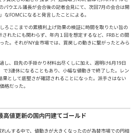
）のパウエル議長が会合後の記者会見にて、次回7月の会合は開
」なFOMCになると発言したことによる。
しろここまでの累積利上げ効果の検証に時間を取りたい旨の
示されたにも関わらず、年内１回を想定するなど、FRBとの間
った。それがNY金市場では、買戻しの動きに繋がったとみら
過し、目先の手掛かり材料出尽くしに加え、週明け6月19日
）で3連休になることもあり、小幅な値動きで終了した。レン
となった。結果として底堅さが確認されることになった。派手さはない
価格だった。
最高値更新の国内円建てゴールド
収れんする中で、値動きが大きくなったのが為替市場での円相