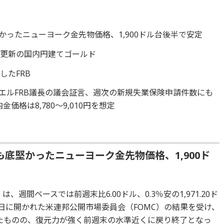
かったニューヨーク金先物価格、1,900ドル台後半で安定
値更新の国内円建てゴールド
したFRB
ウエルFRB議長の議会証言、週次の新規失業保険申請件数にも
内金価格は8,780～9,010円を想定
も底堅かったニューヨーク金先物価格、1,900ド
週間ベースでは前週末比6.00ドル、0.3％安の1,971.20ド
4日に開かれた米連邦公開市場委員会（FOMC）の結果を受け、
したものの、復元力が強く前週末の水準近くに戻り終了となっ