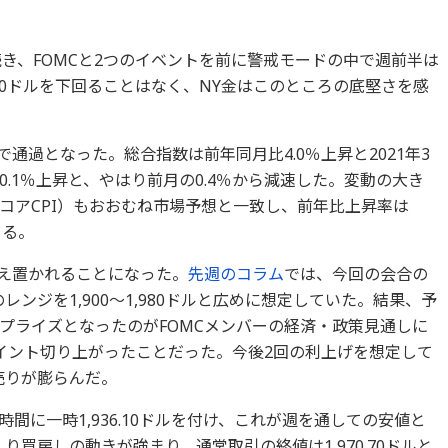
続き、FOMCと2つのイベントを前に警戒モードの中で週前半は
50ドルを下回ることはなく、NY金はこのところの底堅さを感
態で通過となった。総合指数は前年同月比4.0％上昇と2021年3
.1％上昇と、やはり前月の0.4％から減速した。変動の大き
コアCPI）もおおむね市場予想と一致し、前年比上昇率は
よる。
据え置かれることになった。
先週のコラム
では、今回の会合の
ンジを1,900～1,980ドルと広めに想定していた。結果、予
プライズとなったのがFOMCメンバーの経済・政策見通しに
％ポイント切り上がったことだった。今後2回の利上げを想定して
売りが膨らんだ。
時間に一時1,936.10ドルを付け、これが週を通しての安値と
買戻しの動きが強まり、通常取引の終値は1,970.70ドルと