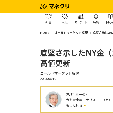
新着
人気
マーケット
特集
初心
HOME
ゴールドマーケット解説
底堅さ示した
底堅さ示したNY金
高値更新
ゴールドマーケット解説
2023/06/19
亀井 幸一郎
金融貴金属アナリスト／（有）マ
もっと見る