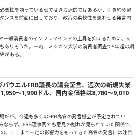
必要性を語っている点ではタカ派的ではあるが、引き締め過
タンスを前面に出しており、政策の柔軟性を思わせる発言内
場や一般消費者のインフレマインドの上昇を抑えるために、あ
もありそうだ。一時、ミシガン大学の消費者調査で5年超の期
緯がある。
びパウエルFRB議長の議会証言、週次の新規失業
50～1,990ドル、国内金価格は8,780～9,010
場だが、今週も多くのFRB高官の発言機会が予定されてい
みならず、FRB理事間でも意見の割れが見られていた関係で、
のの、ここまで一定の影響力をもってきた高官の発言には注目