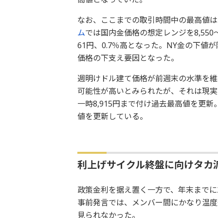
なお、ここまでの取引時間中の最高値は、
ム
では国内金価格の想定レンジを8,550～
61円、0.7％高となった。NY金の下
価格の下支え要因となった。
週明けドル建て価格が前週末の水準を維
可能性が高いとみられたが、それは現実の
一時8,915円まで付け過去最高値を更新
値を更新している。
利上げサイクル終盤に向けタカ派
政策金利を据え置く一方で、年末までに
事前発言では、メンバー間にかなり温度
見られなかった。