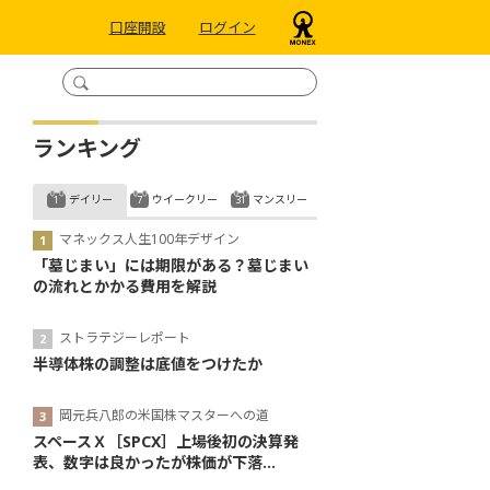
口座開設
ログイン
ランキング
デイリー
ウイークリー
マンスリー
マネックス人生100年デザイン
「墓じまい」には期限がある？墓じまい
の流れとかかる費用を解説
ストラテジーレポート
半導体株の調整は底値をつけたか
岡元兵八郎の米国株マスターへの道
スペースＸ［SPCX］上場後初の決算発
表、数字は良かったが株価が下落...